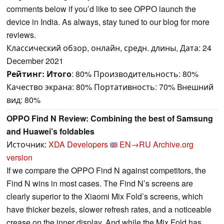
comments below if you’d like to see OPPO launch the
device in India. As always, stay tuned to our blog for more
reviews.
Классический обзор, онлайн, средн. длины, Дата: 24
December 2021
Рейтинг:
Итого
: 80% Производительность: 80%
Качество экрана: 80% Портативность: 70% Внешний
вид: 80%
OPPO Find N Review: Combining the best of Samsung
and Huawei’s foldables
Источник:
XDA Developers
EN→RU
Archive.org
version
If we compare the OPPO Find N against competitors, the
Find N wins in most cases. The Find N’s screens are
clearly superior to the Xiaomi Mix Fold’s screens, which
have thicker bezels, slower refresh rates, and a noticeable
crease on the inner display. And while the Mix Fold has