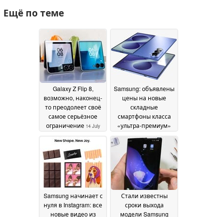
Ещё по теме
Galaxy Z Flip 8,
Samsung: объявлены
возможно, наконец-
цены на новые
то преодолеет своё
складные
самое серьёзное
смартфоны класса
ограничение
«ультра-премиум»
14 July
для британского
2026
рынка
04 July 2026
Samsung начинает с
Стали известны
нуля в Instagram: все
сроки выхода
новые видео из
модели Samsung