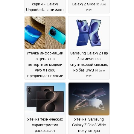
серии « Galaxy
Galaxy Z Slide
30 June
Unpacked» занимают
2026
лидирующие
позиции
01 July 2026
Утечка информации
Samsung Galaxy Z Flip
о ценах на
8 замечен со
импортные модели
спутниковой связью,
Vivo X Fold6
но без UWB
10 June
предвещает плохие
2026
новости для
покупателей
Samsung Galaxy Z
Fold 8 Ultra в июле
20
June 2026
Утечка технических
Утечка: Samsung
характеристик
Galaxy Z Fold8 Wide
раскрывает
получит два