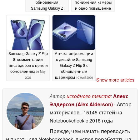
обновления
понижения камеры
Samsung Galaxy Z
и одно повышение
Fold 8 (Wide)
18 May
13 May 2026
2026
Samsung Galaxy Z Flip
Утечка информации
8: комментарии
о дизайне Samsung
инсайдеров о цене и
Galaxy Z Flip 8 с
обновлениях
обновленным
04 May
шарниром
2026
10 April 2026
Show more articles
Автор
исходного текста
:
Алекс
Элдерсон (Alex Alderson)
- Автор
материалов
- 15145 статей на
Notebookcheck
c 2018 года
Прежде, чем начать переводить
и писать для Notebookcheck, я успел поработать на