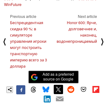
WinFuture
Previous article
Next article
Беспрецедентная
Honor 600: Ярче,
скидка 90 %: в
долговечнее и,
симуляторе
наконец,
⟨
⟩
управления игроки
водонепроницаемый
могут построить
транспортную
империю всего за 3
доллара
Add as a preferred
source on Google