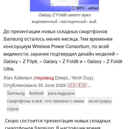
ⓘ WPC - edited
Galaxy Z Fold8 имеет ярко
выраженный «паспортный» вид.
До презентации новых складных смартфонов
Samsung осталось менее месяца. Тем временем
консорциум Wireless Power Consortium, по всей
видимости, заранее подтвердил дизайн моделей «
Galaxy » Z Flip8, « Galaxy » Z Fold8 и « Galaxy » Z Fold8
Ultra.
Alex Alderson (
перевод
DeepL / Ninh Duy),
Опубликовано
30 June 2026
🇺🇸
🇪🇸
...
Samsung
Android
раскладушки
смартфоны и всё, что связано с ними
аксессуары
слухи
Скоро состоится презентация новых складных
смартфонов Samsung. В настоящее время