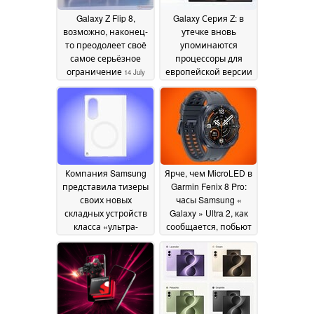
Galaxy Z Flip 8,
Galaxy Серия Z: в
возможно, наконец-
утечке вновь
то преодолеет своё
упоминаются
самое серьёзное
процессоры для
ограничение
европейской версии
14 July
новых складных
2026
смартфонов
Samsung
08 July 2026
Компания Samsung
Ярче, чем MicroLED в
представила тизеры
Garmin Fenix 8 Pro:
своих новых
часы Samsung «
складных устройств
Galaxy » Ultra 2, как
класса «ультра-
сообщается, побьют
премиум» с новым
рекорды
29 June 2026
форм-фактором Z
Fold, разработанным
в рамках проекта «
Galaxy »
30 June 2026