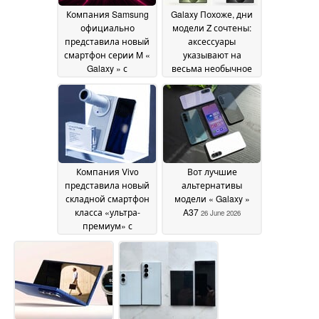
Компания Samsung
Galaxy Похоже, дни
официально
модели Z сочтены:
представила новый
аксессуары
смартфон серии M «
указывают на
Galaxy » с
весьма необычное
аккумулятором
название
емкостью 6 000 мА·ч
конкурента iPhone
Ultra от Samsung
29 June 2026
29
June 2026
Компания Vivo
Вот лучшие
представила новый
альтернативы
складной смартфон
модели « Galaxy »
класса «ультра-
A37
26 June 2026
премиум» с
аккумулятором,
превосходящим по
емкости модель Z
Fold7 от « Galaxy », а
также подтвердила
его глобальный