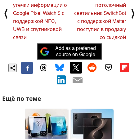
утечки информации о
потолочный
⟨
⟩
Google Pixel Watch 5 с
светильник SwitchBot
поддержкой NFC,
с поддержкой Matter
UWB и спутниковой
поступил в продажу
связи
со скидкой
Add as a preferred
source on Google
Ещё по теме