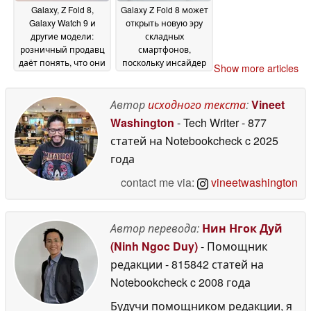
запуск
27 June 2026
Galaxy, Z Fold 8,
Galaxy Z Fold 8 может
Galaxy Watch 9 и
открыть новую эру
другие модели:
складных
розничный продавц
смартфонов,
даёт понять, что они
поскольку инсайдер
Show more articles
скоро появятся в
высоко оценивает
продаже
его вес и качество
26 June 2026
сгиба
Автор
исходного текста
:
Vineet
25 June 2026
Washington
- Tech Writer
- 877
статей на Notebookcheck
c 2025
года
contact me via:
vineetwashington
Автор перевода:
Нин Нгок Дуй
(Ninh Ngoc Duy)
- Помощник
редакции
- 815842 статей на
Notebookcheck
c 2008 года
Будучи помощником редакции, я