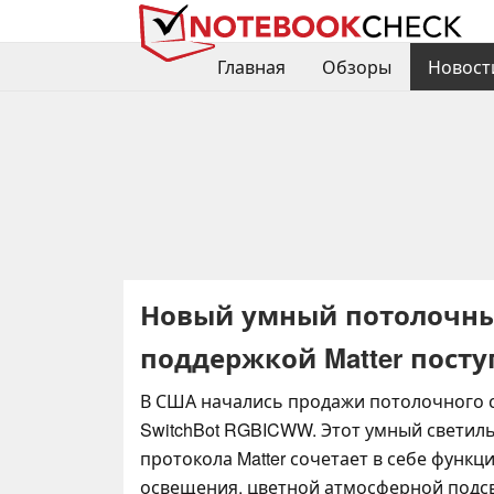
Главная
Обзоры
Новост
Новый умный потолочный
поддержкой Matter посту
В США начались продажи потолочного 
SwitchBot RGBICWW. Этот умный светил
протокола Matter сочетает в себе функц
освещения, цветной атмосферной подсв