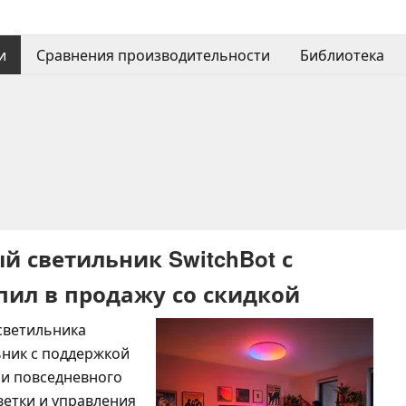
и
Сравнения производительности
Библиотека
 светильник SwitchBot с
пил в продажу со скидкой
светильника
ьник с поддержкой
ии повседневного
етки и управления