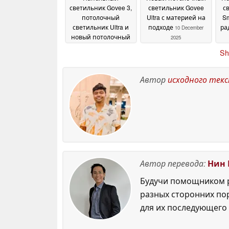
светильник Govee 3,
светильник Govee
с
потолочный
Ultra с материей на
Sm
светильник Ultra и
подходе
ра
10 December
новый потолочный
2025
светильник Sky
по
Sh
анонсированы на
выставке CES
19
December 2025
Автор
исходного тек
Автор перевода:
Нин 
Будучи помощником р
разных сторонних по
для их последующего 