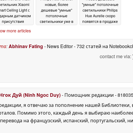
ветильник Xiaomi
новые, более
"умные" потолочные
art Ceiling Light с
дешевые "умные"
светильники Philips
дарным датчиком
потолочные
Hue Aurelle скоро
присутствия
светильники уже в
появятся в продаже
явился в Европе
продаже
03
20 June 2025
13 May 2025
ow more articles
July 2025
ста
:
Abhinav Fating
- News Editor
- 732 статей на Notebookc
contact me via:
Нгок Дуй (Ninh Ngoc Duy)
- Помощник редакции
- 81803
едакции, я отвечаю за пополнение нашей Библиотеки, 
рталов. Помимо этого, каждый день я выбираю наиболе
перевода на французский, испанский, португальский, ни