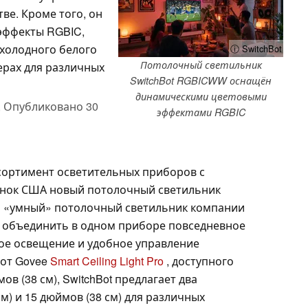
ве. Кроме того, он
эффекты RGBIC,
 холодного белого
ⓘ SwitchBot
Потолочный светильник
мерах для различных
SwitchBot RGBICWW оснащён
динамическими цветовыми
,
Опубликовано
30
эффектами RGBIC
сортимент осветительных приборов с
рынок США новый потолочный светильник
 «умный» потолочный светильник компании
ы объединить в одном приборе повседневное
ое освещение и удобное управление
 от Govee
Smart Ceiling Light Pro
, доступного
в (38 см), SwitchBot предлагает два
м) и 15 дюймов (38 см) для различных