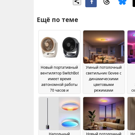
Ещё по теме
Новый портативный
Умный потолочный
вентилятор SwitchBot
светильник Govee с
имеет время
динамическими
автономной работы
цветовыми
70 часов и
режимами
с
поддерживает
запускается со
протокол Matter
скидкой
31 July
07 May 2026
2026
Напольный
Новый потолочный
Но