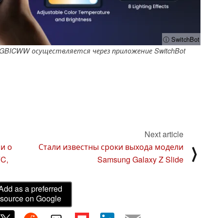
ⓘ SwitchBot
GBICWW осуществляется через приложение SwitchBot
Next article
и о
Стали известны сроки выхода модели
⟩
FC,
Samsung Galaxy Z Slide
Add as a preferred
source on Google