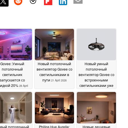
Govee: Умный
Новый потолочный
Новый умный
потолочный
вентилятор Govee со
потолочный
светильник
светильниками в
вентилятор Govee со
запускается со
пути
встроенными
21 April 2026
кидкой 20%
светильниками уже
28 April
в пути
2026
07 January 2026
вый потолочный
Philips Hue Aurelle:
Новые дешевые