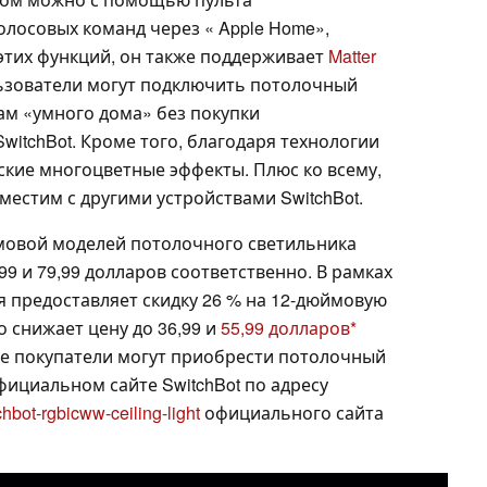
олосовых команд через « Apple Home»,
этих функций, он также поддерживает
Matter
ользователи могут подключить потолочный
м «умного дома» без покупки
itchBot. Кроме того, благодаря технологии
кие многоцветные эффекты. Плюс ко всему,
естим с другими устройствами SwitchBot.
мовой моделей потолочного светильника
99 и 79,99 долларов соответственно. В рамках
 предоставляет скидку 26 % на 12-дюймовую
о снижает цену до 36,99 и
55,99 долларов
е покупатели могут приобрести потолочный
фициальном сайте SwitchBot по адресу
chbot-rgbicww-ceiling-light
официального сайта