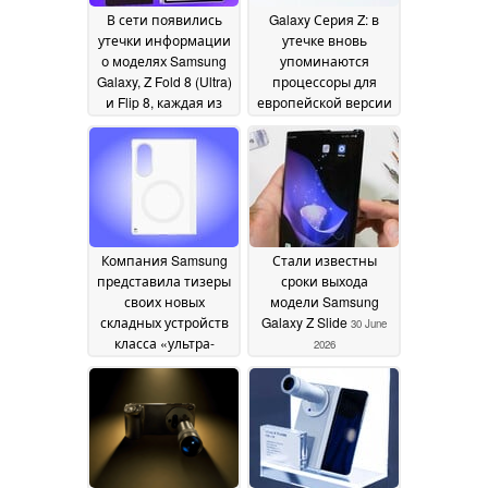
В сети появились
Galaxy Серия Z: в
утечки информации
утечке вновь
о моделях Samsung
упоминаются
Galaxy, Z Fold 8 (Ultra)
процессоры для
и Flip 8, каждая из
европейской версии
которых
новых складных
представлена в трёх
смартфонов
цветовых вариантах
Samsung
08 July 2026
09 July 2026
Компания Samsung
Стали известны
представила тизеры
сроки выхода
своих новых
модели Samsung
складных устройств
Galaxy Z Slide
30 June
класса «ультра-
2026
премиум» с новым
форм-фактором Z
Fold, разработанным
в рамках проекта «
Galaxy »
30 June 2026