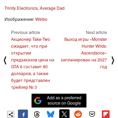
Trinity Electronics
,
Average Dad
Изображение:
Weibo
Previous article
Next article
Акционер Take-Two
Выход игры «Monster
ожидает, что при
Hunter Wilds:
открытии
Ascendance»
⟨
⟩
предзаказов цена на
запланирован на 2027
GTA 6 составит 80
год
долларов, а также
будет представлен
трейлер № 3
Add as a preferred
source on Google