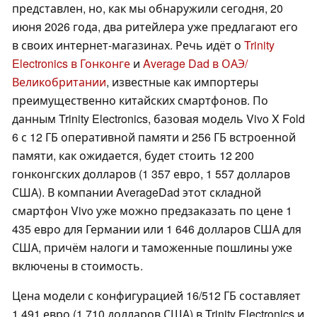
представлен, но, как мы обнаружили сегодня, 20
июня 2026 года, два ритейлера уже предлагают его
в своих интернет-магазинах. Речь идёт о
Trinity
Electronics в Гонконге
и
Average Dad в ОАЭ/
Великобритании
, известные как импортеры
преимущественно китайских смартфонов. По
данным Trinity Electronics, базовая модель Vivo X Fold
6 с 12 ГБ оперативной памяти и 256 ГБ встроенной
памяти, как ожидается, будет стоить 12 200
гонконгских долларов (1 357 евро, 1 557 долларов
США). В компании AverageDad этот складной
смартфон Vivo уже можно предзаказать по цене 1
435 евро для Германии или 1 646 долларов США для
США, причём налоги и таможенные пошлины уже
включены в стоимость.
Цена модели с конфигурацией 16/512 ГБ составляет
1 491 евро (1 710 долларов США) в Trinity Electronics и