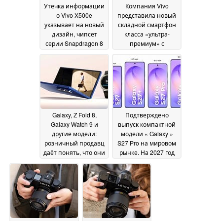
Утечка информации
Компания Vivo
о Vivo X500e
представила новый
указывает на новый
складной смартфон
дизайн, чипсет
класса «ультра-
серии Snapdragon 8
премиум» с
и камеру с оптикой
аккумулятором,
Zeiss
превосходящим по
28 June 2026
емкости модель Z
Fold7 от « Galaxy », а
также подтвердила
его глобальный
запуск
27 June 2026
Galaxy, Z Fold 8,
Подтверждено
Galaxy Watch 9 и
выпуск компактной
другие модели:
модели « Galaxy »
розничный продавц
S27 Pro на мировом
даёт понять, что они
рынке. На 2027 год
скоро появятся в
запланирован
продаже
выпуск четырёх
26 June 2026
флагманских
смартфонов
Samsung
25 June 2026