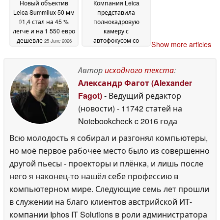
Новый объектив
Компания Leica
Leica Summilux 50 мм
представила
f/1,4 стал на 45 %
полнокадровую
легче и на 1 550 евро
камеру с
дешевле
автофокусом со
25 June 2026
Show more articles
скоростью 40 кадров
в секунду и
возможностью
Автор
исходного текста
:
съемки видео в
Александр Фагот (Alexander
формате 8K с
Fagot)
- Ведущий редактор
открытым затвором
(новости)
- 11742 статей на
25 June 2026
Notebookcheck
c 2016 года
Всю молодость я собирал и разгонял компьютеры,
но моё первое рабочее место было из совершенно
другой пьесы - проекторы и плёнка, и лишь после
него я наконец-то нашёл себе профессию в
компьютерном мире. Следующие семь лет прошли
в служении на благо клиентов австрийской ИТ-
компании Iphos IT Solutions в роли администратора