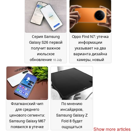
все аккумуляторы
станут больше
11 July
2026
Серия Samsung
Oppo Find N7: утечка
Galaxy S26 первой
информации
получит важное
указывает на два
июльское
варианта дизайна
обновление
камеры, новый
10 July
чипсет Snapdragon и
2026
сроки выпуска
10 July
2026
Флагманский чип
По мнению
для среднего
инсайдеров,
ценового сегмента:
Samsung Galaxy Z
Samsung Galaxy M67
Fold 8 будет
появился в утечке
ощущаться
Show more articles
результатов тестов
совершенно иначе
09