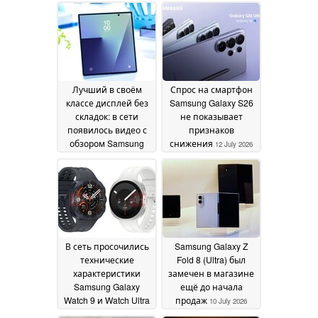
2026
австралийских
долларах.
Представлен сенсор
камеры Galaxy Z Fold
8
14 July 2026
Лучший в своём
Спрос на смартфон
классе дисплей без
Samsung Galaxy S26
складок: в сети
не показывает
появилось видео с
признаков
обзором Samsung
снижения
12 July 2026
Galaxy Z Fold 8 Ultra
13
July 2026
В сеть просочились
Samsung Galaxy Z
технические
Fold 8 (Ultra) был
характеристики
замечен в магазине
Samsung Galaxy
ещё до начала
Watch 9 и Watch Ultra
продаж
10 July 2026
2: судя по всему, не