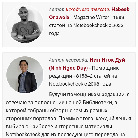
по сравнению с
July 2026
Galaxy Z Fold 7
Автор
исходного текста
:
Habeeb
06 July
2026
Onawole
- Magazine Writer
- 1589
статей на Notebookcheck
c 2023
года
Автор перевода:
Нин Нгок Дуй
(Ninh Ngoc Duy)
- Помощник
редакции
- 815842 статей на
Notebookcheck
c 2008 года
Будучи помощником редакции, я
отвечаю за пополнение нашей Библиотеки, в
которой собраны обзоры с самых разных
сторонних порталов. Помимо этого, каждый день я
выбираю наиболее интересные материалы
Notebookcheck для их последующего перевода на