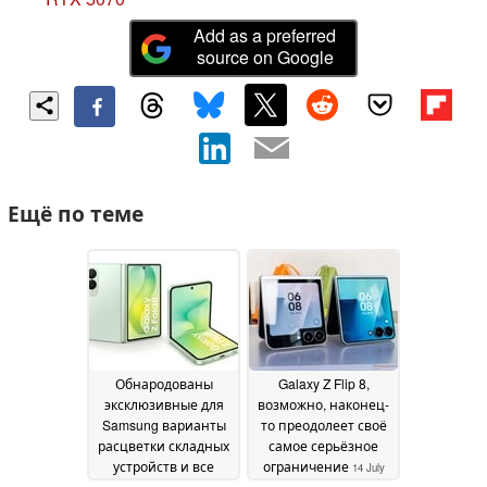
Add as a preferred
source on Google
Ещё по теме
Обнародованы
Galaxy Z Flip 8,
эксклюзивные для
возможно, наконец-
Samsung варианты
то преодолеет своё
расцветки складных
самое серьёзное
устройств и все
ограничение
14 July
цены в