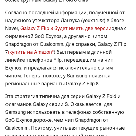
Согласно последней информации, полученной от
надежного утечкатора Ланзука (yeux1122) в блоге
Naver,
Galaxy Z Flip 8 будет иметь две версии
одна с
фирменной SoC Exynos, а другая - с чипом
Snapdragon от Qualcomm. Для справки, Galaxy Z Flip
7
(купить на Amazon
) был первым в длинной
линейке телефонов Flip, перешедшим на чип
Exynos, и предлагался исключительно с этим
чипом. Теперь, похоже, у Samsung появятся
региональные варианты Galaxy Z Flip 8.
Эта стратегия типична для серии Galaxy Z Fold и
флагманов Galaxy серии S. Оказывается, для
Samsung использовать в телефонах собственную
SoC Exynos дороже, чем чип Snapdragon от
Qualcomm. Поэтому, учитывая текущие рыночные
условия и стремление компаний сократить