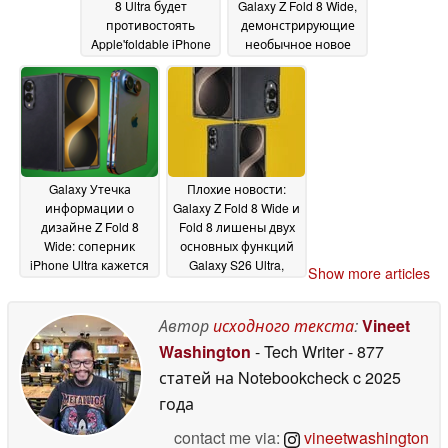
8 Ultra будет
Galaxy Z Fold 8 Wide,
противостоять
демонстрирующие
Apple'foldable iPhone
необычное новое
Ultra, показано в
соотношение сторон
утечке
25 May 2026
24 May 2026
Galaxy Утечка
Плохие новости:
информации о
Galaxy Z Fold 8 Wide и
дизайне Z Fold 8
Fold 8 лишены двух
Wide: соперник
основных функций
iPhone Ultra кажется
Galaxy S26 Ultra,
Show more articles
супертонким и
свидетельствует
легким; Samsung не
утечка информации
позволит Apple
Автор
исходного текста
:
Vineet
20 May 2026
победить
22 May 2026
Washington
- Tech Writer
- 877
статей на Notebookcheck
c 2025
года
contact me via:
vineetwashington