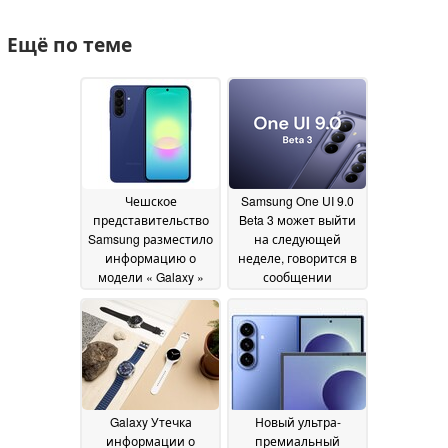
Ещё по теме
Чешское
Samsung One UI 9.0
представительство
Beta 3 может выйти
Samsung разместило
на следующей
информацию о
неделе, говорится в
модели « Galaxy »
сообщении
A27 ещё до её
сообщества
08 June
официального
2026
запуска, раскрыв
полные технические
характеристики
устройства
13 June 2026
Galaxy Утечка
Новый ультра-
информации о
премиальный