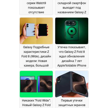
серии Watch9
складной смартфон
показывает
выходит под
отсутствие
названием Galaxy Z
повышения
Fold8 Ultra с
скорости зарядки по
большим
сравнению с Watch8
обновлением
аккумулятора, о
07 June 2026
котором все еще
ходят слухи
03 June
2026
Galaxy Подробные
Утечка показывает,
характеристики Z
что Galaxy Z Fold 8
Fold 8 (Wide), дизайн
ждал обновления
модели: Новая
дизайна 7 лет
камера, большой
Apple'foldable iPhone
аккумулятор;
получает с первого
дисплей без складок
дня
30 May 2026
весом 201 г
02 June 2026
Никаких "Fold Wide":
Первые утечки
Новый Galaxy Z Fold
защитных экранов