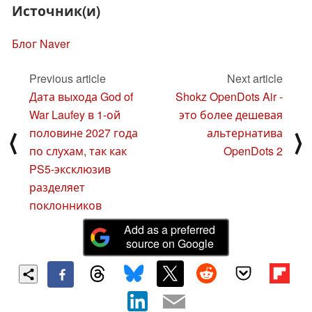
Источник(и)
Блог Naver
Previous article
Next article
Дата выхода God of
Shokz OpenDots Air -
War Laufey в 1-ой
это более дешевая
половине 2027 года
альтернатива
⟨
⟩
по слухам, так как
OpenDots 2
PS5-эксклюзив
разделяет
поклонников
Add as a preferred
source on Google