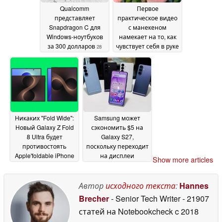
Qualcomm
Первое
представляет
практическое видео
Snapdragon C для
с манекеном
Windows-ноутбуков
намекает на то, как
за 300 долларов
чувствует себя в руке
28
конкурент iPhone
May 2026
Ultra от Samsung
28
May 2026
Никаких "Fold Wide":
Samsung может
Новый Galaxy Z Fold
сэкономить $5 на
8 Ultra будет
Galaxy S27,
противостоять
поскольку переходит
Apple'foldable iPhone
на дисплеи
Show more articles
Ultra, показано в
китайского
утечке
производства
25 May 2026
22 May
Автор
исходного текста
:
Hannes
2026
Brecher
- Senior Tech Writer
- 21907
статей на Notebookcheck
c 2018