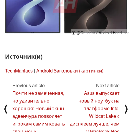
ⓘ @OnLeaks / Android Headlines
Источник(и)
TechManiacs
|
Android Заголовки (картинки)
Previous article
Next article
Почти не замеченная,
Asus выпускает
но удивительно
новый ноутбук на
⟨
⟩
хорошая: Новый экшн-
платформе Intel
адвенчура позволяет
Wildcat Lake с
игрокам самим ковать
дисплеем лучше, чем
свои мечи
у MacBook Neo