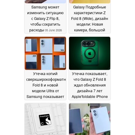
Samsung может
Galaxy Подробные
изменить ситуацию
характеристики Z
с Galaxy Z Flip 8,
Fold 8 (Wide), дизайн
чтобы сократить
модели: Новая
расходы
камера, большой
05 June 2026
аккумулятор;
дисплей без складок
весом 201 г
02 June 2026
Утечка копий
Утечка показывает,
сверхширокоформатного
что Galaxy Z Fold 8
Fold 8 и новой
ждал обновления
модели Ultra от
дизайна 7 лет
Samsung показывает
Apple'foldable iPhone
значительные
получает с первого
различия в дизайне
дня
30 May 2026
31 May 2026