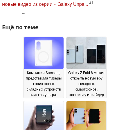
#1
новые видео из серии « Galaxy Unpa...
...
Ещё по теме
Компания Samsung
Galaxy Z Fold 8 может
представила тизеры
открыть новую эру
своих новых
складных
складных устройств
смартфонов,
класса «ультра-
поскольку инсайдер
премиум» с новым
высоко оценивает
форм-фактором Z
его вес и качество
Fold, разработанным
сгиба
25 June 2026
в рамках проекта «
Galaxy »
30 June 2026