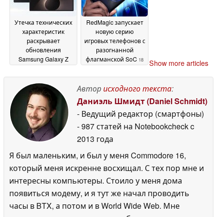
Утечка технических
RedMagic запускает
характеристик
новую серию
раскрывает
игровых телефонов с
обновления
разогнанной
Samsung Galaxy Z
флагманской SoC
18
Show more articles
Fold 8 (Wide)
18 May
May 2026
2026
Автор
исходного текста
:
Даниэль Шмидт (Daniel Schmidt)
- Ведущий редактор (смартфоны)
- 987 статей на Notebookcheck
c
2013 года
Я был маленьким, и был у меня Commodore 16,
который меня искренне восхищал. С тех пор мне и
интересны компьютеры. Стоило у меня дома
появиться модему, и я тут же начал проводить
часы в BTX, а потом и в World Wide Web. Мне