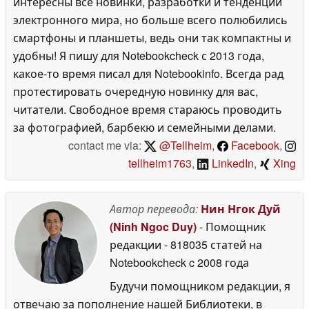
интересны все новинки, разработки и тенденции
электронного мира, но больше всего полюбились
смартфоны и планшеты, ведь они так компактны и
удобны! Я пишу для Notebookcheck с 2013 года,
какое-то время писал для Notebookinfo. Всегда рад
протестировать очередную новинку для вас,
читатели. Свободное время стараюсь проводить
за фотографией, барбекю и семейными делами.
contact me via:
@Tellheim
,
Facebook
,
tellheim1763
,
LinkedIn
,
Xing
Автор перевода:
Нин Нгок Дуй
(Ninh Ngoc Duy)
- Помощник
редакции
- 818035 статей на
Notebookcheck
c 2008 года
Будучи помощником редакции, я
отвечаю за пополнение нашей Библиотеки, в