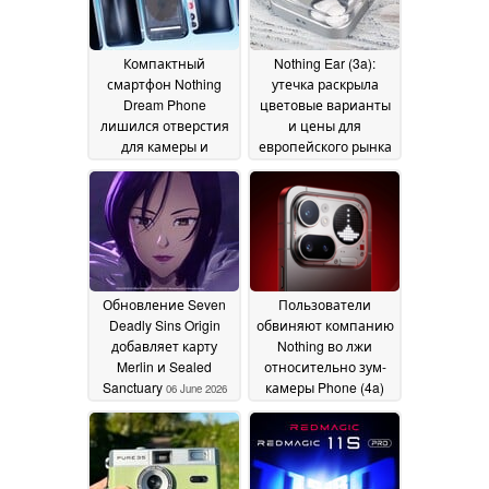
Компактный
Nothing Ear (3a):
смартфон Nothing
утечка раскрыла
Dream Phone
цветовые варианты
лишился отверстия
и цены для
для камеры и
европейского рынка
выпячивания
12 June 2026
камеры
23 June 2026
Обновление Seven
Пользователи
Deadly Sins Origin
обвиняют компанию
добавляет карту
Nothing во лжи
Merlin и Sealed
относительно зум-
Sanctuary
камеры Phone (4a)
06 June 2026
Pro
28 May 2026