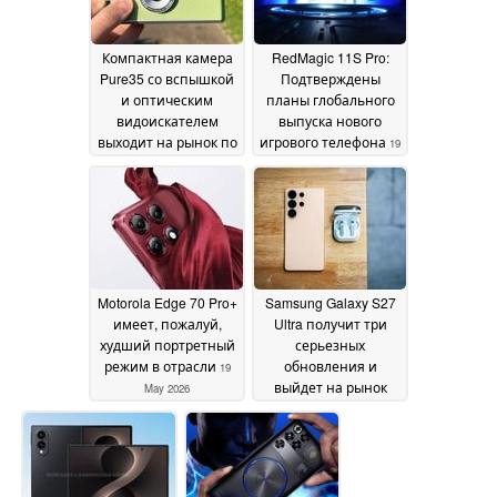
Компактная камера
RedMagic 11S Pro:
Pure35 со вспышкой
Подтверждены
и оптическим
планы глобального
видоискателем
выпуска нового
выходит на рынок по
игрового телефона
19
цене £30
21 May 2026
May 2026
Motorola Edge 70 Pro+
Samsung Galaxy S27
имеет, пожалуй,
Ultra получит три
худший портретный
серьезных
режим в отрасли
обновления и
19
выйдет на рынок
May 2026
вместе с
компактным S27 Pro
19 May 2026