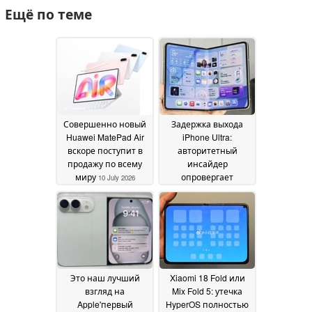
Ещё по теме
Совершенно новый
Задержка выхода
Huawei MatePad Air
iPhone Ultra:
вскоре поступит в
авторитетный
продажу по всему
инсайдер
миру
опровергает
10 July 2026
недавние
утверждения
17 June
2026
Это наш лучший
Xiaomi 18 Fold или
взгляд на
Mix Fold 5: утечка
Apple'первый
HyperOS полностью