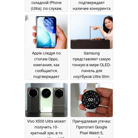
складной iPhone
подтверждает
(Ultra); по слухам,
наличие конкурента
камера selfie в стиле
iPhone Ultra
07 June 2026
Android
07 June 2026
Apple следуя по
Samsung
стопам Oppo,
представляет самую
компания, как
тонкую в мире OLED-
сообщается,
панель для
подтверждает
ноутбуков Ultra Slim:
шарнирную
на 20% тоньше, 240
конструкцию iPhone
Гц
02 June 2026
Ultra
03 June 2026
Vivo X500 Ultra может
Причудливая утечка:
получить 10-
Прототип Google
кратный зум, в то
Pixel Watch 5,