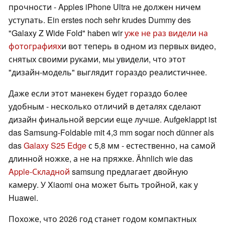
прочности - Apples iPhone Ultra не должен ничем
уступать. Ein erstes noch sehr krudes Dummy des
"Galaxy Z Wide Fold" haben wir
уже не раз видели на
фотографиях
и вот теперь в одном из первых видео,
снятых своими руками, мы увидели, что этот
"дизайн-модель" выглядит гораздо реалистичнее.
Даже если этот манекен будет гораздо более
удобным - несколько отличий в деталях сделают
дизайн финальной версии еще лучше. Aufgeklappt ist
das Samsung-Foldable mit 4,3 mm sogar noch dünner als
das
Galaxy S25 Edge
с 5,8 мм - естественно, на самой
длинной ножке, а не на пряжке. Ähnlich wie das
Apple-Складной
samsung предлагает двойную
камеру. У Xiaomi она может быть тройной, как у
Huawei.
Похоже, что 2026 год станет годом компактных