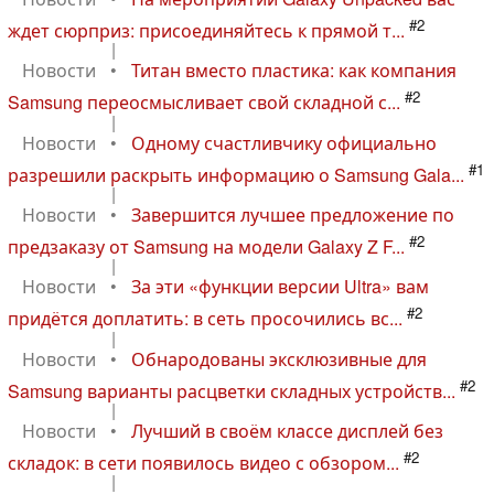
#2
ждет сюрприз: присоединяйтесь к прямой т...
|
Новости
•
Титан вместо пластика: как компания
#2
Samsung переосмысливает свой складной с...
|
Новости
•
Одному счастливчику официально
#1
разрешили раскрыть информацию о Samsung Gala...
|
Новости
•
Завершится лучшее предложение по
#2
предзаказу от Samsung на модели Galaxy Z F...
|
Новости
•
За эти «функции версии Ultra» вам
#2
придётся доплатить: в сеть просочились вс...
|
Новости
•
Обнародованы эксклюзивные для
#2
Samsung варианты расцветки складных устройств...
|
Новости
•
Лучший в своём классе дисплей без
#2
складок: в сети появилось видео с обзором...
|