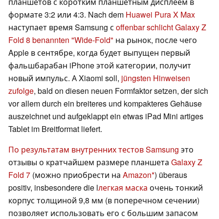
планшетов с коротким планшетным дисплеем в
формате 3:2 или 4:3. Nach dem
Huawei Pura X Max
наступает время Samsung с
offenbar schlicht Galaxy Z
Fold 8 benannten "Wide-Fold"
на рынок, после чего
Apple в сентябре, когда будет выпущен первый
фальшбарабан iPhone этой категории, получит
новый импульс. А Xiaomi soll,
jüngsten Hinweisen
zufolge
, bald on diesen neuen Formfaktor setzen, der sich
vor allem durch ein breiteres und kompakteres Gehäuse
auszeichnet und aufgeklappt ein etwas iPad Mini artiges
Tablet im Breitformat liefert.
По результатам внутренних тестов Samsung
это
отзывы о кратчайшем размере планшета
Galaxy Z
Fold 7
(можно приобрести на
Amazon
) überaus
positiv, insbesondere die l
легкая маска
очень тонкий
корпус толщиной 9,8 мм (в поперечном сечении)
позволяет использовать его с большим запасом