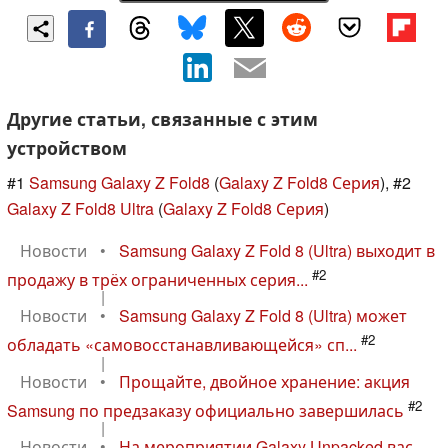
Другие статьи, связанные с этим
устройством
#1
Samsung Galaxy Z Fold8
(
Galaxy Z Fold8 Серия
), #2
Galaxy Z Fold8 Ultra
(
Galaxy Z Fold8 Серия
)
Новости
•
Samsung Galaxy Z Fold 8 (Ultra) выходит в
#2
продажу в трёх ограниченных серия...
|
Новости
•
Samsung Galaxy Z Fold 8 (Ultra) может
#2
обладать «самовосстанавливающейся» сп...
|
Новости
•
Прощайте, двойное хранение: акция
#2
Samsung по предзаказу официально завершилась
|
Новости
•
На мероприятии Galaxy Unpacked вас