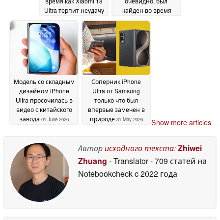
время как Xiaomi 18
очевидно, был
Ultra терпит неудачу
найден во время
погружения в океан
02 June 2026
01 June 2026
Модель со складным
Соперник iPhone
дизайном iPhone
Ultra от Samsung
Ultra просочилась в
только что был
видео с китайского
впервые замечен в
завода
природе
01 June 2026
31 May 2026
Show more articles
Автор
исходного текста
:
Zhiwei
Zhuang
- Translator
- 709 статей на
Notebookcheck
c 2022 года