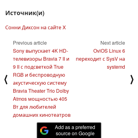
Источник(и)
Сонни Диксон на сайте X
Previous article
Next article
Sony выпускает 4K HD-
OviOS Linux 6
телевизоры Bravia 7 II и
переходит с SysV на
9 II с подсветкой True
systemd
RGB и беспроводную
⟨
⟩
акустическую систему
Bravia Theater Trio Dolby
Atmos мощностью 405
Вт для любителей
домашних кинотеатров
Add as a preferred
source on Google