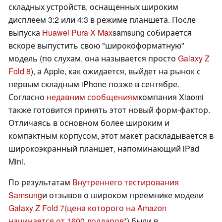
складных устройств, оснащенных широким
дисплеем 3:2 или 4:3 в режиме планшета. После
выпуска
Huawei Pura X Max
samsung собирается
вскоре выпустить свою "широкоформатную"
модель (по слухам, она называется просто
Galaxy Z
Fold 8
), а Apple, как ожидается, выйдет на рынок с
первым складным iPhone позже в сентябре.
Согласно
недавним сообщениям
компания Xiaomi
также готовится принять этот новый форм-фактор.
Отличаясь в основном более широким и
компактным корпусом, этот макет раскладывается в
широкоэкранный планшет, напоминающий iPad
Mini.
По результатам
Внутреннего тестирования
Samsung
и отзывов о широком преемнике модели
Galaxy Z Fold 7
(цена которого на Amazon
начинается от 1600 долларов
) были в