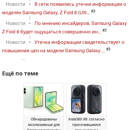
Новости
•
В сети появились утечки информации о
#3
моделях Samsung Galaxy, Z Fold 8 (Ultr...
|
Новости
•
По мнению инсайдеров, Samsung Galaxy
#3
Z Fold 8 будет ощущаться совершенно ин...
|
Новости
•
Утечка информации свидетельствует о
#3
повышении цен на модели Samsung Galaxy ...
...
Ещё по теме
Обнародованы
Insta360 X6: согласно
эксклюзивные для
просочившимся
Samsung варианты
техническим