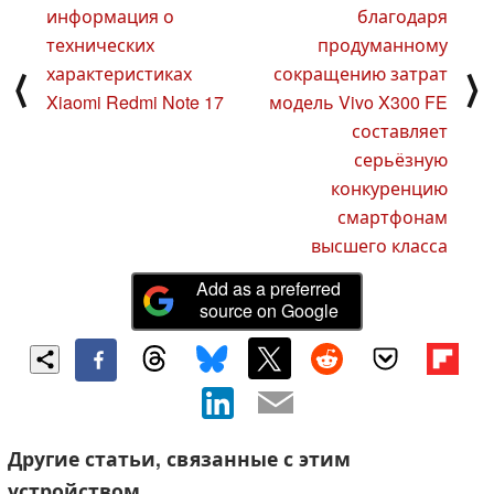
информация о
благодаря
технических
продуманному
характеристиках
сокращению затрат
⟨
⟩
Xiaomi Redmi Note 17
модель Vivo X300 FE
составляет
серьёзную
конкуренцию
смартфонам
высшего класса
Add as a preferred
source on Google
Другие статьи, связанные с этим
устройством