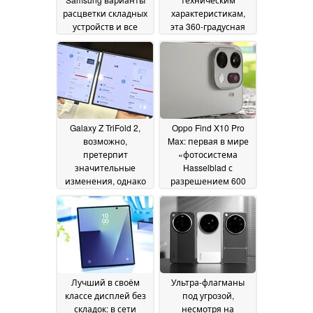
расцветки складных
характеристикам,
устройств и все
эта 360-градусная
цены в
камера, несмотря на
австралийских
более компактные
долларах.
размеры, оснащена
Представлен сенсор
сенсорами размером
камеры Galaxy Z Fold
почти 1 дюйм и
8
более ёмким
14 July 2026
аккумулятором
14 July
Galaxy Z TriFold 2,
Oppo Find X10 Pro
2026
возможно,
Max: первая в мире
претерпит
«фотосистема
значительные
Hasselblad с
изменения, однако
разрешением 600
сначала ожидается
МП» становится всё
появление гораздо
ближе к серийному
более интересного
производству
13 July
смартфона от
2026
Samsung
14 July 2026
Лучший в своём
Ультра-флагманы
классе дисплей без
под угрозой,
складок: в сети
несмотря на