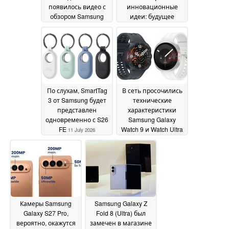
появилось видео с
инновационные
обзором Samsung
идеи: будущее
Galaxy Z Fold 8 Ultra
моделей Xiaomi 18
13
Ultra, Vivo X500 Ultra
July 2026
и Oppo Find X10 Ultra
12 July 2026
По слухам, SmartTag
В сеть просочились
3 от Samsung будет
технические
представлен
характеристики
одновременно с S26
Samsung Galaxy
FE
Watch 9 и Watch Ultra
11 July 2026
2: судя по всему, не
все аккумуляторы
станут больше
11 July
2026
Камеры Samsung
Samsung Galaxy Z
Galaxy S27 Pro,
Fold 8 (Ultra) был
вероятно, окажутся
замечен в магазине