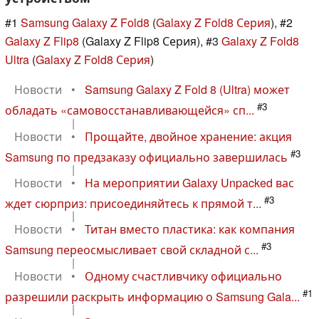
#1
Samsung Galaxy Z Fold8
(
Galaxy Z Fold8 Серия
), #2
Galaxy Z Flip8
(Galaxy Z Flip8 Серия), #3
Galaxy Z Fold8
Ultra
(
Galaxy Z Fold8 Серия
)
Новости
•
Samsung Galaxy Z Fold 8 (Ultra) может
#3
обладать «самовосстанавливающейся» сп...
|
Новости
•
Прощайте, двойное хранение: акция
#3
Samsung по предзаказу официально завершилась
|
Новости
•
На мероприятии Galaxy Unpacked вас
#3
ждет сюрприз: присоединяйтесь к прямой т...
|
Новости
•
Титан вместо пластика: как компания
#3
Samsung переосмысливает свой складной с...
|
Новости
•
Одному счастливчику официально
#1
разрешили раскрыть информацию о Samsung Gala...
|