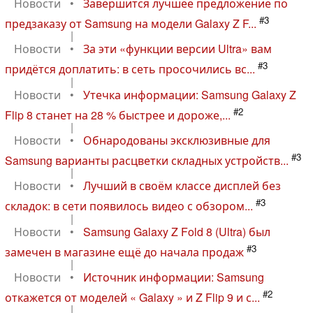
Новости
•
Завершится лучшее предложение по
#3
предзаказу от Samsung на модели Galaxy Z F...
|
Новости
•
За эти «функции версии Ultra» вам
#3
придётся доплатить: в сеть просочились вс...
|
Новости
•
Утечка информации: Samsung Galaxy Z
#2
Flip 8 станет на 28 % быстрее и дороже,...
|
Новости
•
Обнародованы эксклюзивные для
#3
Samsung варианты расцветки складных устройств...
|
Новости
•
Лучший в своём классе дисплей без
#3
складок: в сети появилось видео с обзором...
|
Новости
•
Samsung Galaxy Z Fold 8 (Ultra) был
#3
замечен в магазине ещё до начала продаж
|
Новости
•
Источник информации: Samsung
#2
откажется от моделей « Galaxy » и Z Flip 9 и с...
|