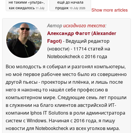
не такими «ультра»,
ещё до начала
как ожидалось
продаж
11 July
10 July 2026
Show more articles
2026
Автор
исходного текста
:
Александр Фагот (Alexander
Fagot)
- Ведущий редактор
(новости)
- 11714 статей на
Notebookcheck
c 2016 года
Всю молодость я собирал и разгонял компьютеры,
но моё первое рабочее место было из совершенно
другой пьесы - проекторы и плёнка, и лишь после
него я наконец-то нашёл себе профессию в
компьютерном мире. Следующие семь лет прошли
в служении на благо клиентов австрийской ИТ-
компании Iphos IT Solutions в роли администратора
систем с Windows. Начиная с 2016 года, я пишу
новости для Notebookcheck из всех уголков мира.