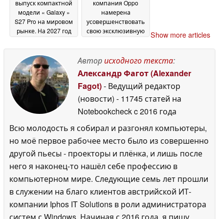
выпуск компактной
компания Oppo
модели « Galaxy »
намерена
S27 Pro на мировом
усовершенствовать
рынке. На 2027 год
свою эксклюзивную
Show more articles
запланирован
10-кратную
выпуск четырёх
телеобъективную
флагманских
камеру Hasselblad
Автор
исходного текста
:
24
смартфонов
June 2026
Александр Фагот (Alexander
Samsung
25 June 2026
Fagot)
- Ведущий редактор
(новости)
- 11745 статей на
Notebookcheck
c 2016 года
Всю молодость я собирал и разгонял компьютеры,
но моё первое рабочее место было из совершенно
другой пьесы - проекторы и плёнка, и лишь после
него я наконец-то нашёл себе профессию в
компьютерном мире. Следующие семь лет прошли
в служении на благо клиентов австрийской ИТ-
компании Iphos IT Solutions в роли администратора
систем с Windows. Начиная с 2016 года, я пишу