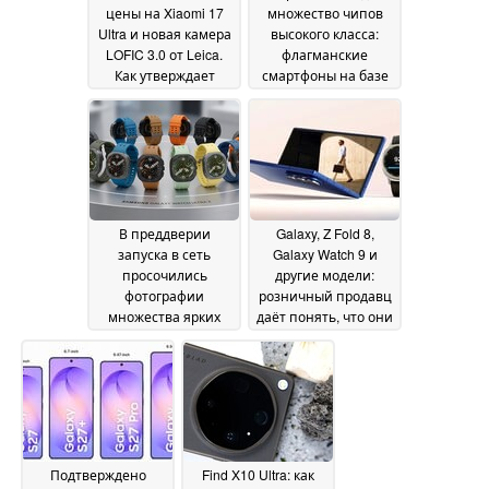
цены на Xiaomi 17
множество чипов
Ultra и новая камера
высокого класса:
LOFIC 3.0 от Leica.
флагманские
Как утверждает
смартфоны на базе
инсайдер, проект
2-нм Snapdragon 8
Xiaomi 18 Ultra всё-
Elite Gen 6 Pro,
таки не закрыт
скорее всего, будут
28 June
стоить очень дорого
2026
28 June 2026
В преддверии
Galaxy, Z Fold 8,
запуска в сеть
Galaxy Watch 9 и
просочились
другие модели:
фотографии
розничный продавц
множества ярких
даёт понять, что они
ремешков для часов
скоро появятся в
Samsung « Galaxy »
продаже
26 June 2026
Watch 9 и « Galaxy »
Watch Ultra 2
27 June
2026
Подтверждено
Find X10 Ultra: как