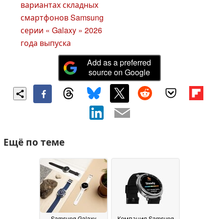
вариантах складных
смартфонов Samsung
серии « Galaxy » 2026
года выпуска
Add as a preferred
source on Google
Ещё по теме
Samsung Galaxy
Компания Samsung