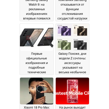
Watch 9: на
отказывается от
рекламных
функции
изображениях
отслеживания
впервые появился
сосудистой нагрузки
логотип Snapdragon
для пользователей
Wear Elite
Galaxy Watch в США
18 July 2026
02 July 2026
Первые
Galaxy Похоже, дни
официальные
модели Z сочтены:
изображения и
аксессуары
подробные
указывают на
технические
весьма необычное
характеристики всех
название
трёх моделей
конкурента iPhone
Samsung серии «
Ultra от Samsung
29
Galaxy » с дисплеем
June 2026
Z Fold в преддверии
запуска
30 June 2026
Xiaomi 18 Pro Max:
На рынок выходит