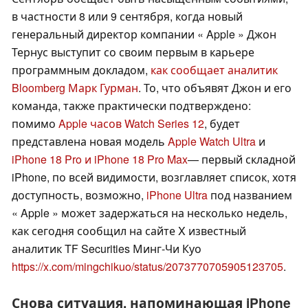
в частности 8 или 9 сентября, когда новый
генеральный директор компании « Apple » Джон
Тернус выступит со своим первым в карьере
программным докладом,
как сообщает аналитик
Bloomberg Марк Гурман
. То, что объявят Джон и его
команда, также практически подтверждено:
помимо
Apple часов Watch Series 12
, будет
представлена новая модель
Apple Watch Ultra
и
iPhone 18 Pro и iPhone 18 Pro Max
— первый складной
iPhone, по всей видимости, возглавляет список, хотя
доступность, возможно,
iPhone Ultra
под названием
« Apple » может задержаться на несколько недель,
как сегодня сообщил на сайте X известный
аналитик TF Securities Минг-Чи Куо
https://x.com/mingchikuo/status/2073770705905123705
.
Снова ситуация, напоминающая iPhone