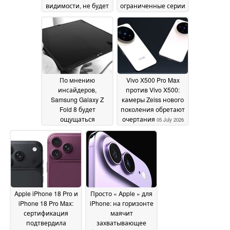
видимости, не будет
ограниченные серии
оснащаться
06 July 2026
процессором
Snapdragon 8 Elite
Gen 6 во всех
конфигурациях
07 July
2026
По мнению
Vivo X500 Pro Max
инсайдеров,
против Vivo X500:
Samsung Galaxy Z
камеры Zeiss нового
Fold 8 будет
поколения обретают
ощущаться
очертания
05 July 2026
совершенно иначе
по сравнению с
Galaxy Z Fold 7
06 July
2026
Apple iPhone 18 Pro и
Просто « Apple » для
iPhone 18 Pro Max:
iPhone: на горизонте
сертификация
маячит
подтвердила
захватывающее