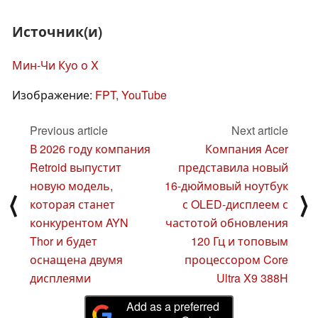
Источник(и)
Мин-Чи Куо о X
Изображение:
FPT, YouTube
Previous article
Next article
В 2026 году компания
Компания Acer
Retroid выпустит
представила новый
новую модель,
16-дюймовый ноутбук
⟨
⟩
которая станет
с OLED-дисплеем с
конкурентом AYN
частотой обновления
Thor и будет
120 Гц и топовым
оснащена двумя
процессором Core
дисплеями
Ultra X9 388H
Add as a preferred