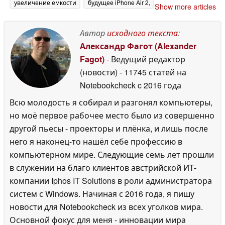
увеличение емкости
будущее iPhone Air 2,
Show more articles
аккумуляторов
как предполагает
04 July
инсайдер
2026
04 July 2026
Автор
исходного текста
:
Александр Фагот (Alexander
Fagot)
- Ведущий редактор
(новости)
- 11745 статей на
Notebookcheck
c 2016 года
Всю молодость я собирал и разгонял компьютеры,
но моё первое рабочее место было из совершенно
другой пьесы - проекторы и плёнка, и лишь после
него я наконец-то нашёл себе профессию в
компьютерном мире. Следующие семь лет прошли
в служении на благо клиентов австрийской ИТ-
компании Iphos IT Solutions в роли администратора
систем с Windows. Начиная с 2016 года, я пишу
новости для Notebookcheck из всех уголков мира.
Основной фокус для меня - инновации мира