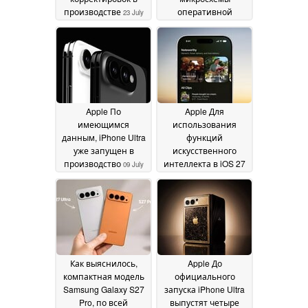
производстве
оперативной
23 July
памяти,
2026
произведенные
китайской
компанией, в
отношении которой
США ввели
ограничения
09 July
Apple По
Apple Для
2026
имеющимся
использования
данным, iPhone Ultra
функций
уже запущен в
искусственного
производство
интеллекта в iOS 27
09 July
и macOS 27
2026
требуется
дорогостоящая
подписка
07 July 2026
Как выяснилось,
Apple До
компактная модель
официального
Samsung Galaxy S27
запуска iPhone Ultra
Pro, по всей
выпустят четыре