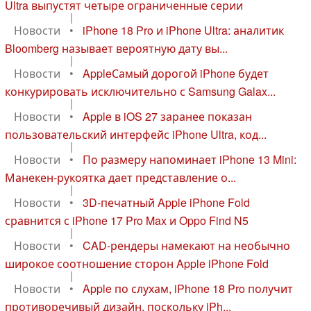
Ultra выпустят четыре ограниченные серии
|
Новости
•
iPhone 18 Pro и iPhone Ultra: аналитик
Bloomberg называет вероятную дату вы...
|
Новости
•
AppleСамый дорогой iPhone будет
конкурировать исключительно с Samsung Galax...
|
Новости
•
Apple в iOS 27 заранее показан
пользовательский интерфейс iPhone Ultra, код...
|
Новости
•
По размеру напоминает iPhone 13 Mini:
Манекен-рукоятка дает представление о...
|
Новости
•
3D-печатный Apple iPhone Fold
сравнится с iPhone 17 Pro Max и Oppo Find N5
|
Новости
•
CAD-рендеры намекают на необычно
широкое соотношение сторон Apple iPhone Fold
|
Новости
•
Apple по слухам, iPhone 18 Pro получит
противоречивый дизайн, поскольку iPh...