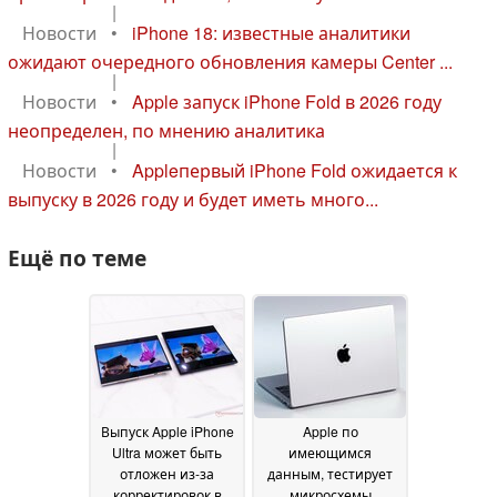
|
Новости
•
iPhone 18: известные аналитики
ожидают очередного обновления камеры Center ...
|
Новости
•
Apple запуск iPhone Fold в 2026 году
неопределен, по мнению аналитика
|
Новости
•
Appleпервый iPhone Fold ожидается к
выпуску в 2026 году и будет иметь много...
Ещё по теме
Выпуск Apple iPhone
Apple по
Ultra может быть
имеющимся
отложен из-за
данным, тестирует
корректировок в
микросхемы