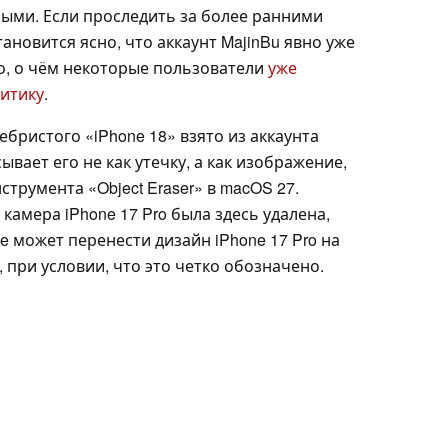
ными. Если проследить за более ранними
ановится ясно, что аккаунт MajinBu явно уже
о, о чём некоторые пользователи
уже
итику
.
бристого «iPhone 18» взято из аккаунта
ывает его не как утечку, а как изображение,
румента «Object Eraser» в macOS 27.
камера iPhone 17 Pro была здесь удалена,
e может перенести дизайн iPhone 17 Pro на
 при условии, что это четко обозначено.