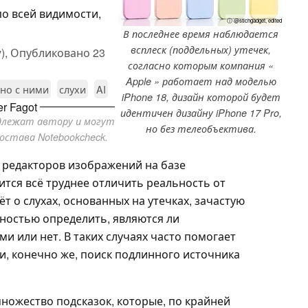
по всей видимости,
ⓘ @stichgadget, edited
В последнее время наблюдается
всплеск (поддельных) утечек,
),
Опубликовано
23
согласно которым компания «
Apple » работает над моделью
ано с ними
слухи
AI
iPhone 18, дизайн которой будет
r Fagot
идентичен дизайну iPhone 17 Pro,
адлежат автору и могут
но без телеобъектива.
остава Notebookcheck.
 редакторов изображений на базе
ится всё труднее отличить реальность от
т о слухах, основанных на утечках, зачастую
ностью определить, являются ли
 или нет. В таких случаях часто помогает
и, конечно же, поиск подлинного источника
множество подсказок, которые, по крайней