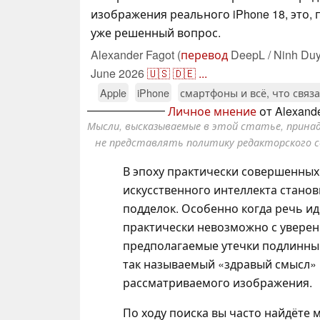
изображения реального iPhone 18, это, 
уже решенный вопрос.
Alexander Fagot (
перевод
DeepL / Ninh Duy
June 2026
🇺🇸
🇩🇪
...
Apple
iPhone
смартфоны и всё, что связ
Личное мнение
от Alexande
Мысли, высказываемые в этой статье, прин
не представлять политику редакторского с
В эпоху практически совершенных
искусственного интеллекта станов
подделок. Особенно когда речь идё
практически невозможно с уверен
предполагаемые утечки подлинными
так называемый «здравый смысл» 
рассматриваемого изображения.
По ходу поиска вы часто найдёте 