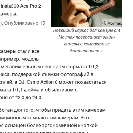
nsta360 Ace Pro 2
 камеры.
),
Опубликовано
15
ⓘ Movmax
Новейший каркас для камеры от
Movmax превращает экшн-
камеры в компактные
камеры стали все
фотоаппараты.
апример, модель
50-мегапиксельным сенсором формата 1/1,3
eica, поддержкой съемки фотографий в
лей, а DJI Osmo Action 6 может похвастаться
ата 1/1,1 дюйма и объективом с
от f/2,0 до f/4,0.
ботан для того, чтобы придать этим камерам
адиционным компактным камерам. Это
рпус оснащён более эргономичной кнопкой
еханически активирует затвор камеры,