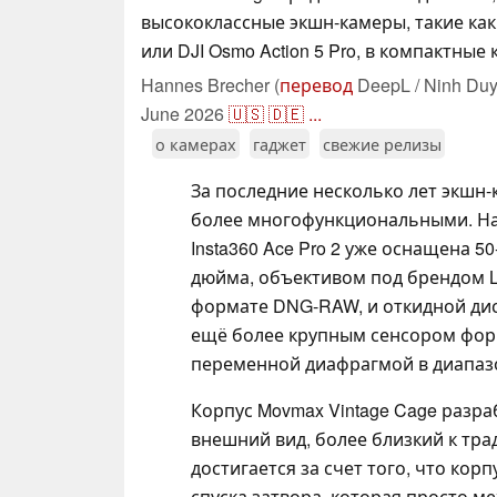
высококлассные экшн-камеры, такие как I
или DJI Osmo Action 5 Pro, в компактные
Hannes Brecher (
перевод
DeepL / Ninh Duy
June 2026
🇺🇸
🇩🇪
...
о камерах
гаджет
свежие релизы
За последние несколько лет экшн-
более многофункциональными. Н
Insta360 Ace Pro 2 уже оснащена 
дюйма, объективом под брендом L
формате DNG-RAW, и откидной дисп
ещё более крупным сенсором форм
переменной диафрагмой в диапазоне 
Корпус Movmax Vintage Cage разра
внешний вид, более близкий к тр
достигается за счет того, что ко
спуска затвора, которая просто м