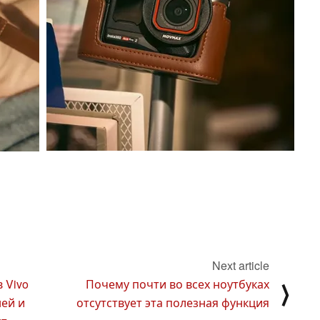
Next article
 Vivo
Почему почти во всех ноутбуках
⟩
ней и
отсутствует эта полезная функция