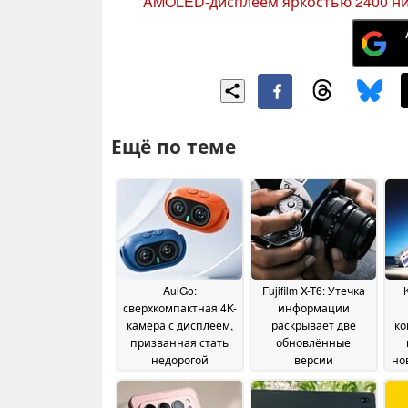
AMOLED-дисплеем яркостью 2400 н
Ещё по теме
AulGo:
Fujifilm X-T6: Утечка
сверхкомпактная 4K-
информации
камера с дисплеем,
раскрывает две
ко
призванная стать
обновлённые
недорогой
версии
но
альтернативой
беззеркальной
р
Insta360
камеры нового
28 June 2026