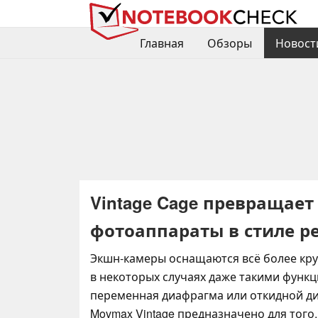
Главная
Обзоры
Новост
Vintage Cage превращае
фотоаппараты в стиле р
Экшн-камеры оснащаются всё более кр
в некоторых случаях даже такими функц
переменная диафрагма или откидной ди
Movmax Vintage предназначено для того