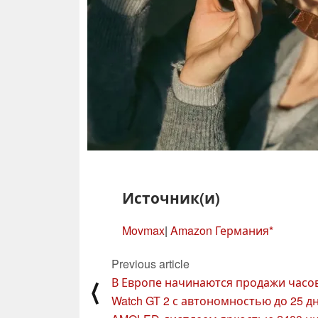
Источник(и)
Movmax
|
Amazon Германия
Previous article
В Европе начинаются продажи часов
⟨
Watch GT 2 с автономностью до 25 д