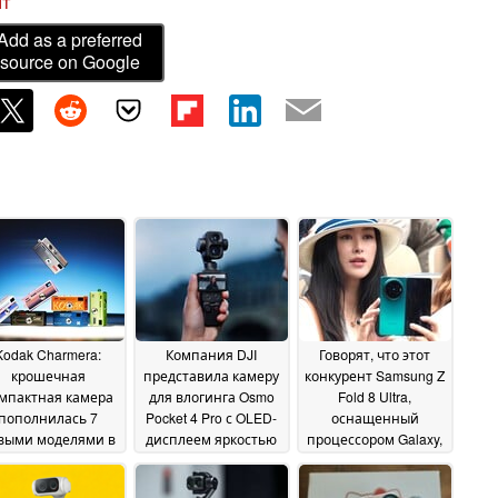
ит
Add as a preferred
source on Google
Kodak Charmera:
Компания DJI
Говорят, что этот
крошечная
представила камеру
конкурент Samsung Z
мпактная камера
для влогинга Osmo
Fold 8 Ultra,
пополнилась 7
Pocket 4 Pro с OLED-
оснащенный
выми моделями в
дисплеем яркостью
процессором Galaxy,
етро-стиле
1000 нит и новым
станет идеальной
17 June
объективом с 3-
заменой
2026