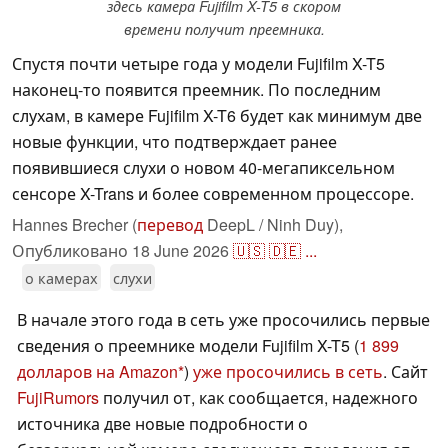
здесь камера Fujifilm X-T5 в скором
времени получит преемника.
Спустя почти четыре года у модели Fujifilm X-T5
наконец-то появится преемник. По последним
слухам, в камере Fujifilm X-T6 будет как минимум две
новые функции, что подтверждает ранее
появившиеся слухи о новом 40-мегапиксельном
сенсоре X-Trans и более современном процессоре.
Hannes Brecher (
перевод
DeepL / Ninh Duy),
Опубликовано
18 June 2026
🇺🇸
🇩🇪
...
о камерах
слухи
В начале этого года в сеть уже просочились первые
сведения о преемнике модели Fujifilm X-T5 (
1 899
долларов на Amazon
)
уже просочились в сеть
. Сайт
FujiRumors
получил от, как сообщается, надежного
источника две новые подробности о