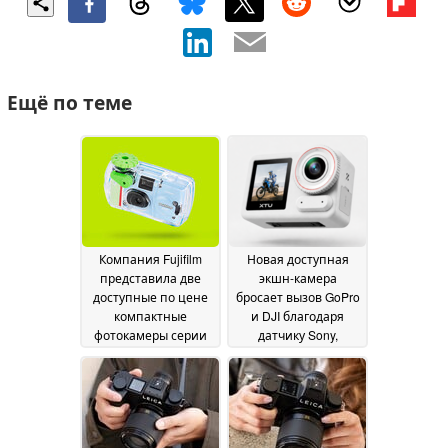
Ещё по теме
Компания Fujifilm
Новая доступная
представила две
экшн-камера
доступные по цене
бросает вызов GoPro
компактные
и DJI благодаря
фотокамеры серии
датчику Sony,
QuickSnap,
разрешению 4K при
работающие с 35-мм
50 кадрах в секунду и
пленкой
технологии Gyroflow
01 July 2026
— и все это за
половину цены
25