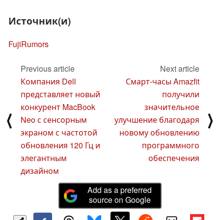
Источник(и)
FujiRumors
Previous article
Next article
Компания Dell
Смарт-часы Amazfit
представляет новый
получили
конкурент MacBook
значительное
⟨
⟩
Neo с сенсорным
улучшение благодаря
экраном с частотой
новому обновлению
обновления 120 Гц и
программного
элегантным
обеспечения
дизайном
Add as a preferred
source on Google