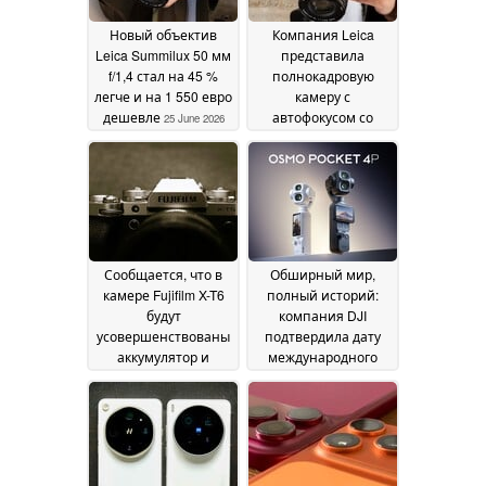
June 2026
Новый объектив
Компания Leica
Leica Summilux 50 мм
представила
f/1,4 стал на 45 %
полнокадровую
легче и на 1 550 евро
камеру с
дешевле
автофокусом со
25 June 2026
скоростью 40 кадров
в секунду и
возможностью
съемки видео в
формате 8K с
открытым затвором
25 June 2026
Сообщается, что в
Обширный мир,
камере Fujifilm X-T6
полный историй:
будут
компания DJI
усовершенствованы
подтвердила дату
аккумулятор и
международного
система
выпуска Osmo Pocket
автофокусировки
4 Pro
25
24 June 2026
June 2026