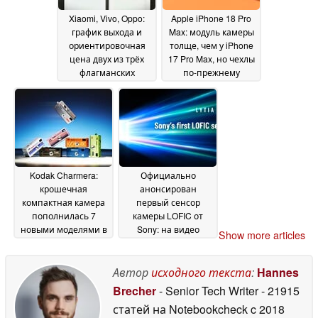
Xiaomi, Vivo, Oppo:
Apple iPhone 18 Pro
график выхода и
Max: модуль камеры
ориентировочная
толще, чем у iPhone
цена двух из трёх
17 Pro Max, но чехлы
флагманских
по-прежнему
моделей с ультра-
подходят
17 June 2026
камерой в 2027 году
18 June 2026
Kodak Charmera:
Официально
крошечная
анонсирован
компактная камера
первый сенсор
пополнилась 7
камеры LOFIC от
новыми моделями в
Sony: на видео
Show more articles
ретро-стиле
продемонстрированы
17 June
преимущества Lytia
2026
L910 для моделей
Автор
исходного текста
:
Hannes
Vivo X500 и Oppo Find
Brecher
- Senior Tech Writer
- 21915
X10
17 June 2026
статей на Notebookcheck
c 2018