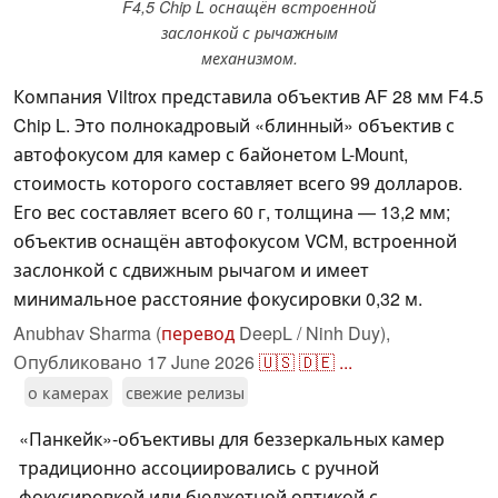
F4,5 Chip L оснащён встроенной
заслонкой с рычажным
механизмом.
Компания Viltrox представила объектив AF 28 мм F4.5
Chip L. Это полнокадровый «блинный» объектив с
автофокусом для камер с байонетом L-Mount,
стоимость которого составляет всего 99 долларов.
Его вес составляет всего 60 г, толщина — 13,2 мм;
объектив оснащён автофокусом VCM, встроенной
заслонкой с сдвижным рычагом и имеет
минимальное расстояние фокусировки 0,32 м.
Anubhav Sharma (
перевод
DeepL / Ninh Duy),
Опубликовано
17 June 2026
🇺🇸
🇩🇪
...
о камерах
свежие релизы
«Панкейк»-объективы для беззеркальных камер
традиционно ассоциировались с ручной
фокусировкой или бюджетной оптикой с