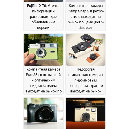
Fujifilm X-T6: Утечка
Компактная камера
информации
Camp Snap 2 в ретро-
раскрывает две
стиле выходит на
обновлённые
рынок по цене $69
04
версии
June 2026
беззеркальной
камеры нового
поколения от Fuji
18
June 2026
Компактная камера
Недорогая
Pure35 со вспышкой
компактная камера с
и оптическим
4-дюймовым
видоискателем
сенсорным экраном
выходит на рынок по
выходит на рынок
цене £30
как аналог Leica
21 May 2026
23
April 2026