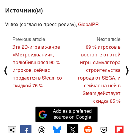
Источник(и)
Viltrox (согласно пресс-релизу),
GlobalPR
Previous article
Next article
Эта 2D-игра в жанре
89 % игроков в
«Метроидвания»,
восторге от этой
полюбившаяся 90 %
игры-симулятора
⟨
⟩
игроков, сейчас
строительства
продается в Steam со
города от SEGA, и
скидкой 75 %
сейчас на ней в
Steam действует
скидка 85 %
Add as a preferred
source on Google