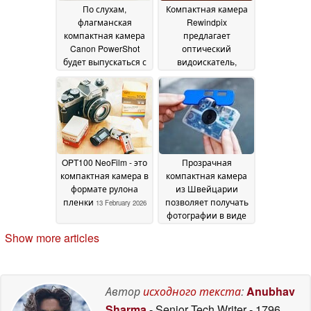
По слухам,
Компактная камера
флагманская
Rewindpix
компактная камера
предлагает
Canon PowerShot
оптический
будет выпускаться с
видоискатель,
совершенно новым
вспышку и 35 мм
сенсором
объектив за 119
10 April 2026
долларов
17 March 2026
OPT100 NeoFilm - это
Прозрачная
компактная камера в
компактная камера
формате рулона
из Швейцарии
пленки
позволяет получать
13 February 2026
фотографии в виде
отпечатков, а не в
Show more articles
цифровом виде
17
January 2026
Автор
исходного текста
:
Anubhav
Sharma
- Senior Tech Writer
- 1796