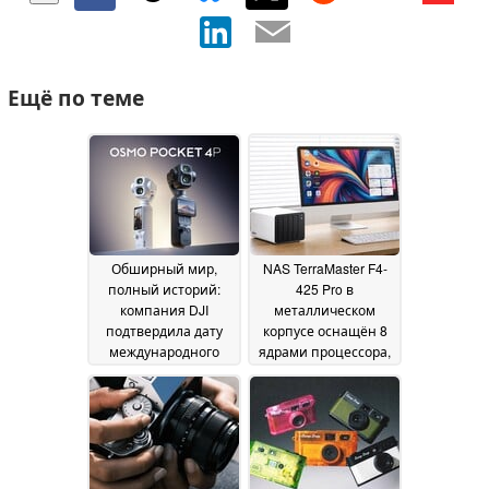
Ещё по теме
Обширный мир,
NAS TerraMaster F4-
полный историй:
425 Pro в
компания DJI
металлическом
подтвердила дату
корпусе оснащён 8
международного
ядрами процессора,
выпуска Osmo Pocket
4 жесткими дисками
4 Pro
и 3 SSD-
24 June 2026
накопителями
23 June
2026