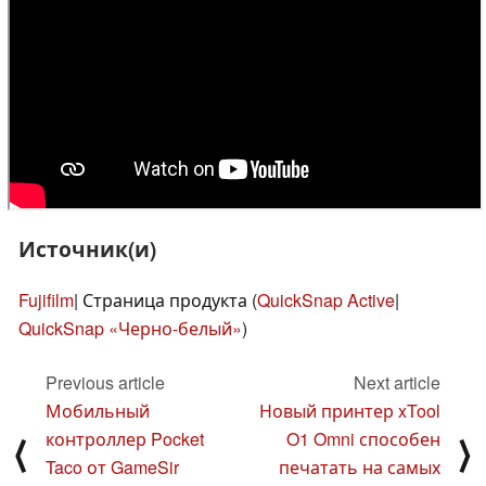
Источник(и)
Fujifilm
| Страница продукта (
QuickSnap Active
|
QuickSnap «Черно-белый»
)
Previous article
Next article
Мобильный
Новый принтер xTool
контроллер Pocket
O1 Omni способен
⟨
⟩
Taco от GameSir
печатать на самых