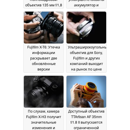
объектив 135 мм f/1,8
аккумулятор и
для камер Sony, Leica
система
и Nikon
автофокусировки
03 July 2026
25
June 2026
Fujifilm X-T6: Утечка
Ультраширокоугольный
информации
объектив для Sony,
раскрывает две
Fujifilm и других
обновлённые
компаний выходит
версии
на рынок по цене
беззеркальной
$66
18 May 2026
камеры нового
поколения от Fuji
18
June 2026
По слухам, камера
Доступный объектив
Fujifilm X-H3 получит
TTArtisan AF 35mm
значительные
f/1.8 II выпускается
изменения и
ограниченной