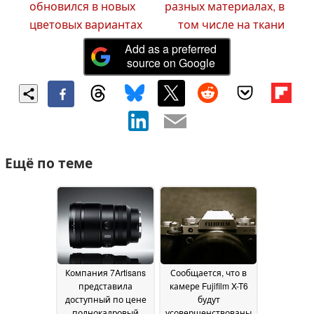
обновился в новых
разных материалах, в
цветовых вариантах
том числе на ткани
Add as a preferred
source on Google
Ещё по теме
Компания 7Artisans
Сообщается, что в
представила
камере Fujifilm X-T6
доступный по цене
будут
полнокадровый
усовершенствованы