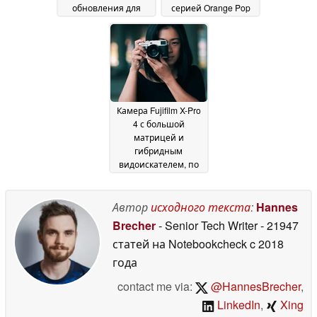
обновления для
серией Orange Pop
любителей
для Sony E и Fujifilm X
видеосъемки
17 March
17 February 2026
2026
Камера Fujifilm X-Pro
4 с большой
матрицей и
гибридным
видоискателем, по
слухам, выйдет
вслед за X-T6
10
Автор
исходного текста
:
Hannes
February 2026
Brecher
- Senior Tech Writer
- 21947
статей на Notebookcheck
c 2018
года
contact me via:
@HannesBrecher
,
LinkedIn
,
Xing