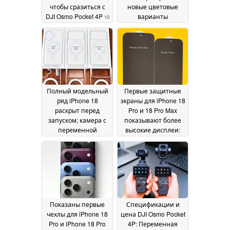
чтобы сразиться с
новые цветовые
DJI Osmo Pocket 4P
варианты
10
флагманов
June 2026
Apple'2026
25 May 2026
Полный модельный
Первые защитные
ряд iPhone 18
экраны для iPhone 18
раскрыт перед
Pro и 18 Pro Max
запуском; камера с
показывают более
переменной
высокие дисплеи:
апертурой станет
Появится ли 7-
толще
дюймовый iPhone?
23 May 2026
23
May 2026
Показаны первые
Спецификации и
чехлы для iPhone 18
цена DJI Osmo Pocket
Pro и iPhone 18 Pro
4P: Переменная