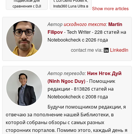
подвеской для
с DJI Osmo Pocket 4,
сравнения с DJI
Insta360 Luna Ultra в
Show more articles
Osmo Pocket 4;
2026 году
20 April 2026
начало продаж
намечено на конец
Автор
исходного текста
:
Martin
2026 года
15 May 2026
Filipov
- Tech Writer
- 228 статей на
Notebookcheck
c 2026 года
contact me via:
LinkedIn
Автор перевода:
Нин Нгок Дуй
(Ninh Ngoc Duy)
- Помощник
редакции
- 813826 статей на
Notebookcheck
c 2008 года
Будучи помощником редакции, я
отвечаю за пополнение нашей Библиотеки, в
которой собраны обзоры с самых разных
сторонних порталов. Помимо этого, каждый день я