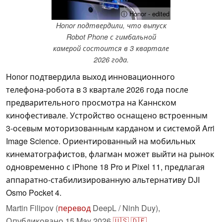
ⓘ Honor - edited
Honor подтвердили, что выпуск
Robot Phone с гимбальной
камерой состоится в 3 квартале
2026 года.
Honor подтвердила выход инновационного
телефона-робота в 3 квартале 2026 года после
предварительного просмотра на Каннском
кинофестивале. Устройство оснащено встроенным
3-осевым моторизованным карданом и системой Arri
Image Science. Ориентированный на мобильных
кинематографистов, флагман может выйти на рынок
одновременно с iPhone 18 Pro и Pixel 11, предлагая
аппаратно-стабилизированную альтернативу DJI
Osmo Pocket 4.
Martin Filipov (
перевод
DeepL / Ninh Duy),
Опубликовано
15 May 2026
🇺🇸
🇩🇪
...