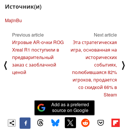
Источник(и)
MajinBu
Previous article
Next article
Игровые AR-очки ROG
Эта стратегическая
Xreal R1 поступили в
игра, основанная на
предварительный
исторических
⟨
⟩
заказ с заоблачной
событиях,
ценой
полюбившаяся 82%
игроков, продается
со скидкой 66% в
Steam
Add as a preferred
source on Google