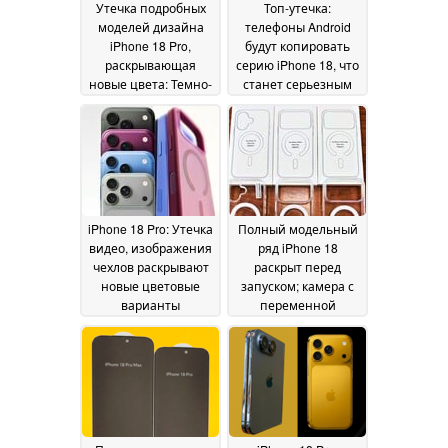
Утечка подробных
Топ-утечка:
моделей дизайна
телефоны Android
iPhone 18 Pro,
будут копировать
раскрывающая
серию iPhone 18, что
новые цвета: Темно-
станет серьезным
вишневый, светло-
сдвигом на рынке;
голубой, черный и
Xiaomi - первый в
серебристый
очереди
29 May
27 May 2026
2026
iPhone 18 Pro: Утечка
Полный модельный
видео, изображения
ряд iPhone 18
чехлов раскрывают
раскрыт перед
новые цветовые
запуском; камера с
варианты
переменной
флагманов
апертурой станет
Apple'2026
толще
25 May 2026
23 May 2026