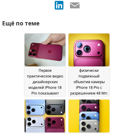
Ещё по теме
Первое
физически
практическое видео
подвижный
дизайнерских
объектив камеры
моделей iPhone 18
iPhone 18 Pro с
Pro показывает
разрешением 48 Мп:
новые цвета при
Свежая утечка
разном освещении
показывает, что
Apple платит за
31 May 2026
обновление целое
состояние
29 May 2026