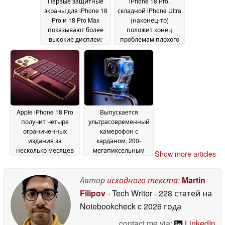
Первые защитные
iPhone 18 Pro,
экраны для iPhone 18
складной iPhone Ultra
Pro и 18 Pro Max
(наконец-то)
показывают более
положит конец
высокие дисплеи:
проблемам плохого
Появится ли 7-
приема для
дюймовый iPhone?
пользователей
23
Apple, говорится в
May 2026
свежей утечке
22 May
2026
Apple iPhone 18 Pro
Выпускается
получит четыре
ультрасовременный
ограниченных
камерофон с
издания за
карданом, 200-
несколько месяцев
мегапиксельным
Show more articles
до запуска
сенсором и
20 May 2026
искусственным
интеллектом; он
Автор
исходного текста
:
Martin
будет конкурировать
Filipov
- Tech Writer
- 228 статей на
с iPhone 18 Pro и
Notebookcheck
c 2026 года
Osmo Pocket 4
15 May
2026
contact me via:
LinkedIn