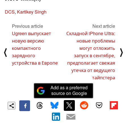
DCS
,
Kartikey Singh
Previous article
Next article
Ugreen выпускает
Складной iPhone Ultra:
новую версию
новые проблемы
компактного
могут отложить
⟨
⟩
зарядного
запуск в сентябре,
устройства в Европе
предполагает свежая
утечка от ведущего
тайпстера
Add as a preferred
source on Google