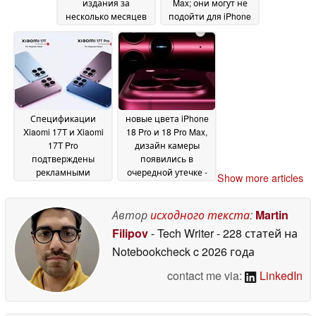
издания за
Max; они могут не
несколько месяцев
подойти для iPhone
до запуска
17 Pro
20 May 2026
18 May 2026
Спецификации
новые цвета iPhone
Xiaomi 17T и Xiaomi
18 Pro и 18 Pro Max,
17T Pro
дизайн камеры
подтверждены
появились в
рекламными
очередной утечке -
Show more articles
материалами
Apple играет в
18 May
безопасность?
2026
14 May
Автор
исходного текста
:
Martin
2026
Filipov
- Tech Writer
- 228 статей на
Notebookcheck
c 2026 года
contact me via:
LinkedIn