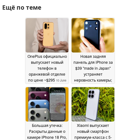
Ещё по теме
OnePlus официально
Новая задняя
выпускает новый
панель для iPhone за
телефон в
$39 "made in Japan"
оранжевой отделке
устраняет
по цене ~$295
неровность камеры;
10 June
изменяет дизайн
2026
задней панели Apple
28 May 2026
Большая утечка:
Xiaomi выпускает
Раскрыты данные о
новый смартфон
камере iPhone 18 Pro,
премиум-класса с 5-