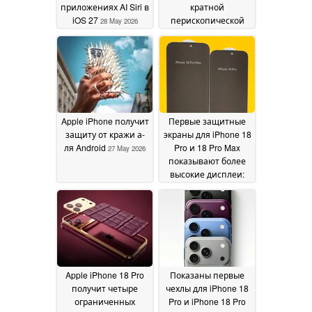
приложениях AI Siri в
кратной
iOS 27
перископической
28 May 2026
камерой и
аккумулятором на 6
500 мАч
28 May 2026
Apple iPhone получит
Первые защитные
защиту от кражи а-
экраны для iPhone 18
ля Android
Pro и 18 Pro Max
27 May 2026
показывают более
высокие дисплеи:
Появится ли 7-
дюймовый iPhone?
23
May 2026
Apple iPhone 18 Pro
Показаны первые
получит четыре
чехлы для iPhone 18
ограниченных
Pro и iPhone 18 Pro