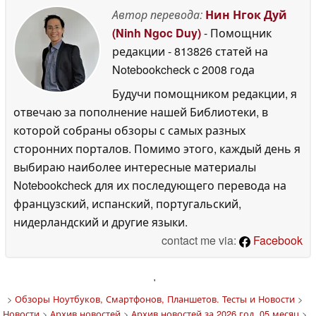
Автор перевода:
Нин Нгок Дуй
(Ninh Ngoc Duy)
- Помощник
редакции
- 813826 статей на
Notebookcheck
c 2008 года
Будучи помощником редакции, я
отвечаю за пополнение нашей Библиотеки, в
которой собраны обзоры с самых разных
сторонних порталов. Помимо этого, каждый день я
выбираю наиболее интересные материалы
Notebookcheck для их последующего перевода на
французский, испанский, португальский,
нидерландский и другие языки.
contact me via:
Facebook
'
>
Обзоры Ноутбуков, Смартфонов, Планшетов. Тесты и Новости
>
Новости
>
Архив новостей
>
Архив новостей за 2026 год, 05 месяц
>