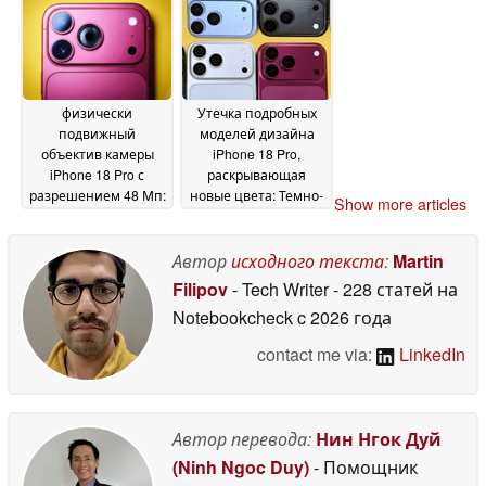
2026
31 May 2026
физически
Утечка подробных
подвижный
моделей дизайна
объектив камеры
iPhone 18 Pro,
iPhone 18 Pro с
раскрывающая
разрешением 48 Мп:
новые цвета: Темно-
Show more articles
Свежая утечка
вишневый, светло-
показывает, что
голубой, черный и
Apple платит за
серебристый
Автор
исходного текста
:
Martin
29 May
обновление целое
2026
Filipov
- Tech Writer
- 228 статей на
состояние
29 May 2026
Notebookcheck
c 2026 года
contact me via:
LinkedIn
Автор перевода:
Нин Нгок Дуй
(Ninh Ngoc Duy)
- Помощник