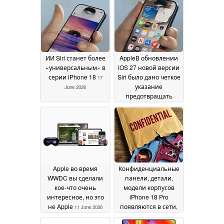
ИИ Siri станет более
AppleВ обновлении
«универсальным» в
iOS 27 новой версии
серии iPhone 18
Siri было дано четкое
17
указание
June 2026
предотвращать
проблемы,
связанные с
идентичностью и
предвзятостью
искусственного
интеллекта
12 June
2026
Apple во время
Конфиденциальные
WWDC вы сделали
панели, детали,
кое-что очень
модели корпусов
интересное, но это
iPhone 18 Pro
не Apple
появляются в сети,
11 June 2026
раскрывая яркие