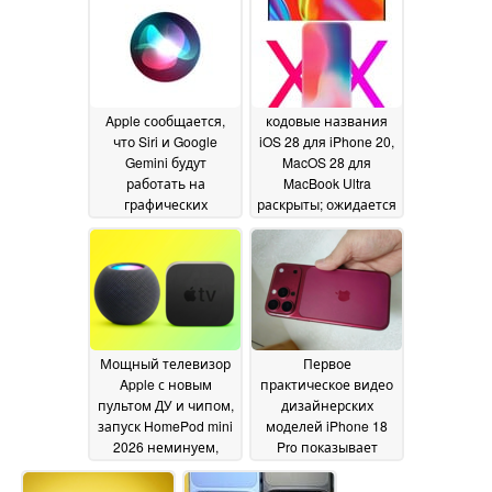
цвета
05 June 2026
Apple сообщается,
кодовые названия
что Siri и Google
iOS 28 для iPhone 20,
Gemini будут
MacOS 28 для
работать на
MacBook Ultra
графических
раскрыты; ожидается
процессорах
большой редизайн
Blackwell B200 от
01 June 2026
Nvidia
04 June 2026
Мощный телевизор
Первое
Apple с новым
практическое видео
пультом ДУ и чипом,
дизайнерских
запуск HomePod mini
моделей iPhone 18
2026 неминуем,
Pro показывает
раскрывает утечка
новые цвета при
информации
разном освещении
01 June