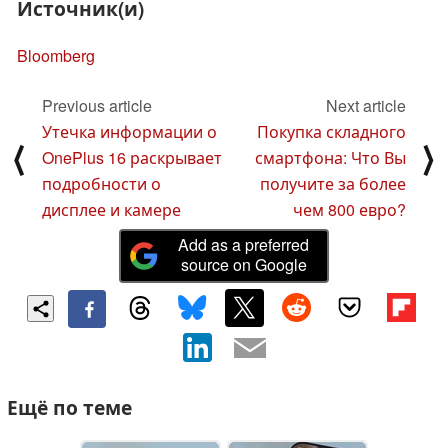
Источник(и)
Bloomberg
Previous article
Next article
Утечка информации о
Покупка складного
⟨
⟩
OnePlus 16 раскрывает
смартфона: Что Вы
подробности о
получите за более
дисплее и камере
чем 800 евро?
Add as a preferred
source on Google
Ещё по теме