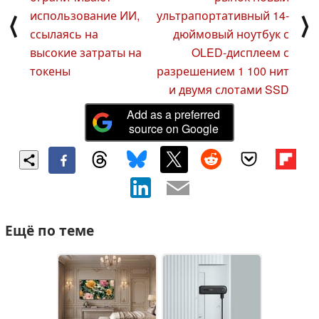
использование ИИ,
ультрапортативный 14-
⟨
⟩
ссылаясь на
дюймовый ноутбук с
высокие затраты на
OLED-дисплеем с
токены
разрешением 1 100 нит
и двумя слотами SSD
Add as a preferred
source on Google
Ещё по теме