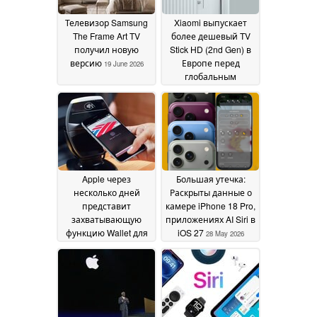
Телевизор Samsung
Xiaomi выпускает
The Frame Art TV
более дешевый TV
получил новую
Stick HD (2nd Gen) в
версию
Европе перед
19 June 2026
глобальным
запуском
03 June 2026
Apple через
Большая утечка:
несколько дней
Раскрыты данные о
представит
камере iPhone 18 Pro,
захватывающую
приложениях AI Siri в
функцию Wallet для
iOS 27
28 May 2026
iPhone 18 Pro и
других моделей
02
June 2026