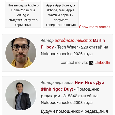
Новые слухи Apple о
Apple App Store для
HomePod mini и
iPhone, Mac, Apple
AirTag 2
Watch и Apple TV
свидетельствуют о
получает
серьезных
совершенно новую
Show more articles
обновлениях,
веб-версию
03
которые произойдут
November 2025
раньше времени
Автор
исходного текста
:
Martin
12
December 2025
Filipov
- Tech Writer
- 228 статей на
Notebookcheck
c 2026 года
contact me via:
LinkedIn
Автор перевода:
Нин Нгок Дуй
(Ninh Ngoc Duy)
- Помощник
редакции
- 815842 статей на
Notebookcheck
c 2008 года
Будучи помощником редакции, я