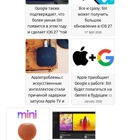
Google также
Все и сразу: Siri
подтверждает, что
может получить
более умная Siri
большое
появится в этом году
обновление в iOS 27
и сделает iOS 27 "той
07 April 2026
самой"
23 April 2026
Appleпроблемы с
Apple приобщает
искусственным
Google к работе: Siri
интеллектом стали
будет полагаться на
причиной задержки
Gemini в будущем
13
запуска Apple TV и
January 2026
HomePod mini
23 March
2026