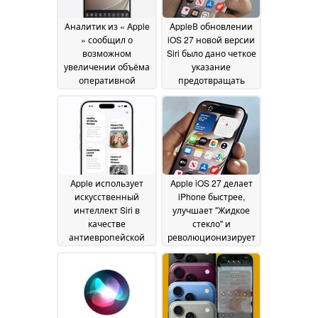
Аналитик из « Apple
AppleВ обновлении
» сообщил о
iOS 27 новой версии
возможном
Siri было дано четкое
увеличении объёма
указание
оперативной
предотвращать
памяти в моделях
проблемы,
iPhone 18 и iPhone
связанные с
18e, но всё не так,
идентичностью и
как вы думаете
предвзятостью
27 June
искусственного
2026
интеллекта
12 June
2026
Apple использует
Apple iOS 27 делает
искусственный
iPhone быстрее,
интеллект Siri в
улучшает "Жидкое
качестве
стекло" и
антиевропейской
революционизирует
пропаганды, хочет
Siri
09 June 2026
заставить
исключить DMA
09
June 2026