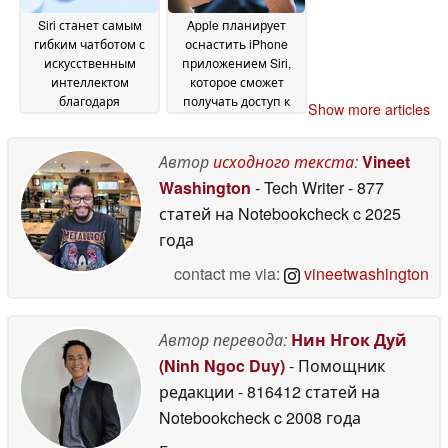
Siri станет самым
Apple планирует
гибким чатботом с
оснастить iPhone
искусственным
приложением Siri,
интеллектом
которое сможет
благодаря
получать доступ к
Show more articles
поддержке Gemini и
личным данным, по
Claude
данным Bloomberg
27 March 2026
25
Автор
исходного текста
:
Vineet
March 2026
Washington
- Tech Writer
- 877
статей на Notebookcheck
c 2025
года
contact me via:
vineetwashington
Автор перевода:
Нин Нгок Дуй
(Ninh Ngoc Duy)
- Помощник
редакции
- 816412 статей на
Notebookcheck
c 2008 года