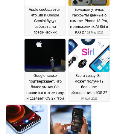
Apple сообщается,
Большая утечка:
что Siri и Google
Раскрыты данные о
Gemini будут
камере iPhone 18 Pro,
работать на
приложениях AI Siri в
графических
iOS 27
28 May 2026
процессорах
Blackwell B200 от
Nvidia
04 June 2026
Google также
Все и сразу: Siri
подтверждает, что
может получить
более умная Siri
большое
появится в этом году
обновление в iOS 27
и сделает iOS 27 "той
07 April 2026
самой"
23 April 2026