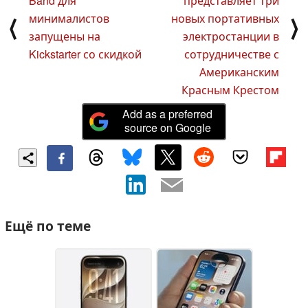
Band для
представляет три
минималистов
новых портативных
⟨
⟩
запущены на
электростанции в
Kickstarter со скидкой
сотрудничестве с
Американским
Красным Крестом
Add as a preferred
source on Google
Ещё по теме