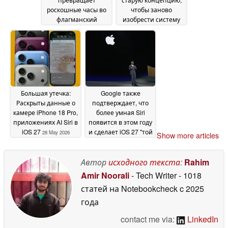
роскошные часы во
чтобы заново
флагманский
изобрести систему
смартфон
охлаждения ПК
08 June 2026
04
June 2026
Большая утечка:
Google также
Раскрыты данные о
подтверждает, что
камере iPhone 18 Pro,
более умная Siri
приложениях AI Siri в
появится в этом году
iOS 27
и сделает iOS 27 "той
28 May 2026
Show more articles
самой"
23 April 2026
Автор
исходного текста
:
Rahim
Amir Noorali
- Tech Writer
- 1018
статей на Notebookcheck
c 2025
года
contact me via:
LinkedIn