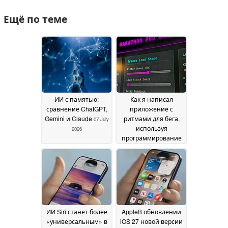
Ещё по теме
ИИ с памятью:
Как я написал
сравнение ChatGPT,
приложение с
Gemini и Claude
ритмами для бега,
07 July
используя
2026
программирование
по ощущениям,
прямо во время
пробежки
06 July 2026
ИИ Siri станет более
AppleВ обновлении
«универсальным» в
iOS 27 новой версии