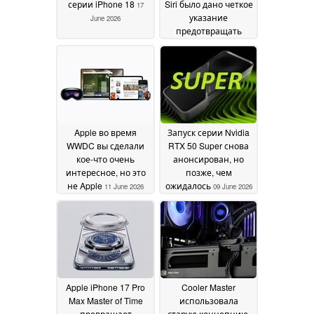
серии iPhone 18
Siri было дано четкое
17
указание
June 2026
предотвращать
проблемы,
связанные с
идентичностью и
предвзятостью
искусственного
интеллекта
12 June
2026
Apple во время
Запуск серии Nvidia
WWDC вы сделали
RTX 50 Super снова
кое-что очень
анонсирован, но
интересное, но это
позже, чем
не Apple
ожидалось
11 June 2026
09 June 2026
Apple iPhone 17 Pro
Cooler Master
Max Master of Time
использовала
превращает
старую концепцию,