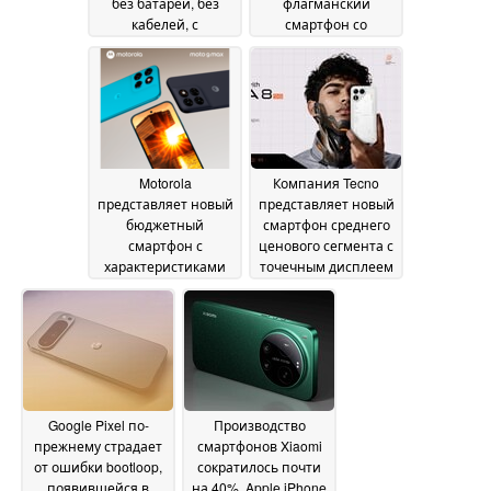
без батареи, без
флагманский
кабелей, с
смартфон со
поддержкой
встроенным DLP-
цветного контента
проектором с
20
разрешением 2K
June 2026
20
June 2026
Motorola
Компания Tecno
представляет новый
представляет новый
бюджетный
смартфон среднего
смартфон с
ценового сегмента с
характеристиками
точечным дисплеем
Moto G87
и аккумулятором
12 June 2026
емкостью 8 000 мАч
12 June 2026
Google Pixel по-
Производство
прежнему страдает
смартфонов Xiaomi
от ошибки bootloop,
сократилось почти
появившейся в
на 40%, Apple iPhone