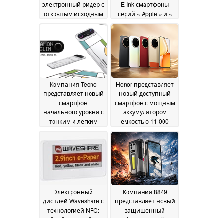
электронный ридер с
E-Ink смартфоны
открытым исходным
серий « Apple » и «
кодом
Android »
14 July 2026
26 June 2026
Компания Tecno
Honor представляет
представляет новый
новый доступный
смартфон
смартфон с мощным
начального уровня с
аккумулятором
тонким и легким
емкостью 11 000
корпусом
мА·ч
24 June 2026
23 June 2026
Электронный
Компания 8849
дисплей Waveshare с
представляет новый
технологией NFC:
защищенный