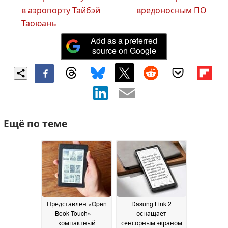
в аэропорту Тайбэй
вредоносным ПО
Таоюань
Add as a preferred
source on Google
Ещё по теме
Представлен «Open
Dasung Link 2
Book Touch» —
оснащает
компактный
сенсорным экраном