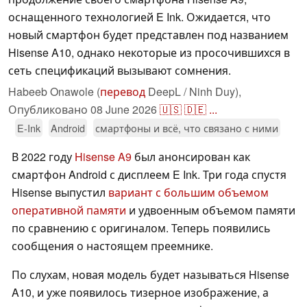
оснащенного технологией E Ink. Ожидается, что
новый смартфон будет представлен под названием
Hisense A10, однако некоторые из просочившихся в
сеть спецификаций вызывают сомнения.
Habeeb Onawole (
перевод
DeepL / Ninh Duy),
Опубликовано
08 June 2026
🇺🇸
🇩🇪
...
E-Ink
Android
смартфоны и всё, что связано с ними
В 2022 году
Hisense A9
был анонсирован как
смартфон Android с дисплеем E Ink. Три года спустя
Hisense выпустил
вариант с большим объемом
оперативной памяти
и удвоенным объемом памяти
по сравнению с оригиналом. Теперь появились
сообщения о настоящем преемнике.
По слухам, новая модель будет называться Hisense
A10, и уже появилось тизерное изображение, а