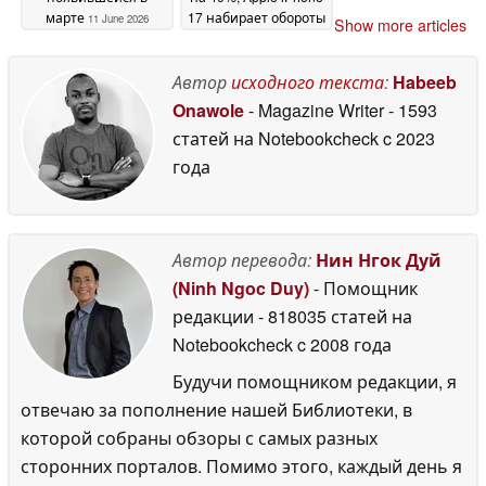
марте
17 набирает обороты
11 June 2026
Show more articles
10 June 2026
Автор
исходного текста
:
Habeeb
Onawole
- Magazine Writer
- 1593
статей на Notebookcheck
c 2023
года
Автор перевода:
Нин Нгок Дуй
(Ninh Ngoc Duy)
- Помощник
редакции
- 818035 статей на
Notebookcheck
c 2008 года
Будучи помощником редакции, я
отвечаю за пополнение нашей Библиотеки, в
которой собраны обзоры с самых разных
сторонних порталов. Помимо этого, каждый день я