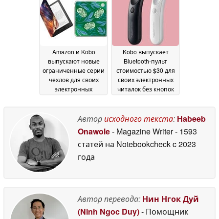
Amazon и Kobo
Kobo выпускает
выпускают новые
Bluetooth-пульт
ограниченные серии
стоимостью $30 для
чехлов для своих
своих электронных
электронных
читалок без кнопок
читалок
перелистывания
27 April 2026
страниц
16 October 2025
Автор
исходного текста
:
Habeeb
Onawole
- Magazine Writer
- 1593
статей на Notebookcheck
c 2023
года
Автор перевода:
Нин Нгок Дуй
(Ninh Ngoc Duy)
- Помощник