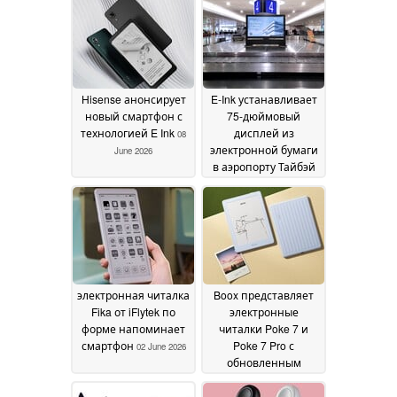
Hisense анонсирует
E-Ink устанавливает
новый смартфон с
75-дюймовый
технологией E Ink
дисплей из
08
электронной бумаги
June 2026
в аэропорту Тайбэй
Таоюань
08 June 2026
электронная читалка
Boox представляет
Fika от iFlytek по
электронные
форме напоминает
читалки Poke 7 и
смартфон
Poke 7 Pro с
02 June 2026
обновленным
дизайном
20 May 2026