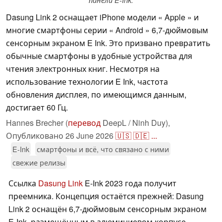
панели E-Ink.
Dasung Link 2 оснащает iPhone модели « Apple » и
многие смартфоны серии « Android » 6,7-дюймовым
сенсорным экраном E Ink. Это призвано превратить
обычные смартфоны в удобные устройства для
чтения электронных книг. Несмотря на
использование технологии E Ink, частота
обновления дисплея, по имеющимся данным,
достигает 60 Гц.
Hannes Brecher (
перевод
DeepL / Ninh Duy),
Опубликовано
26 June 2026
🇺🇸
🇩🇪
...
E-Ink
смартфоны и всё, что связано с ними
свежие релизы
Ссылка
Dasung Link
E-Ink 2023 года получит
преемника. Концепция остаётся прежней: Dasung
Link 2 оснащён 6,7-дюймовым сенсорным экраном
E-Ink, размещённым в алюминиевом корпусе