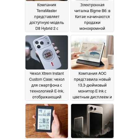
Компания
Электронная
TerraMaster
читалка Bigme B6: в
представляет
Китае начинаются
доступную модель
продажи
D8 Hybrid 2 с
монохромной
поддержкой объёма
версии, а в линейке
хранения до 152 ТБ
цветных моделей
появилась более
24 July 2026
доступная версия
20
July 2026
Чехол Xtrem Instant
Компания AOC
Custom Case: чехол
представила новый
для смартфона с
13,3-дюймовый
технологией E-Ink,
монитор E Ink с
отображающий
цветным дисплеем и
изображения без
разрешением 3K
16
постоянного
July 2026
питания
17 July 2026