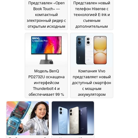
Представлен «Open
Представлен новый
Book Touch» —
телефон Hisense с
компактный
технологией E-Ink и
электронный ридер с
съемным
открытым исходным
дополнительным
кодом
дисплеем
14 July 2026
12 July 2026
Модель BenQ
Компания Vivo
PD2732U оснащена
представляет новый
интерфейсом
доступный смартфон
Thunderbolt 4 и
с мощным
обеспечивает 99 %
аккумулятором
охвата цветовых
емкостью 8 100 мА·ч
пространств DCI-P3
07 July 2026
и Adobe RGB по цене
среднего ценового
диапазона
07 July 2026