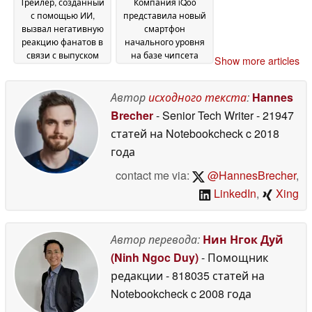
Трейлер, созданный
Компания iQoo
с помощью ИИ,
представила новый
вызвал негативную
смартфон
реакцию фанатов в
начального уровня
связи с выпуском
на базе чипсета
Show more articles
Commodore Callback
Snapdragon 4 Gen 2
03
8020 на фоне
July 2026
снижения цены
Автор
исходного текста
:
Hannes
04
July 2026
Brecher
- Senior Tech Writer
- 21947
статей на Notebookcheck
c 2018
года
contact me via:
@HannesBrecher
,
LinkedIn
,
Xing
Автор перевода:
Нин Нгок Дуй
(Ninh Ngoc Duy)
- Помощник
редакции
- 818035 статей на
Notebookcheck
c 2008 года