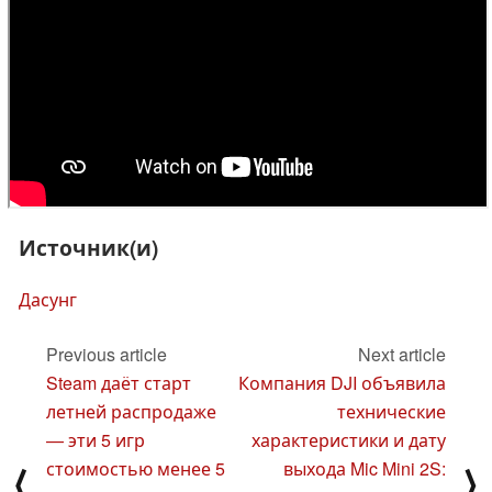
Источник(и)
Дасунг
Previous article
Next article
Steam даёт старт
Компания DJI объявила
летней распродаже
технические
— эти 5 игр
характеристики и дату
стоимостью менее 5
выхода Mic Mini 2S:
⟨
⟩