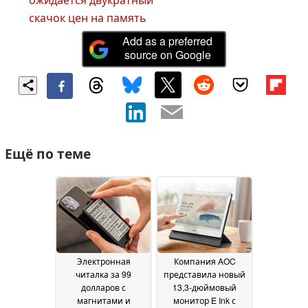
скачок цен на память
Add as a preferred
source on Google
Ещё по теме
Электронная
Компания AOC
читалка за 99
представила новый
долларов с
13,3-дюймовый
магнитами и
монитор E Ink с