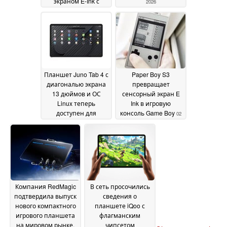
экраном E-Ink с
2026
частотой
обновления 80 Гц
10
July 2026
Планшет Juno Tab 4 с
Paper Boy S3
диагональю экрана
превращает
13 дюймов и ОС
сенсорный экран E
Linux теперь
Ink в игровую
доступен для
консоль Game Boy
02
предварительного
July 2026
заказа по цене около
1 000 долларов
04 July
2026
Компания RedMagic
В сеть просочились
подтвердила выпуск
сведения о
нового компактного
планшете iQoo с
игрового планшета
флагманским
на мировом рынке,
чипсетом