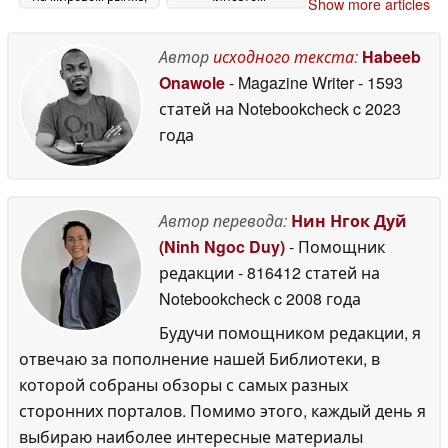
Show more articles
оснащённого
Snapdragon нового
системой
поколения
30 June 2026
жидкостного
Автор
исходного текста
:
Habeeb
охлаждения и OLED-
Onawole
- Magazine Writer
- 1593
дисплеем с частотой
статей на Notebookcheck
c 2023
обновления 185 Гц
30
года
June 2026
Автор перевода:
Нин Нгок Дуй
(Ninh Ngoc Duy)
- Помощник
редакции
- 816412 статей на
Notebookcheck
c 2008 года
Будучи помощником редакции, я
отвечаю за пополнение нашей Библиотеки, в
которой собраны обзоры с самых разных
сторонних порталов. Помимо этого, каждый день я
выбираю наиболее интересные материалы