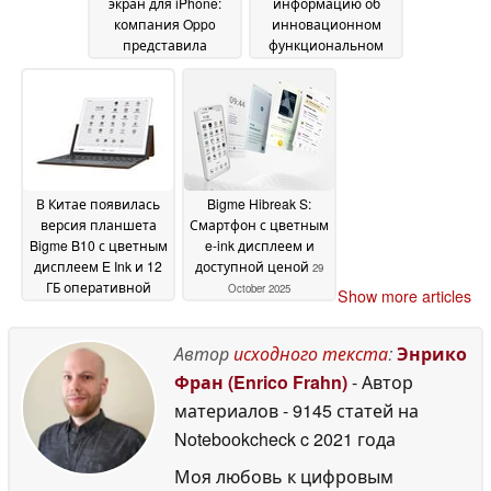
экран для iPhone:
информацию об
компания Oppo
инновационном
представила
функциональном
обновленную
телефоне с
версию экрана
сенсорной панелью
Bubble для селфи
30
30 June 2026
June 2026
В Китае появилась
Bigme Hibreak S:
версия планшета
Смартфон с цветным
Bigme B10 с цветным
e-ink дисплеем и
дисплеем E Ink и 12
доступной ценой
29
ГБ оперативной
October 2025
Show more articles
памяти
29 June 2026
Автор
исходного текста
:
Энрико
Фран (Enrico Frahn)
- Автор
материалов
- 9145 статей на
Notebookcheck
c 2021 года
Моя любовь к цифровым