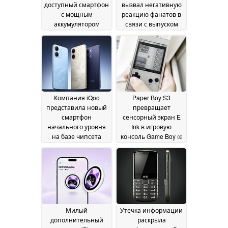
доступный смартфон
вызвал негативную
с мощным
реакцию фанатов в
аккумулятором
связи с выпуском
емкостью 8 100 мА·ч
Commodore Callback
8020 на фоне
07 July 2026
снижения цены
04
July 2026
Компания iQoo
Paper Boy S3
представила новый
превращает
смартфон
сенсорный экран E
начального уровня
Ink в игровую
на базе чипсета
консоль Game Boy
02
Snapdragon 4 Gen 2
03
July 2026
July 2026
Милый
Утечка информации
дополнительный
раскрыла