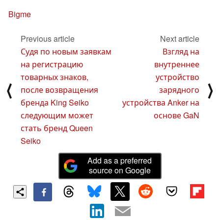
Bigme
Previous article
Next article
Судя по новым заявкам
Взгляд на
на регистрацию
внутреннее
товарных знаков,
устройство
⟨
⟩
после возвращения
зарядного
бренда King Seiko
устройства Anker на
следующим может
основе GaN
стать бренд Queen
Seiko
Add as a preferred
source on Google