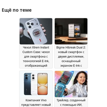
Ещё по теме
Чехол Xtrem Instant
Bigme Hibreak Dual 2:
Custom Case: чехол
новый смартфон с
для смартфона с
двумя дисплеями,
технологией E-Ink,
оснащённый
отображающий
экраном E-Ink с
изображения без
частотой
постоянного
обновления 80 Гц
10
питания
17 July 2026
July 2026
Компания Vivo
Трейлер, созданный
представляет новый
с помощью ИИ,