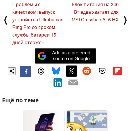
Проблемы с
Блок питания на 240
качеством: выпуск
Вт едва хватает для
⟨
⟩
устройства Ultrahuman
MSI Crosshair A16 HX
Ring Pro со сроком
службы батареи 15
дней отложен
Add as a preferred
source on Google
Ещё по теме