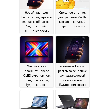
Новый планшет
Спешное мнение:
Lenovo с поддержкой
дистрибутив Vanilla
5G, как сообщается,
Debian — средний
будет оснащён
вариант
10 July 2026
OLED-дисплеем и
оперативной
памятью объёмом
до 24 ГБ
16 July 2026
Флагманский
Компания Lenovo
планшет Honor с
раскрыла основные
OLED-экраном, как
функции сотовой
предполагается,
связи своего
будет оснащён
будущего игрового
поддержкой сотовой
планшета с OLED-
связи
экраном
09 July 2026
07 July 2026