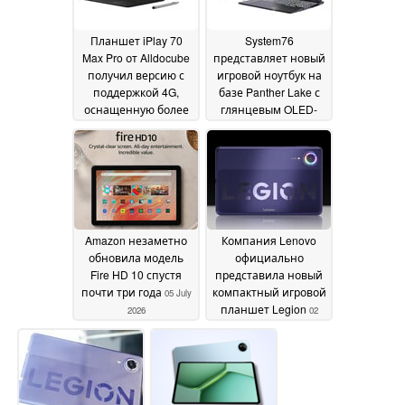
Планшет iPlay 70
System76
Max Pro от Alldocube
представляет новый
получил версию с
игровой ноутбук на
поддержкой 4G,
базе Panther Lake с
оснащенную более
глянцевым OLED-
новой ОС, но с более
дисплеем
06 July 2026
медленной зарядкой
06 July 2026
Amazon незаметно
Компания Lenovo
обновила модель
официально
Fire HD 10 спустя
представила новый
почти три года
компактный игровой
05 July
планшет Legion
2026
02
July 2026