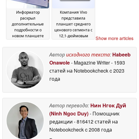
Информатор
Компания Vivo
раскрыл
представила
дополнительные
планшет среднего
подробности о
ценового сегмента с
новом планшете
12,1-дюймовым
Show more articles
Lenovo « Legion »
дисплеем и
02
чипсетом серии
July 2026
Snapdragon 8
Автор
исходного текста
:
Habeeb
02 July
2026
Onawole
- Magazine Writer
- 1593
статей на Notebookcheck
c 2023
года
Автор перевода:
Нин Нгок Дуй
(Ninh Ngoc Duy)
- Помощник
редакции
- 816412 статей на
Notebookcheck
c 2008 года