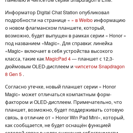
Информатор Digital Chat Station опубликовал
подробности на странице «
» в Weibo
информацию
о новом флагманском планшете, который,
возможно, будет выпущен в рамках серии « Honor »
под названием «Magic». Для справки: линейка
«Magic» включает в себя устройства высокого
класса, такие как
MagicPad 4
— планшет с 12,3-
дюймовым OLED-дисплеем и
чипсетом Snapdragon
8 Gen 5
.
Согласно утечке, новый планшет серии « Honor
Magic» может отличаться компактным форм-
фактором и OLED-дисплеем. Примечательно, что
планшет, возможно, будет поддерживать сотовую
связь, в отличие от « Honor Win Pad Mini», который,
как сообщается, не будет оснащён функцией
сотовой связи в целях снижения себестоимости.