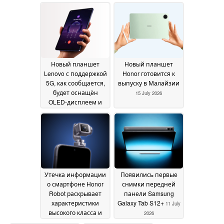
толщина и работа
2026
стабилизатора
камеры
18 July 2026
Новый планшет
Новый планшет
Lenovo с поддержкой
Honor готовится к
5G, как сообщается,
выпуску в Малайзии
будет оснащён
15 July 2026
OLED-дисплеем и
оперативной
памятью объёмом
до 24 ГБ
16 July 2026
Утечка информации
Появились первые
о смартфоне Honor
снимки передней
Robot раскрывает
панели Samsung
характеристики
Galaxy Tab S12+
11 July
высокого класса и
2026
месяц выхода на