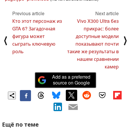
Previous article
Next article
Кто этот персонаж из
Vivo X300 Ultra без
GTA 6? Загадочная
прикрас: более
фигура может
доступные модели
⟨
⟩
сыграть ключевую
показывают почти
роль
такие же результаты в
нашем сравнении
камер
Add as a preferred
source on Google
Ещё по теме