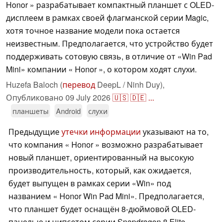
Honor » разрабатывает компактный планшет с OLED-
дисплеем в рамках своей флагманской серии Magic,
хотя точное название модели пока остается
неизвестным. Предполагается, что устройство будет
поддерживать сотовую связь, в отличие от «Win Pad
Mini» компании « Honor », о котором ходят слухи.
Huzefa Baloch (
перевод
DeepL / Ninh Duy),
Опубликовано
09 July 2026
🇺🇸
🇩🇪
...
планшеты
Android
слухи
Предыдущие
утечки информации
указывают на то,
что компания « Honor » возможно разрабатывает
новый планшет, ориентированный на высокую
производительность, который, как ожидается,
будет выпущен в рамках серии «Win» под
названием « Honor Win Pad Mini». Предполагается,
что планшет будет оснащён 8-дюймовой OLED-
панелью и чипсетом серии Snapdragon 8 Elite.