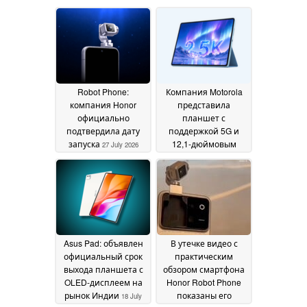
Robot Phone:
Компания Motorola
компания Honor
представила
официально
планшет с
подтвердила дату
поддержкой 5G и
запуска
12,1-дюймовым
27 July 2026
дисплеем
25 July 2026
Asus Pad: объявлен
В утечке видео с
официальный срок
практическим
выхода планшета с
обзором смартфона
OLED-дисплеем на
Honor Robot Phone
рынок Индии
показаны его
18 July