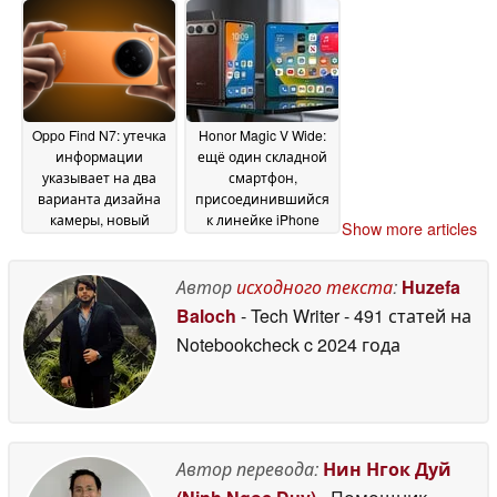
рынок
15 July 2026
Oppo Find N7: утечка
Honor Magic V Wide:
информации
ещё один складной
указывает на два
смартфон,
варианта дизайна
присоединившийся
камеры, новый
к линейке iPhone
Show more articles
чипсет Snapdragon и
Ultra, оснащённый
сроки выпуска
мощным
10 July
аккумулятором
Автор
исходного текста
:
Huzefa
2026
07 July
2026
Baloch
- Tech Writer
- 491 статей на
Notebookcheck
c 2024 года
Автор перевода:
Нин Нгок Дуй