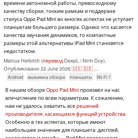
времени автономной работы, превосходному
качеству сборки, тонким рамкам и поддержке
стилуса Oppo Pad Mini во многих аспектах не уступает
планшетам большего размера. Однако что касается
качества звучания динамиков, то компактные
размеры этой альтернативы iPad Mini становятся
недостатком.
Marcus Herbrich (
перевод
DeepL / Ninh Duy),
Опубликовано
22 June 2026
🇺🇸
🇩🇪
...
Android
выжимка обзора
планшеты
Wi-Fi 7
В нашем обзоре
Oppo Pad Mini
произвёл на нас
впечатление по всем параметрам. К сожалению,
нам не удалось охватить все
решений
производителя, касающихся функций устройства
.
Особенно в тех аспектах, которые имеют
наибольшее значение для планшета: дисплей,
аккумулятор и дизайн — Pad Mini превосходит