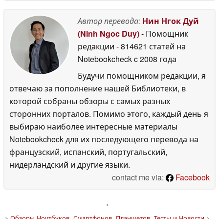
Автор перевода:
Нин Нгок Дуй
(Ninh Ngoc Duy)
- Помощник
редакции
- 814621 статей на
Notebookcheck
c 2008 года
Будучи помощником редакции, я
отвечаю за пополнение нашей Библиотеки, в
которой собраны обзоры с самых разных
сторонних порталов. Помимо этого, каждый день я
выбираю наиболее интересные материалы
Notebookcheck для их последующего перевода на
французский, испанский, португальский,
нидерландский и другие языки.
contact me via:
Facebook
'
>
Обзоры Ноутбуков, Смартфонов, Планшетов. Тесты и Новости
>