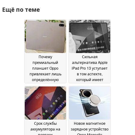
Ещё по теме
Почему
Сильная
премиальный
альтернатива Apple
планшет Oppo
iPad Pro 13 уступает
привлекает лишь
в том аспекте,
определённую
который имеет
целевую аудиторию
наибольшее
значение для
19 July 2026
планшетов
19 July 2026
Срок службы
Новое магнитное
аккумулятора на
зарядное устройство
порядок
Oppo Magnetic