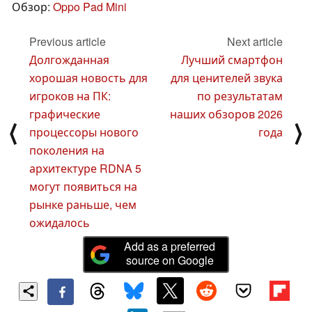
Обзор:
Oppo Pad Mini
Previous article
Next article
Долгожданная
Лучший смартфон
хорошая новость для
для ценителей звука
игроков на ПК:
по результатам
графические
наших обзоров 2026
⟨
⟩
процессоры нового
года
поколения на
архитектуре RDNA 5
могут появиться на
рынке раньше, чем
ожидалось
Add as a preferred
source on Google