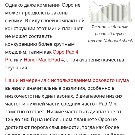
Однако даже компания Oppo не
может преодолеть законы
физики. В силу своей компактной
Тестовые данные:
конструкции этот мини-планшет
розовый шум в
не может составить
тесте Notebookcheck
конкуренцию более крупным
моделям, таким как
Oppo Pad 4
Pro
или
Honor MagicPad 4
, с точки зрения качества
звучания.
Наши измерения с использованием розового шума
выявили значительные различия, особенно в
низкочастотных диапазонах. В диапазоне низких
частот и нижней части средних частот Pad Mini
заметно отстаёт. Низкие частоты в диапазоне от
125 до 160 Гц на небольшом планшете Oppo не
достигают порога слышимости, тогда как более
крупные планшеты оснащены значительно более