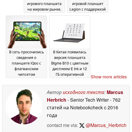
игрового планшета
игровой планшет
на мировом рынке,
Legion с поддержкой
оснащённого
5G
30 June 2026
системой
жидкостного
охлаждения и OLED-
дисплеем с частотой
обновления 185 Гц
30
June 2026
В сеть просочились
В Китае появилась
сведения о
версия планшета
планшете iQoo с
Bigme B10 с цветным
флагманским
дисплеем E Ink и 12
чипсетом
ГБ оперативной
Show more articles
Snapdragon нового
памяти
29 June 2026
поколения
30 June 2026
Автор
исходного текста
:
Marcus
Herbrich
- Senior Tech Writer
- 762
статей на Notebookcheck
c 2016
года
contact me via:
@Marcus_Herbrich