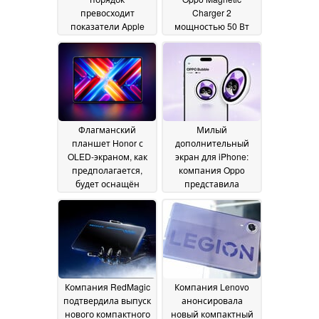
превосходит
Charger 2
показатели Apple
мощностью 50 Вт
iPad Pro 13: планшет
для Find N6 и iPhone
премиум-класса и
теперь доступно в
настоящая скрытая
Европе в рамках
жемчужина
расширенного
19 July 2026
запуска
11 July 2026
Флагманский
Милый
планшет Honor с
дополнительный
OLED-экраном, как
экран для iPhone:
предполагается,
компания Oppo
будет оснащён
представила
поддержкой сотовой
обновленную
связи
версию экрана
09 July 2026
Bubble для селфи
30
June 2026
Компания RedMagic
Компания Lenovo
подтвердила выпуск
анонсировала
нового компактного
новый компактный