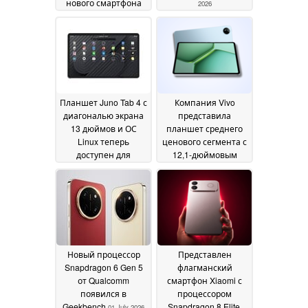
нового смартфона
2026
Vivo включают
камеры Zeiss,
аккумулятор
емкостью 7 000 мА·ч
и многое другое
05
July 2026
Планшет Juno Tab 4 с
Компания Vivo
диагональю экрана
представила
13 дюймов и ОС
планшет среднего
Linux теперь
ценового сегмента с
доступен для
12,1-дюймовым
предварительного
дисплеем и
заказа по цене около
чипсетом серии
1 000 долларов
Snapdragon 8
04 July
02 July
2026
2026
Новый процессор
Представлен
Snapdragon 6 Gen 5
флагманский
от Qualcomm
смартфон Xiaomi с
появился в
процессором
Geekbench
Snapdragon 8 Elite,
01 July 2026