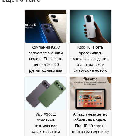
Компания iQOO
iQoo 16: в сеть
запускает в Индии
просочились
модель Z11 Lite по
ключевые сведения
цене от 20 000
о флагманском
рупий, однако для
смартфоне нового
приобретения более
поколения
13 July 2026
дорогих вариантов
потребуется
банковская скидка,
чтобы цена осталась
на этом уровне
24 July
2026
Vivo X300E:
Amazon незаметно
основные
обновила модель
технические
Fire HD 10 спустя
характеристики
почти три года
05 July