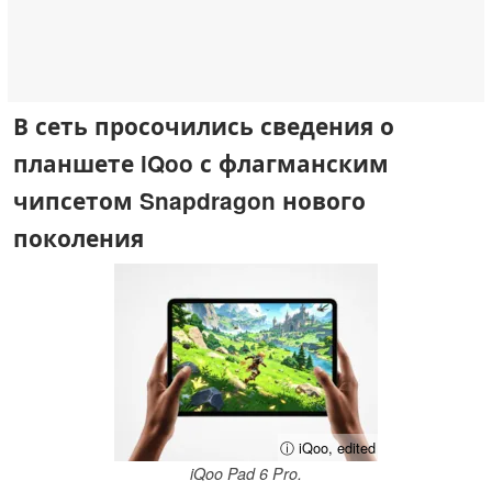
В сеть просочились сведения о
планшете iQoo с флагманским
чипсетом Snapdragon нового
поколения
ⓘ iQoo, edited
iQoo Pad 6 Pro.