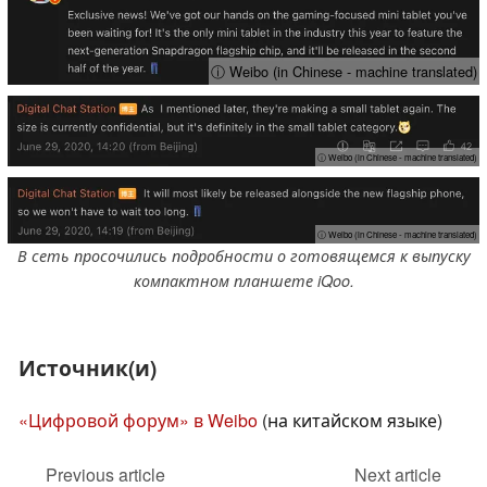
ⓘ Weibo (in Chinese - machine translated)
ⓘ Weibo (in Chinese - machine translated)
ⓘ Weibo (in Chinese - machine translated)
В сеть просочились подробности о готовящемся к выпуску
компактном планшете iQoo.
Источник(и)
«Цифровой форум» в Weibo
(на китайском языке)
Previous article
Next article