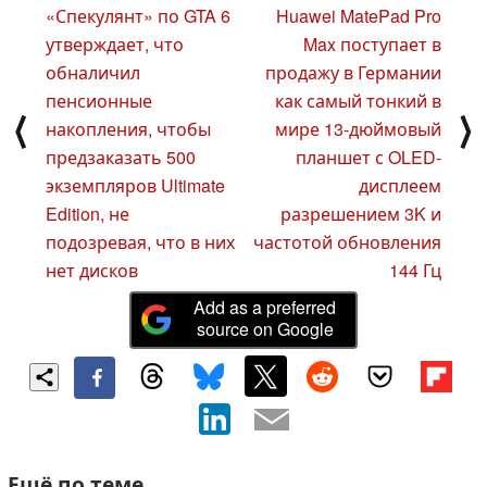
«Спекулянт» по GTA 6
Huawei MatePad Pro
утверждает, что
Max поступает в
обналичил
продажу в Германии
пенсионные
как самый тонкий в
⟨
⟩
накопления, чтобы
мире 13-дюймовый
предзаказать 500
планшет с OLED-
экземпляров Ultimate
дисплеем
Edition, не
разрешением 3K и
подозревая, что в них
частотой обновления
нет дисков
144 Гц
Add as a preferred
source on Google
Ещё по теме