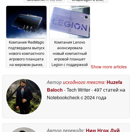
дисплеем с частотой
обновления 165 Гц и
динамиками,
настроенными
компанией Bose
01
July 2026
Компания RedMagic
Компания Lenovo
подтвердила выпуск
анонсировала
нового компактного
новый компактный
игрового планшета
игровой планшет
на мировом рынке,
Legion с поддержкой
Show more articles
оснащённого
5G
30 June 2026
системой
жидкостного
Автор
исходного текста
:
Huzefa
охлаждения и OLED-
Baloch
- Tech Writer
- 497 статей на
дисплеем с частотой
Notebookcheck
c 2024 года
обновления 185 Гц
30
June 2026
Автор перевода:
Нин Нгок Дуй