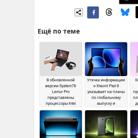
Ещё по теме
В обновленной
Утечка информации
К
версии System76
о Xiaomi Pad 9
Lemur Pro
указывает на планы
пр
представлены
по глобальному
пл
процессоры Intel
выпуску и
д
Panther Lake и два
примерные сроки
ди
варианта размера
запуска
об
23 June 2026
экрана
02 July 2026