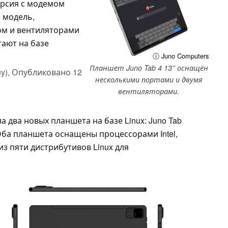
ерсия с модемом
я модель,
м и вентиляторами
тают на базе
ⓘ Juno Computers
Планшет Juno Tab 4 13'' оснащён
y),
Опубликовано
12
несколькими портами и двумя
вентиляторами.
 два новых планшета на базе Linux: Juno Tab
Fi). Оба планшета оснащены процессорами Intel,
из пяти дистрибутивов Linux для