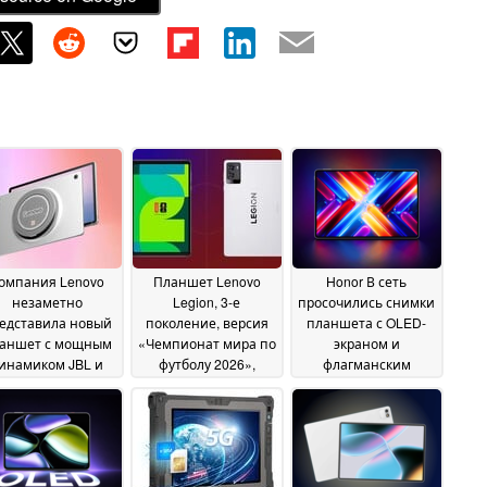
омпания Lenovo
Планшет Lenovo
Honor В сеть
незаметно
Legion, 3-е
просочились снимки
едставила новый
поколение, версия
планшета с OLED-
аншет с мощным
«Чемпионат мира по
экраном и
инамиком JBL и
футболу 2026»,
флагманским
сплеем с частотой
теперь доступен в
чипсетом
новления 120 Гц
США, но его не стоит
Snapdragon
16
12 June 2026
покупать
June 2026
14 June 2026