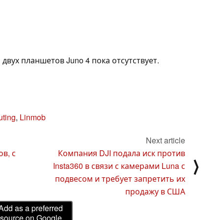
двух планшетов Juno 4 пока отсутствует.
uting
,
Linmob
Next article
в, с
Компания DJI подала иск против
⟩
Insta360 в связи с камерами Luna с
подвесом и требует запретить их
продажу в США
Add as a preferred
source on Google