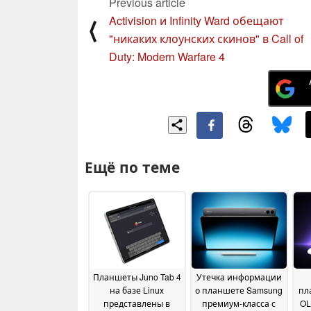
Previous article
Activision и Infinity Ward обещают
⟨
"никаких клоунских скинов" в Call of
Duty: Modern Warfare 4
Ещё по теме
Планшеты Juno Tab 4
Утечка информации
на базе Linux
о планшете Samsung
пл
представлены в
премиум-класса с
OL