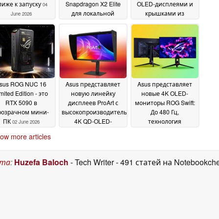
лиже к запуску
Snapdragon X2 Elite
OLED-дисплеями и
04
для локальной
крышками из
June 2026
разработки ИИ и
кералюминия с
OpenClaw
защитой от пятен
02 June 2026
02
June 2026
sus ROG NUC 16
Asus представляет
Asus представляет
mited Edition - это
новую линейку
новые 4K OLED-
RTX 5090 в
дисплеев ProArt с
мониторы ROG Swift:
розрачном мини-
высокопроизводительными
До 480 Гц,
ПК
4K QD-OLED-
технология
02 June 2026
дисплеями для
тандемных RGB-
ow more articles
творческих
полос, 90 Вт БП
02 June
профессионалов
02
2026
June 2026
ста
:
Huzefa Baloch
- Tech Writer
- 491 статей на Notebookch