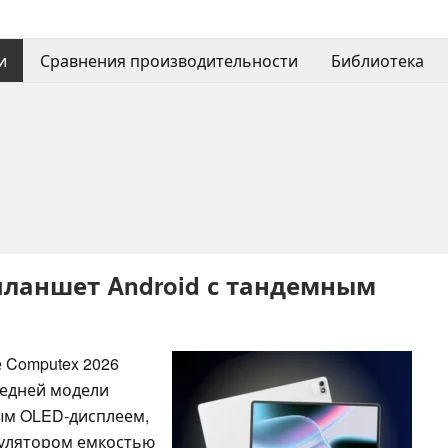
и
Сравнения производительности
Библиотека
планшет Android с тандемным
 Computex 2026
ледней модели
ым OLED-дисплеем,
мулятором емкостью