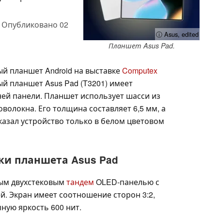
,
Опубликовано
02
ⓘ Asus, edited
Планшет Asus Pad.
й планшет Android на выставке
Computex
ый планшет Asus Pad (T3201) имеет
ней панели. Планшет использует шасси из
волокна. Его толщина составляет 6,5 мм, а
оказал устройство только в белом цветовом
ки планшета Asus Pad
вым двухстековым
тандем
OLED-панелью с
ей. Экран имеет соотношение сторон 3:2,
чную яркость 600 нит.