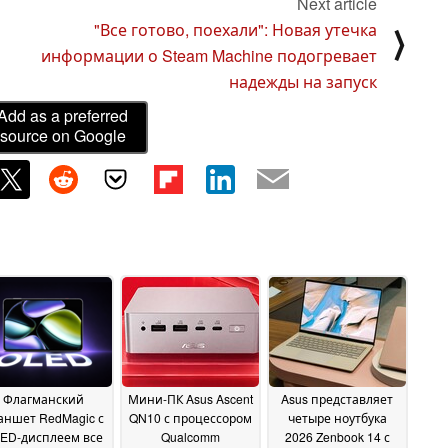
Next article
"Все готово, поехали": Новая утечка
⟩
информации о Steam Machine подогревает
надежды на запуск
Add as a preferred
source on Google
Флагманский
Мини-ПК Asus Ascent
Asus представляет
аншет RedMagic с
QN10 с процессором
четыре ноутбука
ED-дисплеем все
Qualcomm
2026 Zenbook 14 с