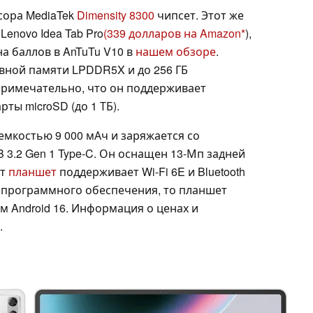
сора MediaTek
Dimensity 8300
чипсет. Этот же
enovo Idea Tab Pro
(339 долларов на Amazon
),
а баллов в AnTuTu V10 в
нашем обзоре
.
вной памяти LPDDR5X и до 256 ГБ
Примечательно, что он поддерживает
ы microSD (до 1 ТБ).
емкостью 9 000 мАч и заряжается со
 3.2 Gen 1 Type-C. Он оснащен 13-Мп задней
йт
планшет
поддерживает Wi-Fi 6E и Bluetooth
я программного обеспечения, то планшет
м Android 16. Информация о ценах и
.