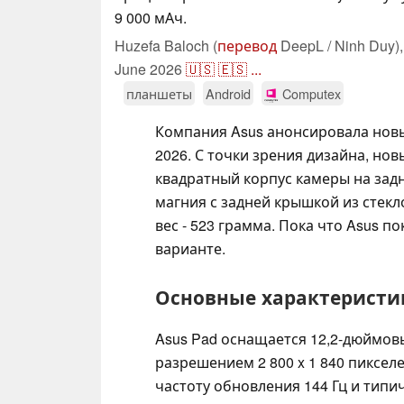
9 000 мАч.
Huzefa Baloch (
перевод
DeepL / Ninh Duy)
June 2026
🇺🇸
🇪🇸
...
планшеты
Android
Computex
Компания Asus анонсировала новы
2026. С точки зрения дизайна, нов
квадратный корпус камеры на зад
магния с задней крышкой из стекло
вес - 523 грамма. Пока что Asus п
варианте.
Основные характеристи
Asus Pad оснащается 12,2-дюймо
разрешением 2 800 x 1 840 пиксел
частоту обновления 144 Гц и типи