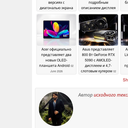
версиях с
подробным
б
диагональю экрана
описанием дисплея
10,5 и 13 дюймов,
и батареи
10 June 2026
оснащенных
процессорами Intel
12
June 2026
Acer официально
Asus представляет
A
представляет два
800 Вт GeForce RTX
Li
новых OLED-
5090 с AMOLED-
планшета Android
дисплеем и 4,7-
п
02
слотовым кулером
June 2026
02
June 2026
Sh
Автор
исходного тек