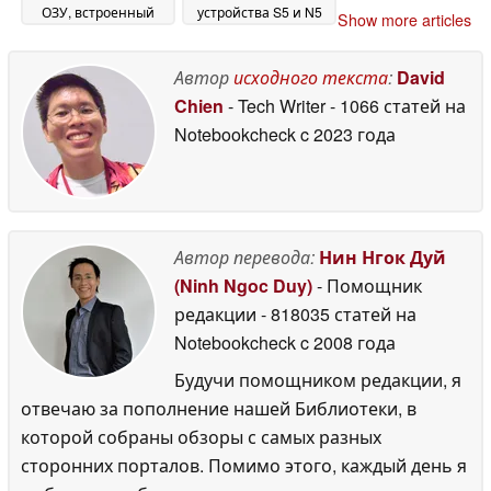
ОЗУ, встроенный
устройства S5 и N5
Show more articles
стилус, двойные
Max с мощным AI
камеры
NPU
02 June 2026
02 June 2026
Автор
исходного текста
:
David
Chien
- Tech Writer
- 1066 статей на
Notebookcheck
c 2023 года
Автор перевода:
Нин Нгок Дуй
(Ninh Ngoc Duy)
- Помощник
редакции
- 818035 статей на
Notebookcheck
c 2008 года
Будучи помощником редакции, я
отвечаю за пополнение нашей Библиотеки, в
которой собраны обзоры с самых разных
сторонних порталов. Помимо этого, каждый день я