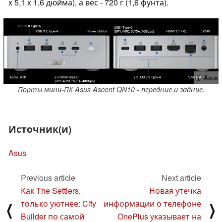
x 5,1 x 1,6 дюйма), а вес - 720 г (1,6 фунта).
ⓘ Asus
Порты мини-ПК Asus Ascent QN10 - передние и задние.
Источник(и)
Asus
Previous article
Next article
Как The Settlers,
Новая утечка
только уютнее: City
информации о телефоне
⟨
⟩
Builder по самой
OnePlus указывает на