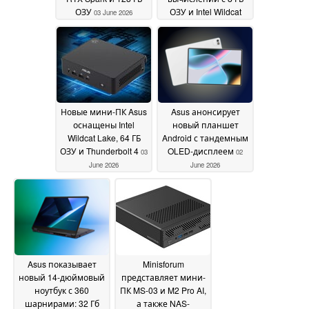
ОЗУ
ОЗУ и Intel Wildcat
03 June 2026
Lake
03 June 2026
Новые мини-ПК Asus
Asus анонсирует
оснащены Intel
новый планшет
Wildcat Lake, 64 ГБ
Android с тандемным
ОЗУ и Thunderbolt 4
OLED-дисплеем
03
02
June 2026
June 2026
Asus показывает
Minisforum
новый 14-дюймовый
представляет мини-
ноутбук с 360
ПК MS-03 и M2 Pro AI,
шарнирами: 32 Гб
а также NAS-