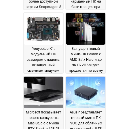
более доступной
карманный ПК на
версии Snapdragon 8
базе процессора
Elite Gen 5, которая
Ryzen AI Max+ 388 с
может стать
поддержкой
спасительным
OpenClaw будет
кругом для
поставляться с
бюджетных
объемом
флагманов
оперативной
23 July 2026
памяти до 64 ГБ,
Youyeetoo K1:
Выпущен новый
опциональной
модульный ПК
мини-ПК Peladn с
системой
размером с ладонь,
AMD Strix Halo и до
жидкостного
оснащенный
96 ГБ VRAM; уже
охлаждения и
сменным модулем
продается по всему
производительностью
Intel N100 с
миру
03 June 2026
ИИ на ур
14 June 2026
интерфейсами SATA,
eDP и 27 контактами
GPIO, по цене от 210
долларов
12 June 2026
Microsoft показывает
Asus представляет
нового конкурента
первый мини-ПК
Mac Studio с Nvidia
NUC для облачных
RTX Spark и 128 ГБ
вычислений с 8 ГБ