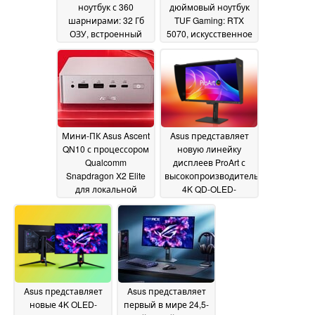
ноутбук с 360
дюймовый ноутбук
шарнирами: 32 Гб
TUF Gaming: RTX
ОЗУ, встроенный
5070, искусственное
стилус, двойные
охлаждение и
камеры
долговечность
02 June 2026
02 June
2026
Мини-ПК Asus Ascent
Asus представляет
QN10 с процессором
новую линейку
Qualcomm
дисплеев ProArt с
Snapdragon X2 Elite
высокопроизводительными
для локальной
4K QD-OLED-
разработки ИИ и
дисплеями для
OpenClaw
творческих
02 June 2026
профессионалов
02
June 2026
Asus представляет
Asus представляет
новые 4K OLED-
первый в мире 24,5-