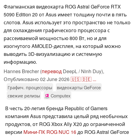
Флагманская видеокарта ROG Astral GeForce RTX
5090 Edition 20 от Asus имеет толщину почти в пять
слотов. Asus использует это пространство не только
для охлаждения графического процессора с
рассеиваемой мощностью 800 Вт, но и для
изогнутого AMOLED-дисплея, на который можно
выводить 3D-визуализацию и системную
информацию.
Hannes Brecher (
перевод
DeepL / Ninh Duy),
Опубликовано
02 June 2026
🇺🇸
🇩🇪
...
Графич. процессоры
видеокарты GeForce
свежие релизы
Computex
В честь 20-летия бренда Republic of Gamers
компания Asus представила целый ряд необычных
продуктов, от ROG Xbox Ally X20 до ограниченной
версии
Мини-ПК ROG NUC 16
до ROG Astral GeForce