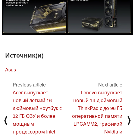
Источник(и)
Asus
Previous article
Next article
Acer выпускает
Lenovo выпускает
новый легкий 16-
новый 14-дюймовый
дюймовый ноутбук с
ThinkPad с до 96 ГБ
32 ГБ ОЗУ и более
оперативной памяти
⟨
⟩
мощным
LPCAMM2, графикой
процессором Intel
Nvidia и