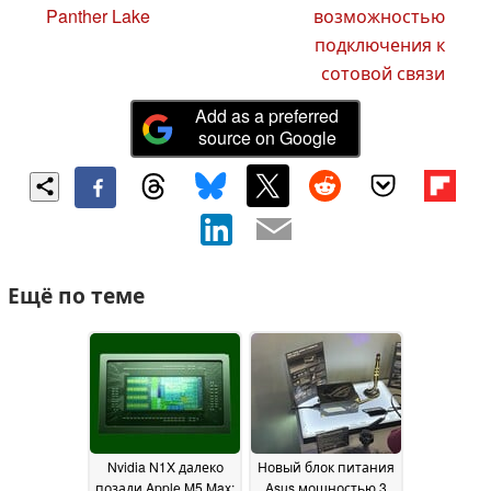
Panther Lake
возможностью
подключения к
сотовой связи
Add as a preferred
source on Google
Ещё по теме
Nvidia N1X далеко
Новый блок питания
позади Apple M5 Max:
Asus мощностью 3