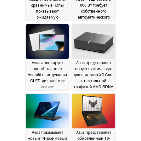
сравнимые чипы
000 Вт требует
показывают
собственного
ожидаемую
автоматического
производительность
выключателя и
работает не везде
03 June 2026
03
June 2026
Asus анонсирует
Asus представляет
новый планшет
новую графическую
Android с тандемным
док-станцию XG Core
OLED-дисплеем
с настольной
02
графикой AMD RDNA
June 2026
4
02 June 2026
Asus показывает
Asus представляет
новый 14-дюймовый
обновленный 16-