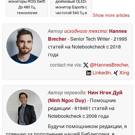
мониторы ROG Swift:
дюймовый OLED-
До 480 Гц,
монитор Esports с
технология
частотой 540 Гц и
Show more articles
тандемных RGB-
временем отклика
полос, 90 Вт БП
0,2 мс
02 June
02 June 2026
Автор
исходного текста
:
Hannes
2026
Brecher
- Senior Tech Writer
- 21995
статей на Notebookcheck
c 2018
года
contact me via:
@HannesBrecher
,
LinkedIn
,
Xing
Автор перевода:
Нин Нгок Дуй
(Ninh Ngoc Duy)
- Помощник
редакции
- 819461 статей на
Notebookcheck
c 2008 года
Будучи помощником редакции, я
отвечаю за пополнение нашей Библиотеки, в