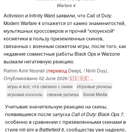
Warfare 4
Activision и Infinity Ward заявили, что Call of Duty:
Modern Warfare 4 откажется от камео знаменитостей,
мультяшных кроссоверов и прочей "клоунской"
косметики в пользу приземленных скинов,
связанных с военным сюжетом игры, после того, как
недавние совместные работы Black Ops и Warzone
вызвали негативную реакцию.
Rahim Amir Noorali (
перевод
DeepL / Ninh Duy),
Опубликовано
02 June 2026
🇺🇸
🇩🇪
...
игры и всё, что связано с ними
Игровые релизы
игровая консоль
свежие релизы
Social Media
Учитывая значительную реакцию на скины,
появившиеся после запуска
Call of Duty: Black Ops 7
,
особенно в сравнении с приземленными скинами в
стиле mil-sim
в Battlefield 6
, сообществу уже надоело,