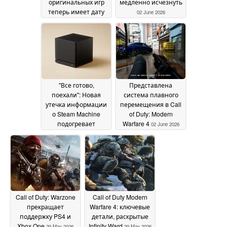
оригинальных игр
медленно исчезнуть
теперь имеет дату
02 June 2026
запуска
05 June 2026
"Все готово,
Представлена
поехали": Новая
система плавного
утечка информации
перемещения в Call
о Steam Machine
of Duty: Modern
подогревает
Warfare 4
02 June 2026
надежды на запуск
02
June 2026
Call of Duty: Warzone
Call of Duty Modern
прекращает
Warfare 4: ключевые
поддержку PS4 и
детали, раскрытые
Xbox One
Infinity Ward
29 May 2026
29 May 2026