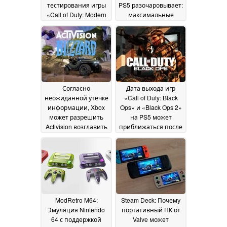
тестирования игры
PS5 разочаровывает:
«Call of Duty: Modern
максимальные
Warfare 4»
параметры
21 July 2026
ограничиваются
разрешением 1080p
и частотой
обновления 60 Гц
11
July 2026
Согласно
Дата выхода игр
неожиданной утечке
«Call of Duty: Black
информации, Xbox
Ops» и «Black Ops 2»
может разрешить
на PS5 может
Activision возглавить
приближаться после
студию «Halo:
выхода нового
Campaign Evolved»
обновления
06
04 July
July 2026
2026
ModRetro M64:
Steam Deck: Почему
Эмуляция Nintendo
портативный ПК от
64 с поддержкой
Valve может