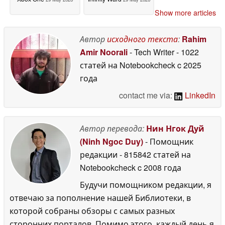
Show more articles
Автор
исходного текста
:
Rahim
Amir Noorali
- Tech Writer
- 1022
статей на Notebookcheck
c 2025
года
contact me via:
LinkedIn
Автор перевода:
Нин Нгок Дуй
(Ninh Ngoc Duy)
- Помощник
редакции
- 815842 статей на
Notebookcheck
c 2008 года
Будучи помощником редакции, я
отвечаю за пополнение нашей Библиотеки, в
которой собраны обзоры с самых разных
сторонних порталов. Помимо этого, каждый день я