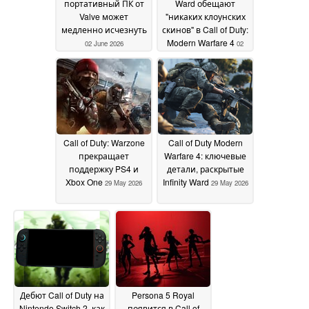
портативный ПК от
Ward обещают
Valve может
"никаких клоунских
медленно исчезнуть
скинов" в Call of Duty:
Modern Warfare 4
02 June 2026
02
June 2026
Call of Duty: Warzone
Call of Duty Modern
прекращает
Warfare 4: ключевые
поддержку PS4 и
детали, раскрытые
Xbox One
Infinity Ward
29 May 2026
29 May 2026
Дебют Call of Duty на
Persona 5 Royal
Nintendo Switch 2, как
появится в Call of