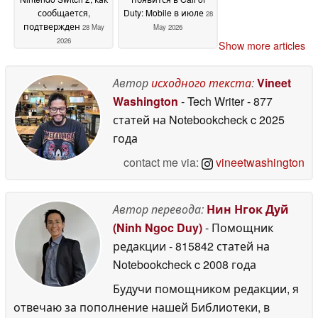
сообщается,
Duty: Mobile в июле
28
подтвержден
28 May
May 2026
2026
Show more articles
Автор
исходного текста
:
Vineet
Washington
- Tech Writer
- 877
статей на Notebookcheck
c 2025
года
contact me via:
vineetwashington
Автор перевода:
Нин Нгок Дуй
(Ninh Ngoc Duy)
- Помощник
редакции
- 815842 статей на
Notebookcheck
c 2008 года
Будучи помощником редакции, я
отвечаю за пополнение нашей Библиотеки, в