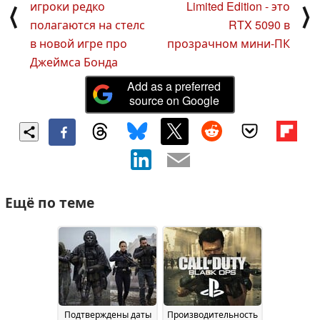
игроки редко
Limited Edition - это
⟨
⟩
полагаются на стелс
RTX 5090 в
в новой игре про
прозрачном мини-ПК
Джеймса Бонда
Add as a preferred
source on Google
Ещё по теме
Подтверждены даты
Производительность