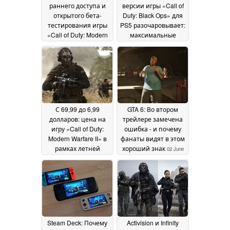
раннего доступа и
версии игры «Call of
открытого бета-
Duty: Black Ops» для
тестирования игры
PS5 разочаровывает:
«Call of Duty: Modern
максимальные
Warfare 4»
параметры
21 July 2026
ограничиваются
разрешением 1080p
и частотой
обновления 60 Гц
11
July 2026
С 69,99 до 6,99
GTA 6: Во втором
долларов: цена на
трейлере замечена
игру «Call of Duty:
ошибка - и почему
Modern Warfare II» в
фанаты видят в этом
рамках летней
хороший знак
02 June
распродажи Steam
2026
опустилась до
рекордно низкого
уровня
02 July 2026
Steam Deck: Почему
Activision и Infinity