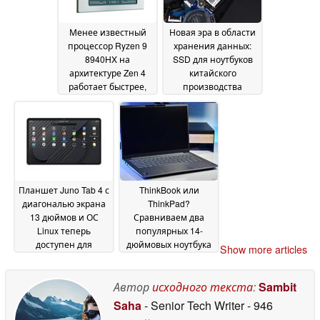
технологией VRR
06
July 2026
Менее известный
Новая эра в области
процессор Ryzen 9
хранения данных:
8940HX на
SSD для ноутбуков
архитектуре Zen 4
китайского
работает быстрее,
производства
чем многие ноутбуки
впервые прошел
с процессорами
испытания в
Ryzen на
ноутбуке Lenovo
04
архитектуре Zen 5
04
July 2026
July 2026
Планшет Juno Tab 4 с
ThinkBook или
диагональю экрана
ThinkPad?
13 дюймов и ОС
Сравниваем два
Linux теперь
популярных 14-
доступен для
дюймовых ноутбука
Show more articles
предварительного
Lenovo
03 July 2026
заказа по цене около
1 000 долларов
Автор
исходного текста
:
Sambit
04 July
2026
Saha
- Senior Tech Writer
- 946