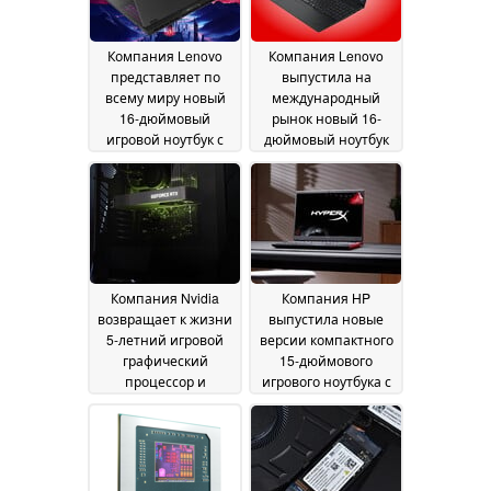
частотой
5070 объемом 12 ГБ
обновления 120 Гц
09
08 July 2026
July 2026
Компания Lenovo
Компания Lenovo
представляет по
выпустила на
всему миру новый
международный
16-дюймовый
рынок новый 16-
игровой ноутбук с
дюймовый ноутбук
видеокартой Nvidia
ThinkPad с 32 ГБ
GeForce RTX 5070
оперативной
объемом 12 ГБ и
памяти, дисплеем с
OLED-дисплеем с
частотой
частотой
обновления 120 Гц и
обновления 240 Гц
процессорами AMD
07
Ryzen
July 2026
07 July 2026
Компания Nvidia
Компания HP
возвращает к жизни
выпустила новые
5-летний игровой
версии компактного
графический
15-дюймового
процессор и
игрового ноутбука с
устанавливает на
процессором Intel
него цену в 329
Core Ultra 9 290HX
долларов
Plus и дисплеем с
07 July 2026
частотой
обновления 180 Гц и