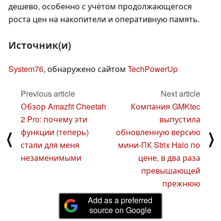
дешево, особенно с учётом продолжающегося
роста цен на накопители и оперативную память.
Источник(и)
System76
, обнаружено сайтом
TechPowerUp
Previous article
Next article
Обзор Amazfit Cheetah
Компания GMKtec
2 Pro: почему эти
выпустила
функции (теперь)
обновленную версию
⟨
⟩
стали для меня
мини-ПК Strix Halo по
незаменимыми
цене, в два раза
превышающей
прежнюю
Add as a preferred
source on Google