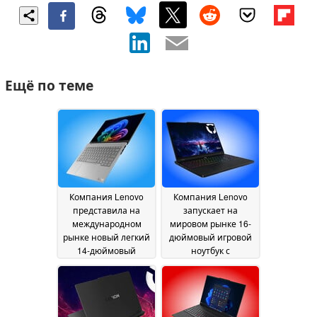
Ещё по теме
Компания Lenovo
Компания Lenovo
представила на
запускает на
международном
мировом рынке 16-
рынке новый легкий
дюймовый игровой
14-дюймовый
ноутбук с
ноутбук с двумя
процессором Intel
слотами для SSD-
Core Ultra 9 290HX
накопителей и
Plus и видеокартой
OLED-дисплеем с
Nvidia GeForce RTX