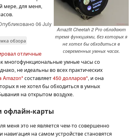
 мере, для меня,
асов.
Опубликовано
06 July
Amazfit Cheetah 2 Pro обладают
тремя функциями, без которых я
мка обзора
не хотел бы обходиться в
современных умных часах.
ировал отличные
к многофункциональные умные часы со
днако, не идеальны во всех практических
а Amazon
составляет
450 долларов
, и она
торых я не хотел бы обходиться в умных
бывания на открытом воздухе.
и офлайн-карты
для меня это не является чем-то совершенно
и навигация на самом устройстве становятся