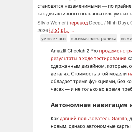
становятся незаменимыми — по крайней
как для активного пользователя умных ч
Silvio Werner (
перевод
DeepL / Ninh Duy),
2026
🇺🇸
🇩🇪
...
умные часы
носимая электроника
выжи
Amazfit Cheetah 2 Pro
продемонстр
результаты в ходе тестирования
ка
сдержанным дизайном, которые, о
деталях. Стоимость этой модели
н
обладает тремя функциями, без ко
часах — и не только во время пре
Автономная навигация 
Как
давний пользователь Garmin
, 
новым, однако автономные карты 