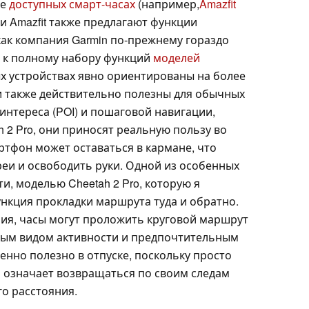
ее
доступных смарт-часах
(например,
Amazfit
и Amazfit также предлагают функции
как компания Garmin по-прежнему гораздо
п к полному набору функций
моделей
ых устройствах явно ориентированы на более
 также действительно полезны для обычных
интереса (POI) и пошаговой навигации,
h 2 Pro, они приносят реальную пользу во
ртфон может оставаться в кармане, что
реи и освободить руки. Одной из особенных
и, моделью Cheetah 2 Pro, которую я
ункция прокладки маршрута туда и обратно.
ия, часы могут проложить круговой маршрут
ным видом активности и предпочтительным
нно полезно в отпуске, поскольку просто
о означает возвращаться по своим следам
о расстояния.