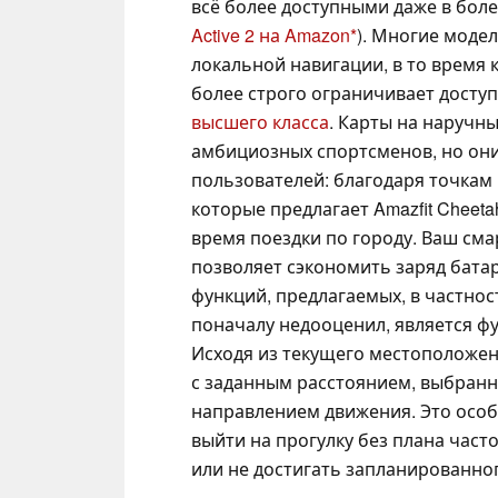
всё более доступными даже в бол
Active 2 на Amazon
). Многие модел
локальной навигации, в то время 
более строго ограничивает досту
высшего класса
. Карты на наручн
амбициозных спортсменов, но они
пользователей: благодаря точкам 
которые предлагает Amazfit Cheeta
время поездки по городу. Ваш сма
позволяет сэкономить заряд бата
функций, предлагаемых, в частност
поначалу недооценил, является ф
Исходя из текущего местоположен
с заданным расстоянием, выбран
направлением движения. Это особе
выйти на прогулку без плана част
или не достигать запланированног