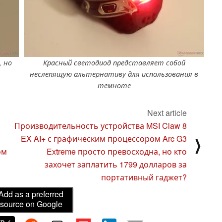
 но
Красный светодиод представляет собой
неслепящую альтернативу для использования в
темноте
Next article
Производительность устройства MSI Claw 8
EX AI+ с графическим процессором Arc G3
⟩
ом
Extreme просто превосходна, но кто
захочет заплатить 1799 долларов за
портативный гаджет?
Add as a preferred
source on Google