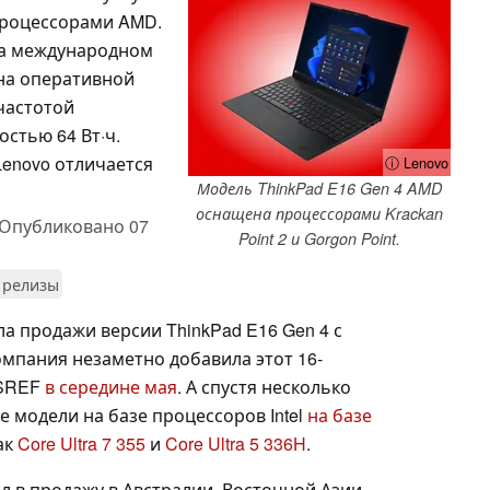
процессорами AMD.
 на международном
на оперативной
частотой
остью 64 Вт·ч.
Lenovo отличается
ⓘ Lenovo
Модель ThinkPad E16 Gen 4 AMD
оснащена процессорами Krackan
Опубликовано
07
Point 2 и Gorgon Point.
 релизы
а продажи версии ThinkPad E16 Gen 4 с
омпания незаметно добавила этот 16-
PSREF
в середине мая
. А спустя несколько
 модели на базе процессоров Intel
на базе
ак
Core Ultra 7 355
и
Core Ultra 5 336H
.
ил в продажу в Австралии, Восточной Азии,