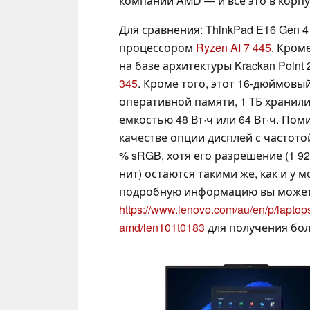
компании AMD — и всё это в корпус
Для сравнения: ThinkPad E16 Gen
процессором
Ryzen AI 7 445
. Кром
на базе архитектуры Krackan Point
345
. Кроме того, этот 16-дюймовы
оперативной памяти, 1 ТБ хранили
емкостью 48 Вт·ч или 64 Вт·ч. Пом
качестве опции дисплей с частото
% sRGB, хотя его разрешение (1 92
нит) остаются такими же, как и у 
подробную информацию вы можете 
https://www.lenovo.com/au/en/p/laptop
amd/len101t0183
для получения бо