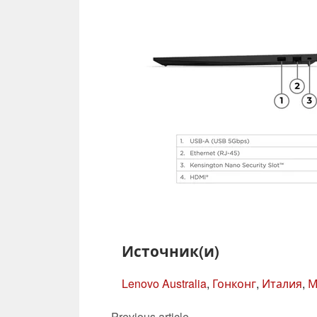
Источник(и)
Lenovo Australia
,
Гонконг
,
Италия
,
М
Previous article