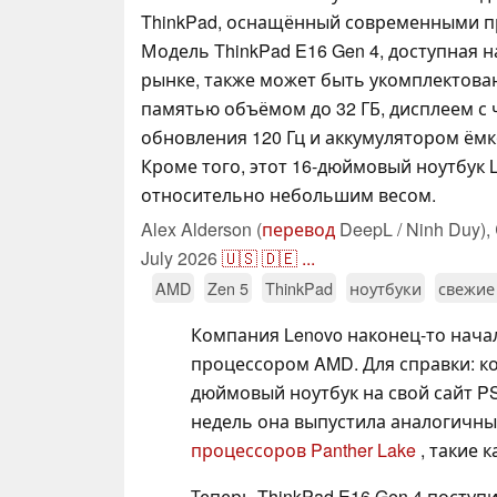
ThinkPad, оснащённый современными 
Модель ThinkPad E16 Gen 4, доступная
рынке, также может быть укомплектова
памятью объёмом до 32 ГБ, дисплеем с 
обновления 120 Гц и аккумулятором ёмк
Кроме того, этот 16-дюймовый ноутбук 
относительно небольшим весом.
Alex Alderson (
перевод
DeepL / Ninh Duy),
July 2026
🇺🇸
🇩🇪
...
AMD
Zen 5
ThinkPad
ноутбуки
свежие
Компания Lenovo наконец-то начал
процессором AMD. Для справки: к
дюймовый ноутбук на свой сайт 
недель она выпустила аналогичные
процессоров Panther Lake
, такие к
Теперь ThinkPad E16 Gen 4 поступ