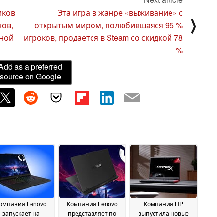
иков
Эта игра в жанре «выживание» с
⟩
нов,
открытым миром, полюбившаяся 95 %
нной
игроков, продается в Steam со скидкой 78
%
Add as a preferred
source on Google
омпания Lenovo
Компания Lenovo
Компания HP
запускает на
представляет по
выпустила новые