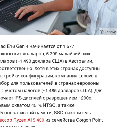
ⓘ Lenovo
ad E16 Gen 4 начинается от 1 577
онконгских долларов, 6 309 малайзийских
лларов (~1 493 доллара США) в Австралии,
оответственно. Хотя в этих странах доступны
стройки конфигурации, компания Lenovo в
бор для пользователей в странах еврозоны
 с учетом налогов (~1 485 долларов США). Для
ючает IPS-дисплей с разрешением 1200p,
овым охватом 45 % NTSC, а также
 ГБ оперативной памяти, SSD-накопитель
ссор Ryzen AI 5 430
из семейства Gorgon Point