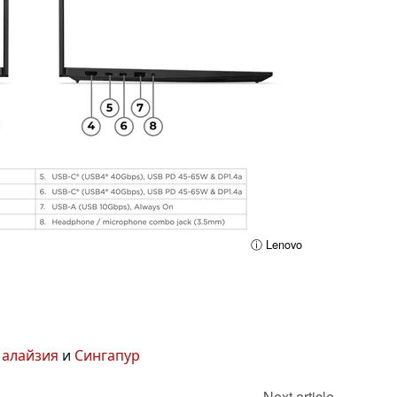
ⓘ Lenovo
алайзия
и
Сингапур
Next article