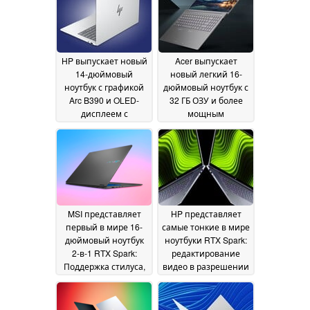
HP выпускает новый
Acer выпускает
14-дюймовый
новый легкий 16-
ноутбук с графикой
дюймовый ноутбук с
Arc B390 и OLED-
32 ГБ ОЗУ и более
дисплеем с
мощным
разрешением 1,100
процессором Intel
нит
Panther Lake
02 June 2026
02 June
2026
MSI представляет
HP представляет
первый в мире 16-
самые тонкие в мире
дюймовый ноутбук
ноутбуки RTX Spark:
2-в-1 RTX Spark:
редактирование
Поддержка стилуса,
видео в разрешении
аккумулятор
12K, 128 ГБ ОЗУ,
емкостью 99,9 Втч
батарея на весь
02
день
June 2026
01 June 2026