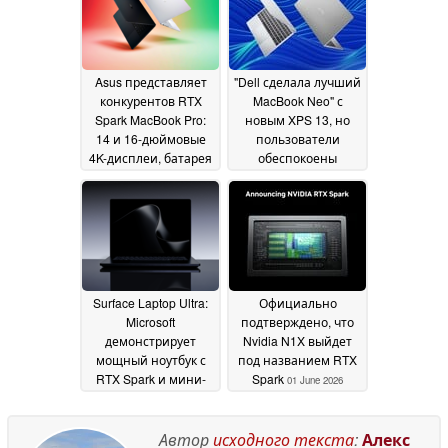
Asus представляет
"Dell сделала лучший
конкурентов RTX
MacBook Neo" с
Spark MacBook Pro:
новым XPS 13, но
14 и 16-дюймовые
пользователи
4K-дисплеи, батарея
обеспокоены
99,9 Втч, 128 Гб ОЗУ
Windows 11 на 8 ГБ
ОЗУ
01 June 2026
01 June 2026
Surface Laptop Ultra:
Официально
Microsoft
подтверждено, что
демонстрирует
Nvidia N1X выйдет
мощный ноутбук с
под названием RTX
RTX Spark и мини-
Spark
01 June 2026
светодиодным
экраном
01 June 2026
Автор
исходного текста
:
Алекс