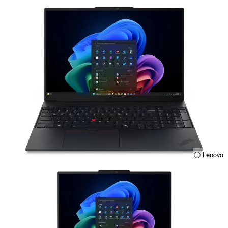
ⓘ Lenovo