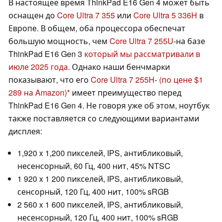
В настоящее время ThinkPad E16 Gen 4 может быть
оснащен до
Core Ultra 7 355
или
Core Ultra 5 336H
в
Европе. В общем, оба процессора обеспечат
большую мощность, чем
Core Ultra 7 255U
-на базе
ThinkPad E16 Gen 3
который мы рассматривали в
июле 2025 года
. Однако наши бенчмарки
показывают, что его
Core Ultra 7 255H
-
(по цене $1
289 на Amazon)
имеет преимущество перед
ThinkPad E16 Gen 4. Не говоря уже об этом, ноутбук
также поставляется со следующими вариантами
дисплея:
1,920 x 1,200 пикселей, IPS, антибликовый,
несенсорный, 60 Гц, 400 нит, 45% NTSC
1 920 x 1 200 пикселей, IPS, антибликовый,
сенсорный, 120 Гц, 400 нит, 100% sRGB
2 560 x 1 600 пикселей, IPS, антибликовый,
несенсорный, 120 Гц, 400 нит, 100% sRGB