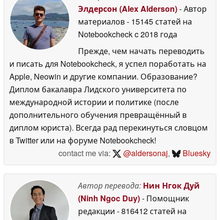
Элдерсон (Alex Alderson)
- Автор
материалов
- 15145 статей на
Notebookcheck
c 2018 года
Прежде, чем начать переводить
и писать для Notebookcheck, я успел поработать на
Apple, Neowin и другие компании. Образование?
Диплом бакалавра Лидского университета по
международной истории и политике (после
дополнительного обучения превращённый в
диплом юриста). Всегда рад перекинуться словцом
в Twitter или на форуме Notebookcheck!
contact me via:
@aldersonaj
,
Bluesky
Автор перевода:
Нин Нгок Дуй
(Ninh Ngoc Duy)
- Помощник
редакции
- 816412 статей на