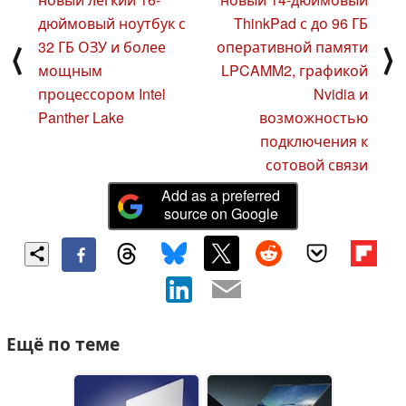
дюймовый ноутбук с
ThinkPad с до 96 ГБ
32 ГБ ОЗУ и более
оперативной памяти
⟨
⟩
мощным
LPCAMM2, графикой
процессором Intel
Nvidia и
Panther Lake
возможностью
подключения к
сотовой связи
Add as a preferred
source on Google
Ещё по теме