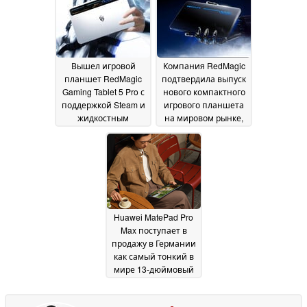
однако только в
качестве импортной
продукции
01 July 2026
Вышел игровой
Компания RedMagic
планшет RedMagic
подтвердила выпуск
Gaming Tablet 5 Pro с
нового компактного
поддержкой Steam и
игрового планшета
жидкостным
на мировом рынке,
охлаждением
оснащённого
30 June
системой
2026
жидкостного
охлаждения и OLED-
дисплеем с частотой
обновления 185 Гц
30
June 2026
Huawei MatePad Pro
Max поступает в
продажу в Германии
как самый тонкий в
мире 13-дюймовый
планшет с OLED-
дисплеем