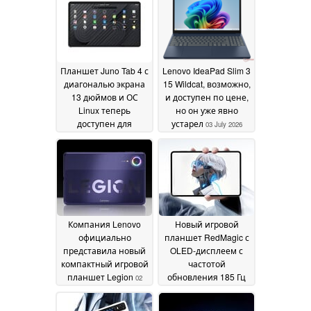
06 July 2026
Планшет Juno Tab 4 с
Lenovo IdeaPad Slim 3
диагональю экрана
15 Wildcat, возможно,
13 дюймов и ОС
и доступен по цене,
Linux теперь
но он уже явно
доступен для
устарел
03 July 2026
предварительного
заказа по цене около
1 000 долларов
04 July
2026
Компания Lenovo
Новый игровой
официально
планшет RedMagic с
представила новый
OLED-дисплеем с
компактный игровой
частотой
планшет Legion
обновления 185 Гц
02
поступает в продажу
July 2026
по всему миру,