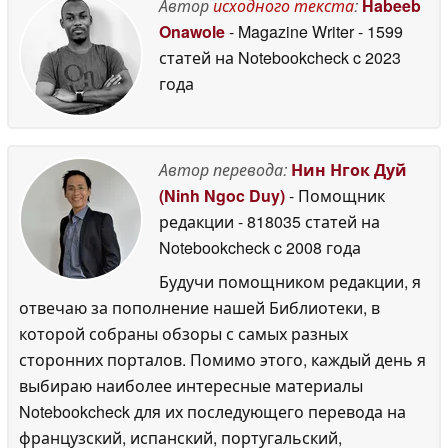
разрешением 3K и
Автор
исходного текста
:
Habeeb
частотой
Onawole
- Magazine Writer
- 1599
обновления 144 Гц
30
статей на Notebookcheck
c 2023
June 2026
года
Автор перевода:
Нин Нгок Дуй
(Ninh Ngoc Duy)
- Помощник
редакции
- 818035 статей на
Notebookcheck
c 2008 года
Будучи помощником редакции, я
отвечаю за пополнение нашей Библиотеки, в
которой собраны обзоры с самых разных
сторонних порталов. Помимо этого, каждый день я
выбираю наиболее интересные материалы
Notebookcheck для их последующего перевода на
французский, испанский, португальский,