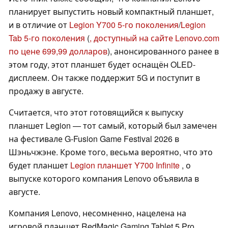
планирует выпустить новый компактный планшет,
и в отличие от
Legion Y700 5-го поколения
/
Legion
Tab 5-го поколения
(
, доступный на сайте Lenovo.com
по цене 699,99 долларов
), анонсированного ранее в
этом году, этот планшет будет оснащён OLED-
дисплеем. Он также поддержит 5G и поступит в
продажу в августе.
Считается, что этот готовящийся к выпуску
планшет Legion — тот самый, который был замечен
на фестивале G-Fusion Game Festival 2026 в
Шэньчжэне. Кроме того, весьма вероятно, что это
будет планшет
Legion планшет Y700 Infinite
, о
выпуске которого компания Lenovo объявила в
августе.
Компания Lenovo, несомненно, нацелена на
игровой планшет RedMagic Gaming Tablet 5 Pro,