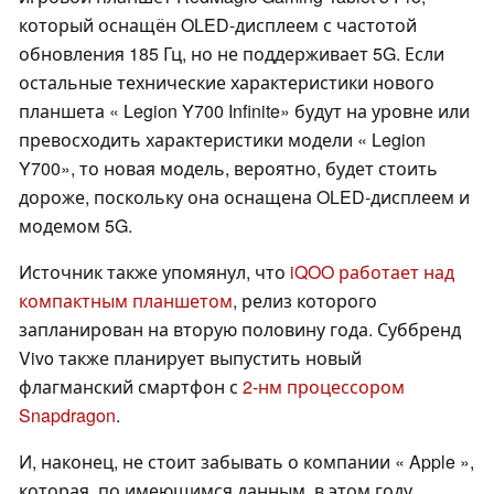
который оснащён OLED-дисплеем с частотой
обновления 185 Гц, но не поддерживает 5G. Если
остальные технические характеристики нового
планшета « Legion Y700 Infinite» будут на уровне или
превосходить характеристики модели « Legion
Y700», то новая модель, вероятно, будет стоить
дороже, поскольку она оснащена OLED-дисплеем и
модемом 5G.
Источник также упомянул, что
iQOO работает над
компактным планшетом
, релиз которого
запланирован на вторую половину года. Суббренд
Vivo также планирует выпустить новый
флагманский смартфон с
2-нм процессором
Snapdragon
.
И, наконец, не стоит забывать о компании « Apple »,
которая, по имеющимся данным, в этом году