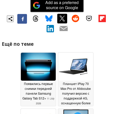
Add as a preferred
source on Google
Ещё по теме
Появились первые
Планшет iPlay 70
снимки передней
Max Pro от Alldocube
панели Samsung
получил версию с
Galaxy Tab S12+
поддержкой 4G,
11 July
оснащенную более
2026
новой ОС, но с более
медленной зарядкой