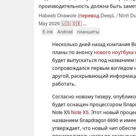
производительность должна быть заме
Habeeb Onawole (
перевод
DeepL / Ninh Du
May 2026
🇺🇸
🇩🇪
...
E-Ink
Android
планшеты
Несколько дней назад компания B
планы по анонсу
нового ноутбука 
будет выпускаться под названием 
сопровождался первым взглядом на
другой, раскрывающий информаци
работать.
Согласно новому тизеру, опублико
будет оснащен процессором Snapdr
Note X5
Note X5
. Этот новый проце
названием Snapdragon 6690 и имеет
утверждает, что новый чип обесп
производительности по сравнени