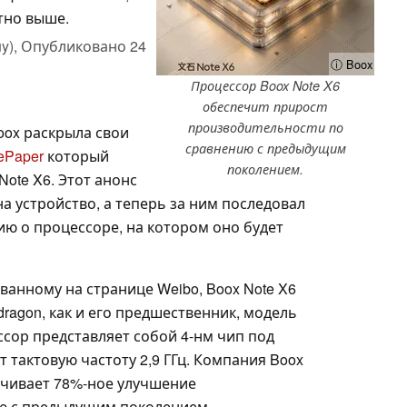
тно выше.
y),
Опубликовано
24
ⓘ Boox
Процессор Boox Note X6
обеспечит прирост
производительности по
oox раскрыла свои
сравнению с предыдущим
ePaper
который
поколением.
Note X6. Этот анонс
 устройство, а теперь за ним последовал
ю о процессоре, на котором оно будет
ванному на странице Weibo, Boox Note X6
agon, как и его предшественник, модель
ссор представляет собой 4-нм чип под
 тактовую частоту 2,9 ГГц. Компания Boox
ечивает 78%-ное улучшение
ю с предыдущим поколением.