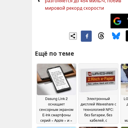
разгоняется до 454 миль/ч, побив
мировой рекорд скорости
Ещё по теме
Dasung Link 2
Электронный
LG
оснащает
дисплей Waveshare с
сенсорным экраном
технологией NFC:
E-Ink смартфоны
без батареи, без
серий « Apple » и «
кабелей, с
м
Android »
поддержкой
п
26 June 2026