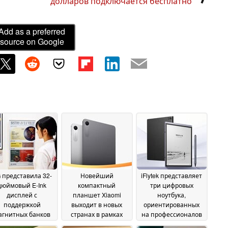
долларов подключается бесплатно
Add as a preferred
source on Google
 представила 32-
Новейший
iFlytek представляет
дюймовый E-Ink
компактный
три цифровых
дисплей с
планшет Xiaomi
ноутбука,
поддержкой
выходит в новых
ориентированных
агнитных банков
странах в рамках
на профессионалов
итания Qi2
более широкого
02 June
26 May 2026