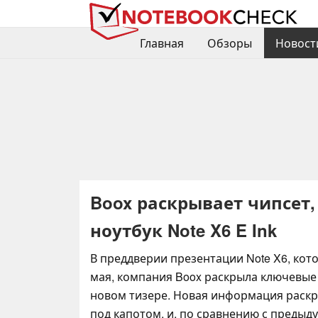
Главная
Обзоры
Новост
Boox раскрывает чипсет,
ноутбук Note X6 E Ink
В преддверии презентации Note X6, кото
мая, компания Boox раскрыла ключевые 
новом тизере. Новая информация раск
под капотом, и, по сравнению с преды