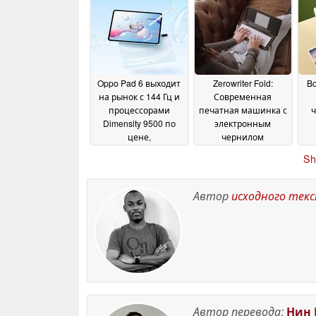
цветного контента
20
June 2026
Oppo Pad 6 выходит
Zerowriter Fold:
Bo
на рынок с 144 Гц и
Современная
процессорами
печатная машинка с
ч
Dimensity 9500 по
электронным
цене,
чернилом
эквивалентной $515
дебютирует со 100-
д
Sh
часовым временем
25 May 2026
автономной работы
22 May 2026
Автор
исходного тек
Автор перевода:
Нин 