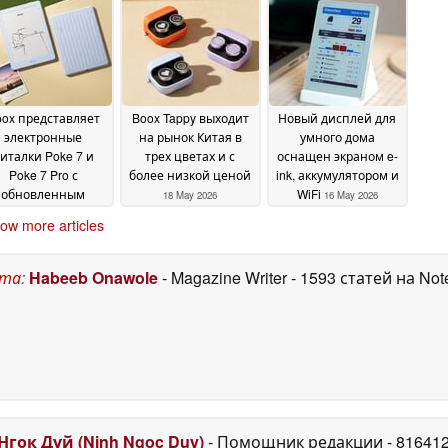
выпуска
2026
27 May 2026
ox представляет
Boox Tappy выходит
Новый дисплей для
электронные
на рынок Китая в
умного дома
италки Poke 7 и
трех цветах и с
оснащен экраном e-
Poke 7 Pro с
более низкой ценой
ink, аккумулятором и
обновленным
WiFi
18 May 2026
16 May 2026
изайном
20 May 2026
ow more articles
ста
:
Habeeb Onawole
- Magazine Writer
- 1593 статей на No
Нгок Дуй (Ninh Ngoc Duy)
- Помощник редакции
- 81641