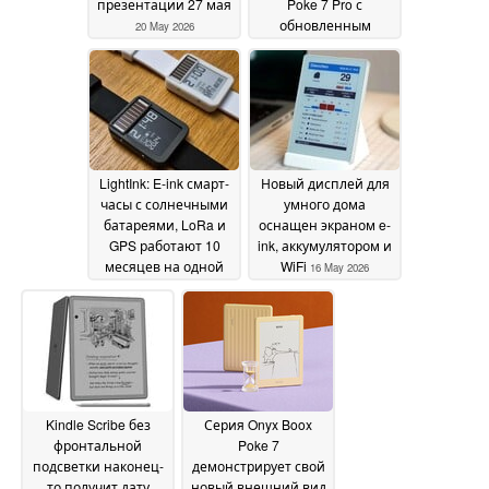
презентации 27 мая
Poke 7 Pro с
обновленным
20 May 2026
дизайном
20 May 2026
LightInk: E-ink смарт-
Новый дисплей для
часы с солнечными
умного дома
батареями, LoRa и
оснащен экраном e-
GPS работают 10
ink, аккумулятором и
месяцев на одной
WiFi
16 May 2026
зарядке
17 May 2026
Kindle Scribe без
Серия Onyx Boox
фронтальной
Poke 7
подсветки наконец-
демонстрирует свой
то получит дату
новый внешний вид