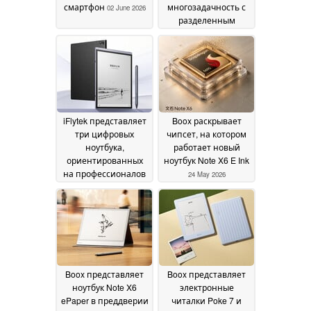
смартфон
многозадачность с
02 June 2026
разделенным
экраном
29 May 2026
iFlytek представляет
Boox раскрывает
три цифровых
чипсет, на котором
ноутбука,
работает новый
ориентированных
ноутбук Note X6 E Ink
на профессионалов
24 May 2026
26 May 2026
Boox представляет
Boox представляет
ноутбук Note X6
электронные
ePaper в преддверии
читалки Poke 7 и