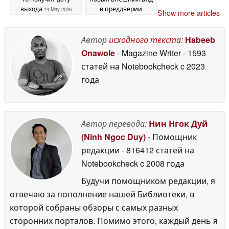
выхода
в преддверии
14 May 2026
Show more articles
запуска
11 May 2026
Автор
исходного текста
:
Habeeb
Onawole
- Magazine Writer
- 1593
статей на Notebookcheck
c 2023
года
Автор перевода:
Нин Нгок Дуй
(Ninh Ngoc Duy)
- Помощник
редакции
- 816412 статей на
Notebookcheck
c 2008 года
Будучи помощником редакции, я
отвечаю за пополнение нашей Библиотеки, в
которой собраны обзоры с самых разных
сторонних порталов. Помимо этого, каждый день я