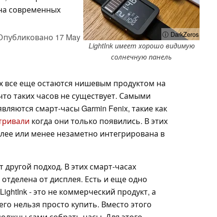
 на современных
ⓘ DarkZeros
Опубликовано
17 May
LightInk имеет хорошо видимую
солнечную панель
х все еще остаются нишевым продуктом на
 что таких часов не существует. Самыми
вляются смарт-часы Garmin Fenix, такие как
тривали
когда они только появились. В этих
олее или менее незаметно интегрирована в
 другой подход. В этих смарт-часах
отделена от дисплея. Есть и еще одно
ightInk - это не коммерческий продукт, а
 его нельзя просто купить. Вместо этого
олжны сами собрать часы. Для этого