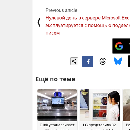
Previous article
Нулевой день в сервере Microsoft Ex
⟨
эксплуатируется с помощью поддел
писем
Ещё по теме
E-Ink устанавливает
LG представила 32-
Bo