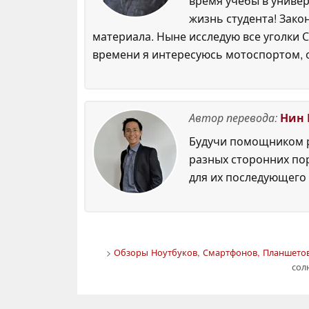
время учёбы в универ
жизнь студента! Зако
материала. Ныне исследую все уголки С
времени я интересуюсь мотоспортом, 
Автор перевода:
Нин 
Будучи помощником р
разных сторонних по
для их последующего 
>
Обзоры Ноутбуков, Смартфонов, Планшетов
сол