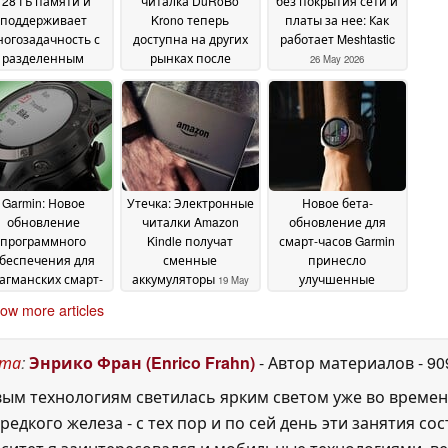
128 ГБ памяти и
читалка DuRoBo
без покрытия сети и
поддерживает
Krono теперь
платы за нее: Как
огозадачность с
доступна на других
работает Meshtastic
разделенным
рынках после
26 May 2026
краном
обновления после
29 May 2026
запуска
28 May 2026
Garmin: Новое
Утечка: Электронные
Новое бета-
обновление
читалки Amazon
обновление для
программного
Kindle получат
смарт-часов Garmin
беспечения для
сменные
принесло
агманских смарт-
аккумуляторы
улучшенные
19 May
часов содержит
звуковые подсказки
2026
ow more articles
множество
19 May 2026
исправлений и
учшений
20 May 2026
ста
:
Энрико Фран (Enrico Frahn)
- Автор материалов
- 9
м технологиям светилась ярким светом уже во времена P
едкого железа - с тех пор и по сей день эти занятия с