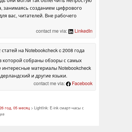
дь они могли так облегчить непростую
га, занимаясь созданием цифрового
ля вас, читателей. Вне рабочего
contact me via:
LinkedIn
2 статей на Notebookcheck
c 2008 года
в которой собраны обзоры с самых
е интересные материалы Notebookcheck
дерландский и другие языки.
contact me via:
Facebook
26 год, 05 месяц
> LightInk: E-ink смарт-часы с
дке