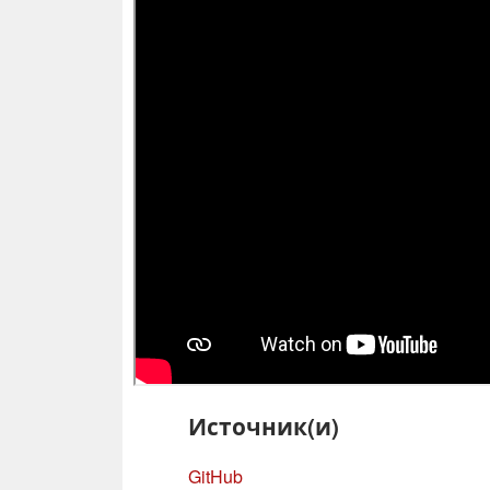
Источник(и)
GitHub