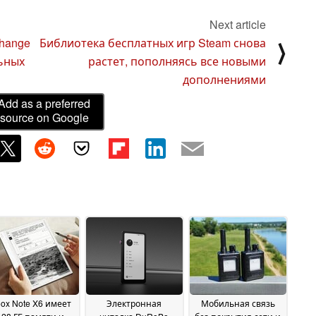
Next article
change
Библиотека бесплатных игр Steam снова
⟩
ьных
растет, пополняясь все новыми
дополнениями
Add as a preferred
source on Google
ox Note X6 имеет
Электронная
Мобильная связь