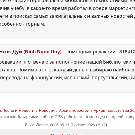
ситет я заинтересовался и мобильные технологиями, ве
нчив учёбу, я какое-то время работал в сфере маркетин
ети в поисках самых зажигательных и важных новостей д
особенно - горным.
Нгок Дуй (Ninh Ngoc Duy)
- Помощник редакции
- 81641
едакции, я отвечаю за пополнение нашей Библиотеки, 
рталов. Помимо этого, каждый день я выбираю наиболе
перевода на французский, испанский, португальский, ни
'
. Тесты и Новости
>
Новости
>
Архив новостей
>
Архив новостей за 20
нечными батареями, LoRa и GPS работают 10 месяцев на одной заря
Silvio Werner, 2026-05-17 (Update: 2026-05-17)