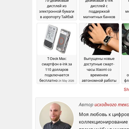
75-дюймовый
дюймовый E-Ink
дисплей из
дисплей с
электронной бумаги
поддержкой
мн
в аэропорту Тайбэй
магнитных банков
Таоюань
питания Qi2
э
08 June 2026
02 June
2026
T-Deck Max:
Выпущены новые
смартфон e-ink за
доступные смарт-
110 долларов
часы Xiaomi со
подключается
временем
о
бесплатно
автономной работы
фл
24 May 2026
до 21 дня
21 May 2026
Sh
ул
Автор
исходного тек
Моя любовь к цифровы
коллекционирование р