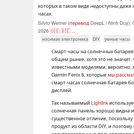
которых в таком виде недоступны даже
часах.
Silvio Werner (
перевод
DeepL / Ninh Duy),
2026
🇺🇸
🇩🇪
...
носимая электроника
DIY
умные часы
Смарт-часы на солнечных батарея
общем рынке, хотя это не значит,
известными моделями, вероятно, я
Garmin Fenix 8, которые
мы рассма
смарт-часах солнечная батарея б
дисплей.
Так называемый
LightInk
использует
солнечная панель хорошо видна и 
существенное отличие, поскольку L
продукт из области DIY, и поэтому
заинтересованные пользователи д