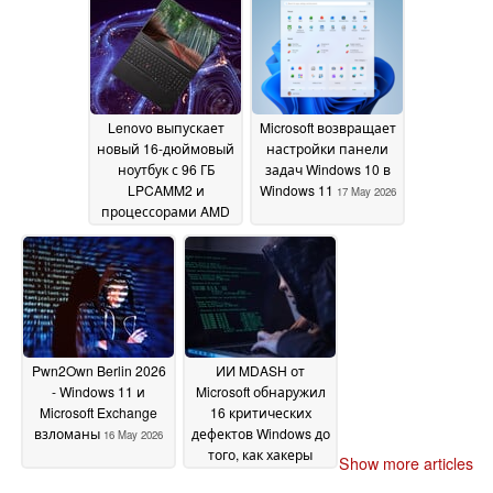
Lake
19 May 2026
Lenovo выпускает
Microsoft возвращает
новый 16-дюймовый
настройки панели
ноутбук с 96 ГБ
задач Windows 10 в
LPCAMM2 и
Windows 11
17 May 2026
процессорами AMD
раньше, чем
ожидалось
18 May 2026
Pwn2Own Berlin 2026
ИИ MDASH от
- Windows 11 и
Microsoft обнаружил
Microsoft Exchange
16 критических
взломаны
дефектов Windows до
16 May 2026
того, как хакеры
Show more articles
смогли их