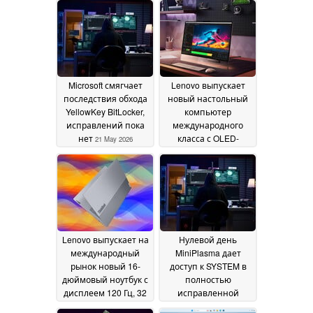
Eclipse
30 May 2026
Microsoft смягчает
Lenovo выпускает
последствия обхода
новый настольный
YellowKey BitLocker,
компьютер
исправлений пока
международного
нет
класса с OLED-
21 May 2026
дисплеем 165 Гц и
графикой Arc B390
20
May 2026
Lenovo выпускает на
Нулевой день
международный
MiniPlasma дает
рынок новый 16-
доступ к SYSTEM в
дюймовый ноутбук с
полностью
дисплеем 120 Гц, 32
исправленной
ГБ ОЗУ и Intel Panther
Windows 11
18 May 2026