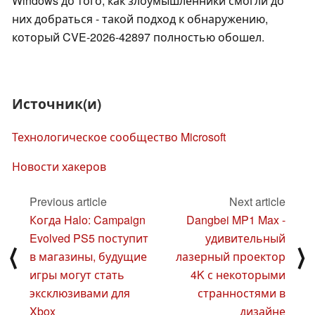
Windows до того, как злоумышленники смогли до
них добраться - такой подход к обнаружению,
который CVE-2026-42897 полностью обошел.
Источник(и)
Технологическое сообщество Microsoft
Новости хакеров
Previous article
Next article
Когда Halo: Campaign
Dangbei MP1 Max -
Evolved PS5 поступит
удивительный
⟨
⟩
в магазины, будущие
лазерный проектор
игры могут стать
4K с некоторыми
эксклюзивами для
странностями в
Xbox
дизайне