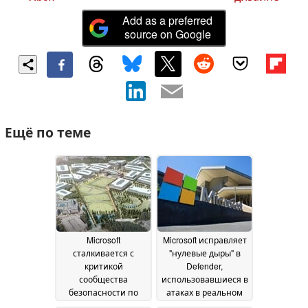
Add as a preferred
source on Google
Ещё по теме
Microsoft
Microsoft исправляет
сталкивается с
"нулевые дыры" в
критикой
Defender,
сообщества
использовавшиеся в
безопасности по
атаках в реальном
поводу Nightmare
времени
22 May 2026