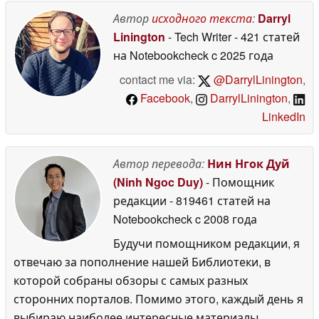
использовать
16 May
Автор
исходного текста
:
Darryl
2026
Linington
- Tech Writer
- 421 статей
на Notebookcheck
c 2025 года
contact me via:
@DarrylLinington
,
Facebook
,
DarrylLinington
,
LinkedIn
Автор перевода:
Нин Нгок Дуй
(Ninh Ngoc Duy)
- Помощник
редакции
- 819461 статей на
Notebookcheck
c 2008 года
Будучи помощником редакции, я
отвечаю за пополнение нашей Библиотеки, в
которой собраны обзоры с самых разных
сторонних порталов. Помимо этого, каждый день я
выбираю наиболее интересные материалы