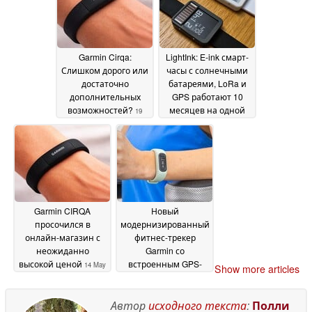
Garmin Cirqa:
LightInk: E-ink смарт-
Слишком дорого или
часы с солнечными
достаточно
батареями, LoRa и
дополнительных
GPS работают 10
возможностей?
месяцев на одной
19
зарядке
May 2026
17 May 2026
Garmin CIRQA
Новый
просочился в
модернизированный
онлайн-магазин с
фитнес-трекер
неожиданно
Garmin со
высокой ценой
встроенным GPS-
14 May
Show more articles
трекером
2026
14 May 2026
Автор
исходного текста
:
Полли