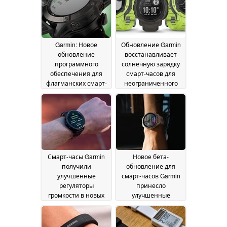
Garmin: Новое
Обновление Garmin
обновление
восстанавливает
программного
солнечную зарядку
обеспечения для
смарт-часов для
флагманских смарт-
неограниченного
часов содержит
времени
множество
автономной работы
исправлений и
19 May 2026
улучшений
20 May 2026
Смарт-часы Garmin
Новое бета-
получили
обновление для
улучшенные
смарт-часов Garmin
регуляторы
принесло
громкости в новых
улучшенные
бета-обновлениях
звуковые подсказки
19
May 2026
19 May 2026