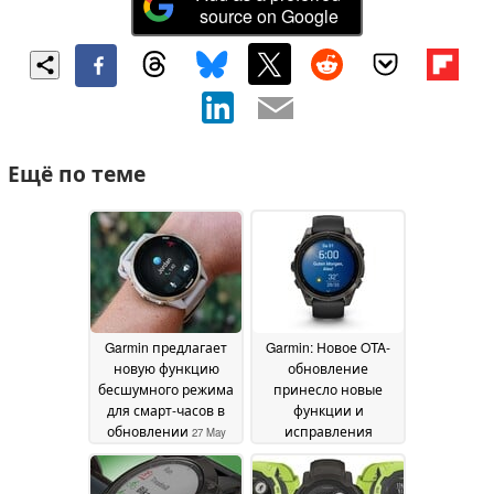
source on Google
Ещё по теме
Garmin предлагает
Garmin: Новое OTA-
новую функцию
обновление
бесшумного режима
принесло новые
для смарт-часов в
функции и
обновлении
исправления
27 May
ошибок для смарт-
2026
часов
22 May 2026