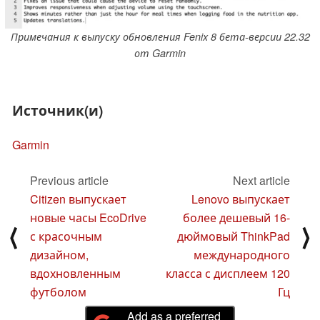
Примечания к выпуску обновления Fenix 8 бета-версии 22.32
от Garmin
Источник(и)
Garmin
Previous article
Next article
Citizen выпускает
Lenovo выпускает
новые часы EcoDrive
более дешевый 16-
⟨
⟩
с красочным
дюймовый ThinkPad
дизайном,
международного
вдохновленным
класса с дисплеем 120
футболом
Гц
Add as a preferred